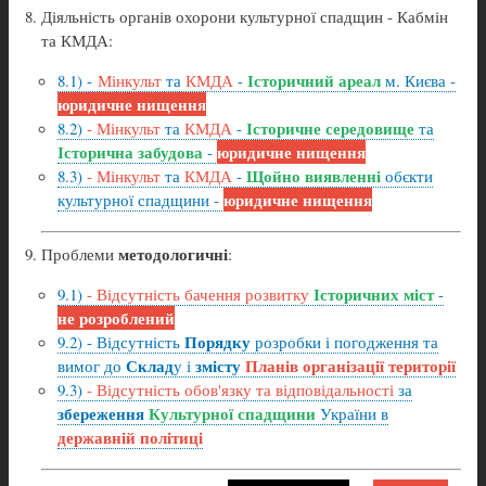
Діяльність органів охорони культурної спадщин - Кабмін
та КМДА:
Історичний ареал
8.1) -
Мінкульт
та
КМДА
-
м. Києва -
юридичне нищення
Історичне середовище
8.2)
- Мінкульт
та
КМДА
-
та
Історична забудова
юридичне нищення
-
Щойно виявленні
8.3)
- Мінкульт
та
КМДА
-
обєкти
юридичне нищення
культурної спадщини -
методологичні
Проблеми
:
Історичних міст
9.1)
- Відсутність бачення розвитку
-
не розроблений
Порядку
9.2) - Відсутність
розробки і погодження та
Склад
змісту
Планів організації території
вимог до
у і
9.3)
- Відсутність обов'язку та відповідальності
за
збереження
Культурної спадщини
України в
державній політиці