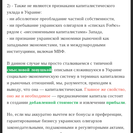
2) - Также не являются признаками капиталистического
уклада в Украине:
- ни абсолютное преобладание частной собственности,
- ни пребывание украинских олигархов в «списках Forbes»
рядом с «несомненными капиталистами» Запада,
- ни признание украинской экономики рыночной как
западными экономистами, так и международными
институциями, включая МВФ.
В данном случае мы просто сталкиваемся с типичной
смысловой ловушкой
: описывая сложившуюся в Украине
социально-экономическую систему в терминах капитализма
и рыночных отношений, мы, разумеется, приходим к
выводу, что она — капиталистическая.
Главное же свойство,
оно же и необходимое
— предназначение капитала состоит
добавленной стоимости
прибыли
в создании
и извлечении
.
Но, если мы аккуратно вычтем все бонусы и преференции,
гарантированные бизнесу украинских олигархов
законодательными, подзаконными и регуляторными актами,