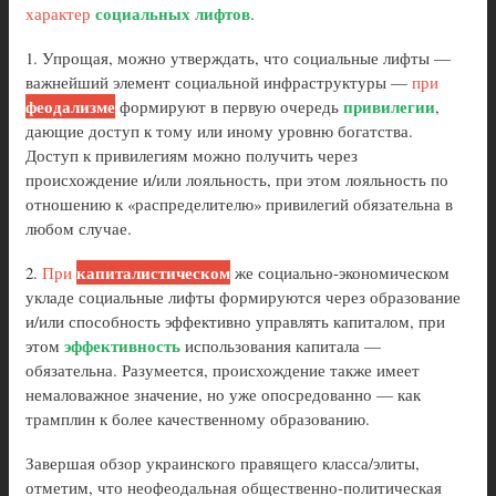
социальных лифтов
характер
.
1. Упрощая, можно утверждать, что социальные лифты —
важнейший элемент социальной инфраструктуры —
при
феодализме
привилегии
формируют в первую очередь
,
дающие доступ к тому или иному уровню богатства.
Доступ к привилегиям можно получить через
происхождение и/или лояльность, при этом лояльность по
отношению к «распределителю» привилегий обязательна в
любом случае.
капиталистическом
2.
При
же социально-экономическом
укладе социальные лифты формируются через образование
и/или способность эффективно управлять капиталом, при
эффективность
этом
использования капитала —
обязательна. Разумеется, происхождение также имеет
немаловажное значение, но уже опосредованно — как
трамплин к более качественному образованию.
Завершая обзор украинского правящего класса/элиты,
отметим, что неофеодальная общественно-политическая