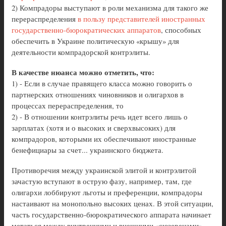
2) Компрадоры выступают в роли механизма для такого же
перераспределения
в пользу представителей иностранных
государственно-бюрократических аппаратов
, способных
обеспечить в Украине политическую «крышу» для
деятельности компрадорской контрэлиты.
В качестве нюанса можно отметить, что:
1) - Если в случае правящего класса можно говорить о
партнерских отношениях чиновников и олигархов в
процессах перераспределения, то
2) - В отношении контрэлиты речь идет всего лишь о
зарплатах (хотя и о высоких и сверхвысоких) для
компрадоров, которыми их обеспечивают иностранные
бенефициары за счет... украинского бюджета.
Противоречия между украинской элитой и контрэлитой
зачастую вступают в острую фазу, например, там, где
олигархи лоббируют льготы и преференции, компрадоры
настаивают на монопольно высоких ценах. В этой ситуации,
часть государственно-бюрократического аппарата начинает
метаться между внутренними и внешними «сюзеренами».