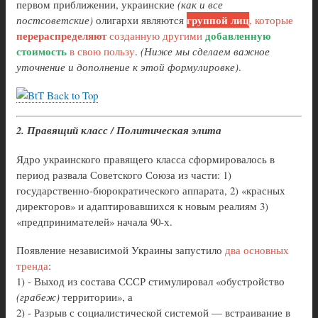
первом приближении, украинские
(как и все
группой лиц
постсоветские)
олигархи являются
, которые
перераспределяют
добавленную
созданную другими
стоимость
в свою пользу
.
(Ниже мы сделаем важное
уточнение и дополнение к этой формулировке)
.
Back to Top
2. Правящий класс / Политическая элита
Ядро украинского правящего класса сформировалось в
период развала Советского Союза из части: 1)
государственно-бюрократического аппарата, 2) «красных
директоров» и адаптировавшихся к новым реалиям 3)
«предпринимателей» начала 90-х.
Появление независимой Украины запустило
два основных
тренда
:
1) - Выход из состава СССР стимулировал «обустройство
(грабеж)
территории», а
2) - Разрыв с социалистической системой — встраивание в