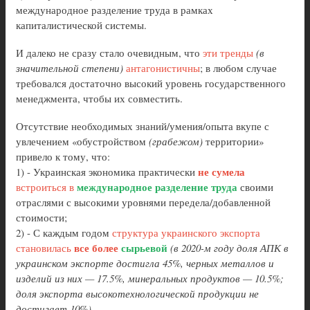
международное разделение труда в рамках
капиталистической системы.
И далеко не сразу стало очевидным, что
эти тренды
(в
значительной степени)
антагонистичны
; в любом случае
требовался достаточно высокий уровень государственного
менеджмента, чтобы их совместить.
Отсутствие необходимых знаний/умения/опыта вкупе с
увлечением «обустройством
(грабежом)
территории»
привело к тому, что:
не сумела
1) - Украинская экономика практически
международное разделение труда
встроиться в
своими
отраслями с высокими уровнями передела/добавленной
стоимости;
2) - С каждым годом
структура украинского экспорта
все более
сырьевой
становилась
(в 2020-м году доля АПК в
украинском экспорте достигла 45%, черных металлов и
изделий из них — 17.5%, минеральных продуктов — 10.5%;
доля экспорта высокотехнологической продукции не
достигает 10%).