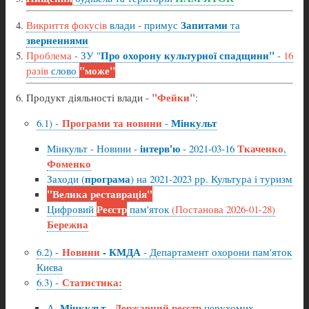
Запитами
Викриття фокусів
влади - примус
та
зверненнями
Про охорону культурної спадщини"
Проблема
- ЗУ "
-
16
"може"
разів
слово
"Фейки"
Продукт діяльності влади -
:
Програми та новини
Мінкульт
6.1) -
-
інтерв'ю
Ткаченко
Мінкульт - Новини -
- 2021-03-16
,
Фоменко
програма
Заходи (
) на 2021-2023 рр. Культура і туризм
"Велика реставрація"
Реєстр
Цифровий
пам'яток
(Постанова 2026-01-28)
Бережна
Новини
- КМДА
6.2) -
- Департамент охорони пам'яток
Києва
Статистика:
6.3) -
Мінкульт
Державний реєстр
А.
-
нерухомих