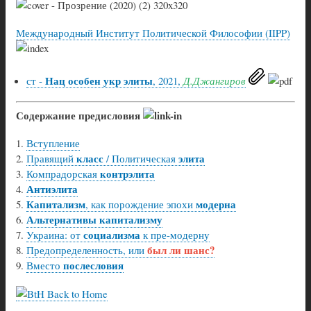
Международный Институт Политической Философии (IIPP)
Нац особен укр элиты
ст -
, 2021,
Д.Джангиров
Содержание предисловия
Вступление
класс
элита
Правящий
/ Политическая
контрэлита
Компрадорская
Антиэлита
Капитализм
модерна
, как порождение эпохи
Альтернативы капитализму
социализма
Украина: от
к пре-модерну
был ли шанс?
Предопределенность, или
послесловия
Вместо
Back to Home