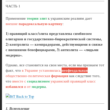
ЧАСТЬ 1
теории элит
Применение
к украинским реалиям дает
парадоксальную картину
внешне
:
1) правящий класс/элита представлена симбиозом
олигархов и государственно-бюрократической системы,
2) контрэлита — компрадорами, действующими в связке
с внешними бенефициарами, 3) антиэлита — «людьми
модерна».
Однако, все становится на свои места, если мы признаем тот
неофеодальная
факт, что
в Украине установилась
формация
общественно-политическая
как следствие того,
социализмом
что
вместе с
украинский правящий класс
избавился
модерна
и от
.
Back to Top
1. Вступление