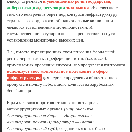
к уменьшению роли государства,
классу, стремится
либерализации
/
дерегуляции
экономики
. Это связано с
тем, что контрэлита берет под контроль инфраструктуру
страны — сферу, в которой национальные корпорации
являются естественными монополистами. И
государственное регулирование — препятствие на пути
установления монопольно высоких цен.
Т.е., вместо коррупционных схем взимания феодальной
ренты через льготы, преференции и т.п.
(см. выше)
,
применяемых правящим классом, компрадорская контрэлита
использует свое монопольное положение в сфере
инфраструктуры
для перераспределения общественного
продукта в пользу небольшого количества зарубежных
бенефициаров.
В рамках такого противостояния понятна роль
антикоррупционных органов
(Национальное
Антикоррупционное Бюро — Национальная
Антикоррупционная Прокуратура — Высший
Антикоррупционный Суд)
, создание которых было