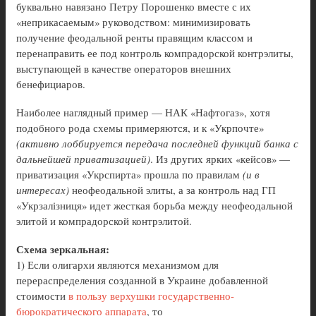
буквально навязано Петру Порошенко вместе с их
«неприкасаемым» руководством: минимизировать
получение феодальной ренты правящим классом и
перенаправить ее под контроль компрадорской контрэлиты,
выступающей в качестве операторов внешних
бенефициаров.
Наиболее наглядный пример — НАК «Нафтогаз», хотя
подобного рода схемы примеряются, и к «Укрпочте»
(активно лоббируется передача последней функций банка с
дальнейшей приватизацией)
. Из других ярких «кейсов» —
приватизация «Укрспирта» прошла по правилам
(и в
интересах)
неофеодальной элиты, а за контроль над ГП
«Укрзалізниця» идет жесткая борьба между неофеодальной
элитой и компрадорской контрэлитой.
Схема зеркальная:
1) Если олигархи являются механизмом для
перераспределения созданной в Украине добавленной
стоимости
в пользу верхушки государственно-
бюрократического аппарата
, то