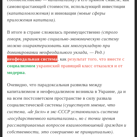
самовозрастающей стоимости, использующей инвестиции
(капиталовложения)
и инновации
(новые сферы
приложения капитала).
В итоге в стране сложилась преимущественно
(строго
говоря, украинскую социально-экономическую систему
можно охарактеризовать как многоукладную при
доминировании неофеодального уклада, — Ред.)
неофеодальная система
, как
результат того, что вместе с
социализмом
украинский правящий класс отказался и от
модерна
.
Очевидно, что парадоксальная развилка между
капитализмом и неофеодализмом возникла в Украине, да и
на всем постсоветском пространстве в силу развала
социалистической системы
(существует мнение, что
система, «de facto» в экс-СССР установилась система
«государственного капитализма», но с точки зрения
рассматриваемых вопросов взаимоотношений граждан и
собственности, это совершенно не принципиально)
.