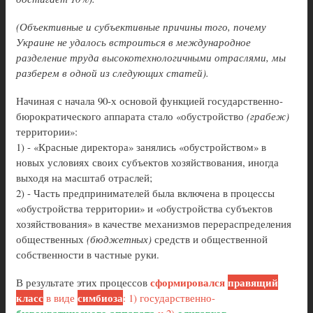
(Объективные и субъективные причины того, почему
Украине не удалось встроиться в международное
разделение труда высокотехнологичными отраслями, мы
разберем в одной из следующих статей).
Начиная с начала 90-х основой функцией государственно-
бюрократического аппарата стало «обустройство
(грабеж)
территории»:
1) - «Красные директора» занялись «обустройством» в
новых условиях своих субъектов хозяйствования, иногда
выходя на масштаб отраслей;
2) - Часть предпринимателей была включена в процессы
«обустройства территории» и «обустройства субъектов
хозяйствования» в качестве механизмов перераспределения
общественных
(бюджетных)
средств и общественной
собственности в частные руки.
сформировался
правящий
В результате этих процессов
класс
симбиоза
в виде
: 1) государственно-