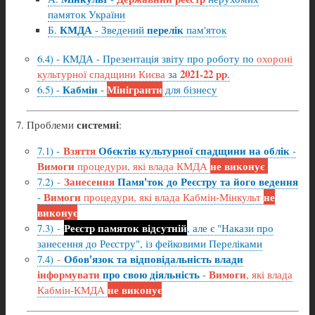
памяток України
КМДА
перелік
Б.
- Зведений
пам'яток
6.4) - КМДА - Презентація звіту про роботу по
охороні
2021-22 рр
культурної спадщини Києва
за
.
Кабмін
Мінігранти
6.5) -
-
для бізнесу
системні
Проблеми
:
Взяття
Обєктів культурної спадщини на облік
7.1) -
-
Вимоги
не виконує
процедури, які влада КМДА
Занесення
Памя'ток до Реєстру та його ведення
7.2)
-
Вимоги
не
-
процедури, які влада Кабмін-Мінкульт
виконує
Реєстр памяток відсутній
7.3)
-
, але є "Накази про
занесення до Реєстру", із фейковими Переліками
Обов'язок та відповідальність влади
7.4)
-
інформувати
про свою діяльність
Вимоги
-
, які влада
не виконує
Кабмін-КМДА