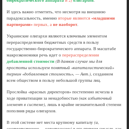
бюрократического аппарата
олигархов
и 2)
.
И здесь важно отметить, что несмотря на внешнюю
«младшими
парадоксальность, именно
вторые являются
партнерами»
не наоборот
первых, а
.
Украинские олигархи являются ключевым элементом
перераспределения бюджетных средств в пользу
государственно-бюрократического аппарата. В масштабе
макроэкономики речь идет о
перераспределении
добавленной стоимости
(В данном случае мы для
простоты используем понятный «капиталистический»
термин «добавленная стоимость», — Авт.)
, созданном
всем обществом в пользу небольшой группы лиц.
Прослойка «красных директоров» постепенно исчезла в
ходе приватизации за ненадобностью
(как избыточный
элемент в системе)
, лишь в крайне незначительной степени
пополнив ряды олигархов.
В этой системе нет места крупному капиталу
(а,
соответственно — капитализму)
в его прямом смысле, как