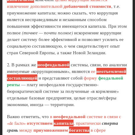
добавочной стоимости
извлечение дополнительной
, т.е.
приумножение капитала; можно сказать, что коррупция
является несправедливым и незаконным способом
повышения эффективности имеющегося капитала. При этом
полное
(точнее — почти полное)
искоренение коррупции
делает систему более эффективной и позволяет усилить ее
социальную составляющую, о чем свидетельствует опыт
стран Северной Европы, а также Новой Зеландии.
неофеодальной
2. В рамках же
системы, связи, по аналогии
неотъемлемой
именуемые «коррупционными», являются
ее
составляющей
феодальной
и представляют собой
форму
ренты
— плату неофеодалов государственно-
бюрократической системе за полученные «в кормление»
отдельные базовые предприятия, целые отрасли/сферы
экономики, иногда — территории.
неофеодальной
Важно отметить, что
в
системе в связи с
отсутствием
капитала
«de facto»
, практически
стерта
приумножением
богатства
грань
между
в сфере