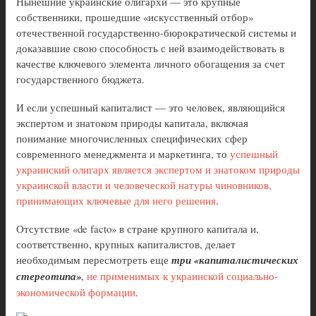
Нынешние украинские олигархи — это крупные
собственники, прошедшие «искусственный отбор»
отечественной государственно-бюрократической системы и
доказавшие свою способность с ней взаимодействовать в
качестве ключевого элемента личного обогащения за счет
государственного бюджета.
И если успешный капиталист — это человек, являющийся
экспертом и знатоком природы капитала, включая
понимание многочисленных специфических сфер
современного менеджмента и маркетинга, то
успешный
украинский олигарх является экспертом и знатоком природы
украинской власти и человеческой натуры чиновников,
принимающих ключевые для него решения
.
Отсутствие «de facto» в стране крупного капитала и,
соответственно, крупных капиталистов, делает
необходимым пересмотреть еще
три «капиталистических
стереотипа»
,
не применимых к украинской социально-
экономической формации
.