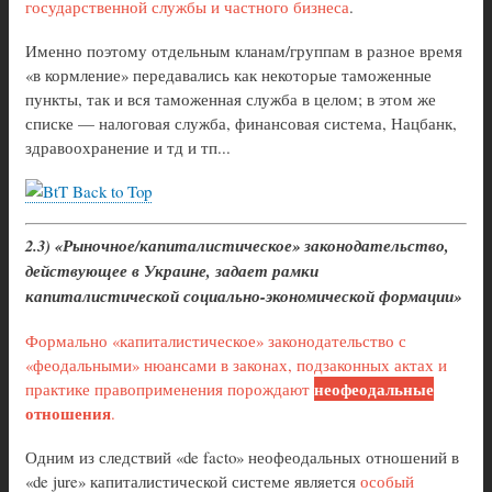
государственной службы и частного бизнеса
.
Именно поэтому отдельным кланам/группам в разное время
«в кормление» передавались как некоторые таможенные
пункты, так и вся таможенная служба в целом; в этом же
списке — налоговая служба, финансовая система, Нацбанк,
здравоохранение и тд и тп...
Back to Top
2.3) «Рыночное/капиталистическое» законодательство,
действующее в Украине, задает рамки
капиталистической социально-экономической формации»
Формально «капиталистическое» законодательство с
«феодальными» нюансами в законах, подзаконных актах и
неофеодальные
практике правоприменения порождают
отношения
.
Одним из следствий «de facto» неофеодальных отношений в
«de jure» капиталистической системе является
особый