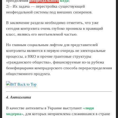
неофеодального
кода
преодоления
;
2) - Их задача — перестройка существующей
неофеодальной системы под внешних сюзеренов.
В заключение раздела необходимо отметить, что уже
сегодня контрэлита очень глубоко проникла в правящий
класс, являясь его неотъемлемой частью.
Но главным социальным лифтом для представителей
контрэлиты являются в первую очередь не электоральные
процессы, а НКО и прочие грантовые структуры
«гражданского общества», финансируемые из-за рубежа
бенефициарами компрадорского способа перераспределения
общественного продукта.
Back to Top
4. Антиэлита
«люди
В качестве антиэлиты в Украине выступают
модерна»
, для которых неприемлема сложившаяся в стране