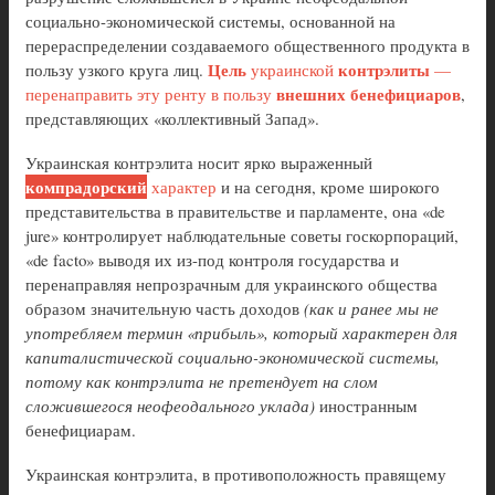
социально-экономической системы, основанной на
перераспределении создаваемого общественного продукта в
Цель
контрэлиты
пользу узкого круга лиц.
украинской
—
внешних бенефициаров
перенаправить эту ренту в пользу
,
представляющих «коллективный Запад».
Украинская контрэлита носит ярко выраженный
компрадорский
характер
и на сегодня, кроме широкого
представительства в правительстве и парламенте, она «de
jure» контролирует наблюдательные советы госкорпораций,
«de facto» выводя их из-под контроля государства и
перенаправляя непрозрачным для украинского общества
образом значительную часть доходов
(как и ранее мы не
употребляем термин «прибыль», который характерен для
капиталистической социально-экономической системы,
потому как контрэлита не претендует на слом
сложившегося неофеодального уклада)
иностранным
бенефициарам.
Украинская контрэлита, в противоположность правящему