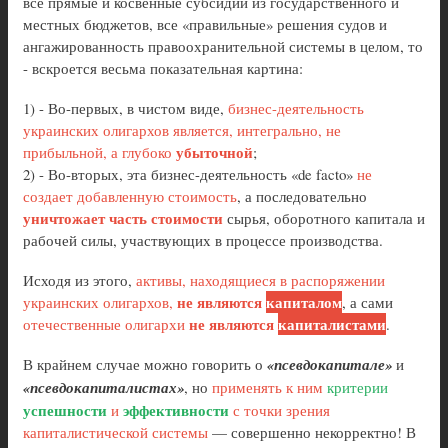
все прямые и косвенные субсидии из государственного и
местных бюджетов, все «правильные» решения судов и
ангажированность правоохранительной системы в целом, то
- вскроется весьма показательная картина:
1) - Во-первых, в чистом виде,
бизнес-деятельность
украинских олигархов является, интегрально, не
убыточной
прибыльной, а глубоко
;
2) - Во-вторых, эта бизнес-деятельность «de facto»
не
создает добавленную стоимость
, а последовательно
уничтожает часть стоимости
сырья, оборотного капитала и
рабочей силы, участвующих в процессе производства.
Исходя из этого,
активы, находящиеся в распоряжении
не являются
капиталом
украинских олигархов,
, а сами
не являются
капиталистами
отечественные олигархи
.
В крайнем случае можно говорить о
«псевдокапитале»
и
«псевдокапиталистах»
, но
применять к ним
критерии
успешности
эффективности
и
с точки зрения
капиталистической системы
— совершенно некорректно! В