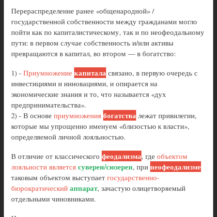
Перераспределение ранее «общенародной» /
государственной собственности между гражданами могло
пойти как по капиталистическому, так и по неофеодальному
пути: в первом случае собственность и/или активы
превращаются в капитал, во втором — в богатство:
капитала
1) -
Приумножение
связано, в первую очередь с
инвестициями и инновациями, и опирается на
экономические знания и то, что называется «дух
предпринимательства».
богатства
2) - В основе
приумножения
лежат привилегии,
которые мы упрощенно именуем «близостью к власти»,
определяемой личной лояльностью.
феодализма
В отличие от классического
, где
объектом
суверен/сюзерен
неофеодализме
лояльности является
, при
таковым объектом выступает
государственно-
аппарат
бюрократический
, зачастую олицетворяемый
отдельными чиновниками.