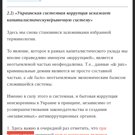
2.2) «Украинская системная коррупция искажает
капиталистическую/рыночную систему»
Здесь мы снова становимся заложниками избранной
терминологии.
То явление, которое в рамках капиталистического уклада мы
вполне справедливо именуем «коррупцией», является
неотъемлемой частью неофеодализма. Т.е., данные «de jure»
криминальные деяния являются не просто составной
частью, а «de facto» неотъемлемым экономическим базисом
сложившейся системы.
Именно в силу этого и системная, и бытовая коррупция
неискоренимы в Украине в принципе, независимо от
усовершенствования законодательства и создания
«независимых» антикоррупционных органов.
1. Здесь важно в очередной раз отметить, что
при
капитализме
конечной
целью коррупции является