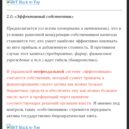
Back to Top
2.1) «Эффективный собственник»
Предполагается
(со всеми оговорками и натяжками)
, что в
условиях рыночной конкуренции собственником капитала
становится тот, кто умеет наиболее эффективно извлекать
из него прибыль и добавленную стоимость. В противном
случае этот капитал
(предприятие, фирму, финансовое
учреждение и т.п.)
ждет гибель
(банкротство)
.
неофеодальной
В украинской
системе «эффективным»
считается собственник, который сумеет привлечь к
финансированию своего актива как можно больше
бюджетных средств и обеспечить ему как можно большее
число льгот и преференций через принятие
соответствующих решений органами власти.
И именно под
контроль таких «собственников» стремится передавать
активы государственно-бюрократическая элита.
Back to Top