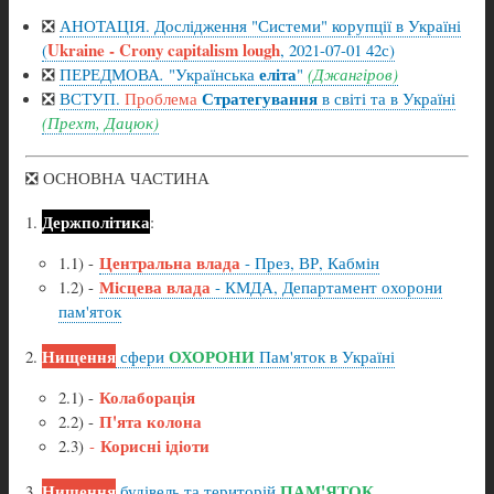
❎
АНОТАЦІЯ. Дослідження "Системи" корупції в Україні
Ukraine - Crony capitalism lough
(
, 2021-07-01 42с)
еліта
❎
ПЕРЕДМОВА
.
"Українська
"
(Джангіров)
Стратегування
❎
ВСТУП.
Проблема
в світі та в Україні
(Прехт, Дацюк)
❎ ОСНОВНА ЧАСТИНА
Держполітика
:
Центральна влада
1.1) -
- През, ВР, Кабмін
Місцева влада
1.2) -
- КМДА, Департамент охорони
пам'яток
Нищення
ОХОРОНИ
сфери
Пам'яток в Україні
Колаборація
2.1) -
П'ята колона
2.2) -
Корисні ідіоти
2.3)
-
Нищення
ПАМ'ЯТОК
будівель та територій