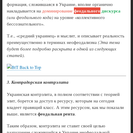
формация, сложившаяся в Украине, вполне органично
феодального
дискурса
накладывается на
доминирование
(или феодального кода)
на уровне «коллективного
бессознательного».
Т.е., «средний украинец» и мыслит, и описывает реальность
преимущественно в терминах неофеодализма
(Эта тема
будет более подробно раскрыта в одной из следующих
статей)
.
Back to Top
3. Компрадорская контрэлита
Украинская контрэлита, в полном соответствии с теорией
элит, борется за доступ к ресурсу, которым на сегодня
владеет правящий класс. А этим ресурсом, как мы показали
феодальная рента
выше, является
.
Таким образом, контрэлита не ставит своей целью
разрушение сложившейся в Украине неофеодальной