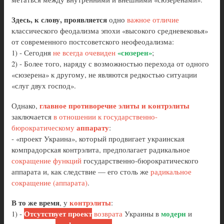
Здесь, к слову, проявляется
одно
важное отличие
классического феодализма эпохи «высокого средневековья»
от современного постсоветского неофеодализма:
«сюзерен»
1) - Сегодня
не всегда очевиден
;
2) - Более того, наряду с возможностью перехода от одного
«сюзерена» к другому, не являются редкостью ситуации
«слуг двух господ».
главное противоречие элиты и контрэлиты
Однако,
заключается
в отношении к государственно-
аппарату
бюрократическому
:
- «проект Украина», который продвигает украинская
компрадорская контрэлита, предполагает радикальное
сокращение функций
государственно-бюрократического
аппарата и, как следствие — его столь же
радикальное
сокращение (аппарата)
.
В то же время
контрэлиты
, у
:
Отсутствует проект
модерн
1) -
возврата
Украины в
и