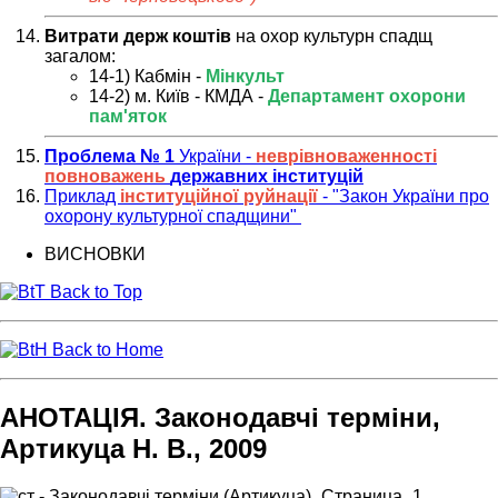
Витрати держ коштів
на охор культурн спадщ
загалом:
14-1) Кабмін -
Мінкульт
14-2) м. Київ - КМДА -
Департамент охорони
пам'яток
Проблема № 1
України -
неврівноваженності
повноважень
державних інституцій
Приклад
інституційної руйнації
- "Закон України про
охорону культурної спадщини"
ВИСНОВКИ
Back to Top
Back to Home
АНОТАЦІЯ. Законодавчі терміни,
Артикуца Н. В., 2009