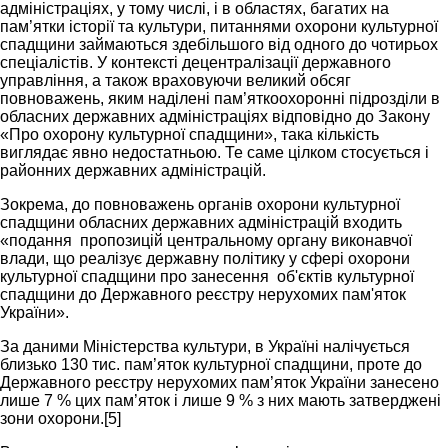
адміністраціях, у тому числі, і в областях, багатих на
пам’ятки історії та культури, питаннями охорони культурної
спадщини займаються здебільшого від одного до чотирьох
спеціалістів. У контексті децентралізації державного
управління, а також враховуючи великий обсяг
повноважень, яким наділені пам’яткоохоронні підрозділи в
обласних державних адміністраціях відповідно до Закону
«Про охорону культурної спадщини», така кількість
виглядає явно недостатньою. Те саме цілком стосується і
районних державних адміністрацій.
Зокрема, до повноважень органів охорони культурної
спадщини обласних державних адміністрацій входить
«подання пропозицій центральному органу виконавчої
влади, що реалізує державну політику у сфері охорони
культурної спадщини про занесення об'єктів культурної
спадщини до Державного реєстру нерухомих пам'яток
України».
За даними Міністерства культури, в Україні налічується
близько 130 тис. пам’яток культурної спадщини, проте до
Державного реєстру нерухомих пам’яток України занесено
лише 7 % цих пам’яток і лише 9 % з них мають затверджені
зони охорони.[5]