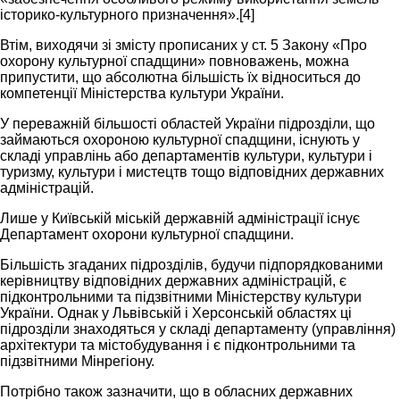
історико-культурного призначення».[4]
Втім, виходячи зі змісту прописаних у ст. 5 Закону «Про
охорону культурної спадщини» повноважень, можна
припустити, що абсолютна більшість їх відноситься до
компетенції Міністерства культури України.
У переважній більшості областей України підрозділи, що
займаються охороною культурної спадщини, існують у
складі управлінь або департаментів культури, культури і
туризму, культури і мистецтв тощо відповідних державних
адміністрацій.
Лише у Київській міській державній адміністрації існує
Департамент охорони культурної спадщини.
Більшість згаданих підрозділів, будучи підпорядкованими
керівництву відповідних державних адміністрацій, є
підконтрольними та підзвітними Міністерству культури
України. Однак у Львівській і Херсонській областях ці
підрозділи знаходяться у складі департаменту (управління)
архітектури та містобудування і є підконтрольними та
підзвітними Мінрегіону.
Потрібно також зазначити, що в обласних державних