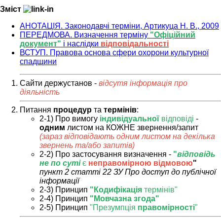
Зміст
АНОТАЦІЯ. Законодавчі терміни, Артикуца Н. В., 2009
ПЕРЕДМОВА. Визначення терміну
"Офіційний
документ"
і наслідки
відповідальності
ВСТУП. Правова основа сфери охорони культурної
спадщини
Сайти держустанов -
відсутя інформація про
діяльність
Питання
процедур
та
термінів
:
2-1) Про вимогу
індивідуальної
відповіді
-
одним
листом на КОЖНЕ звернення/запит
(зараз відповідають одним листом на декілька
звернень та/або запитів)
2-2) Про застосування визначення -
"
відповідь
не по суті
є
неправомірною відмовою
"
пункт 2 статті 22 ЗУ Про доступ до публічної
інформації
2-3) Принцип
"Кодифікація
термінів"
2-4) Принцип
"Мовчазна згода"
2-5) Принцип
"Презумпція
правомірності
"