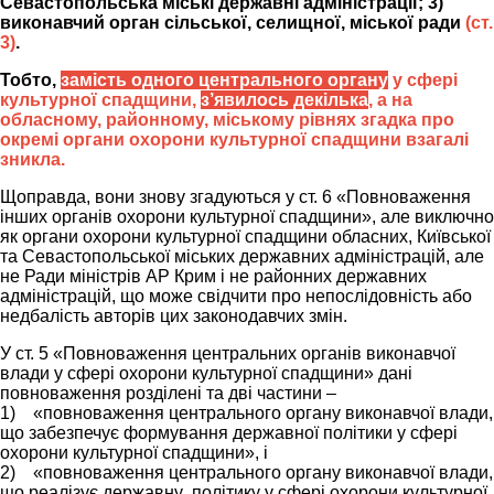
Севастопольська міські державні адміністрації; 3)
виконавчий орган сільської, селищної, міської ради
(ст.
3)
.
Тобто,
замість одного центрального органу
у сфері
культурної спадщини,
з’явилось декілька
, а на
обласному, районному, міському рівнях згадка про
окремі органи охорони культурної спадщини взагалі
зникла.
Щоправда, вони знову згадуються у ст. 6 «Повноваження
інших органів охорони культурної спадщини», але виключно
як органи охорони культурної спадщини обласних, Київської
та Севастопольської міських державних адміністрацій, але
не Ради міністрів АР Крим і не районних державних
адміністрацій, що може свідчити про непослідовність або
недбалість авторів цих законодавчих змін.
У ст. 5 «Повноваження центральних органів виконавчої
влади у сфері охорони культурної спадщини» дані
повноваження розділені та дві частини –
1) «повноваження центрального органу виконавчої влади,
що забезпечує формування державної політики у сфері
охорони культурної спадщини», і
2) «повноваження центрального органу виконавчої влади,
що реалізує державну політику у сфері охорони культурної