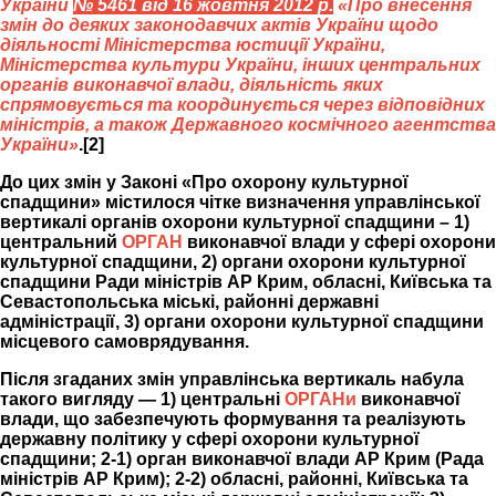
України
№ 5461 від 16 жовтня 2012 р.
«Про внесення
змін до деяких законодавчих актів України щодо
діяльності Міністерства юстиції України,
Міністерства культури України, інших центральних
органів виконавчої влади, діяльність яких
спрямовується та координується через відповідних
міністрів, а також Державного космічного агентства
України»
.[2]
До цих змін у Законі «Про охорону культурної
спадщини» містилося чітке визначення управлінської
вертикалі органів охорони культурної спадщини – 1)
центральний
ОРГАН
виконавчої влади у сфері охорони
культурної спадщини, 2) органи охорони культурної
спадщини Ради міністрів АР Крим, обласні, Київська та
Севастопольська міські, районні державні
адміністрації, 3) органи охорони культурної спадщини
місцевого самоврядування.
Після згаданих змін управлінська вертикаль набула
такого вигляду — 1) центральні
ОРГАНи
виконавчої
влади, що забезпечують формування та реалізують
державну політику у сфері охорони культурної
спадщини; 2-1) орган виконавчої влади АР Крим (Рада
міністрів АР Крим); 2-2) обласні, районні, Київська та