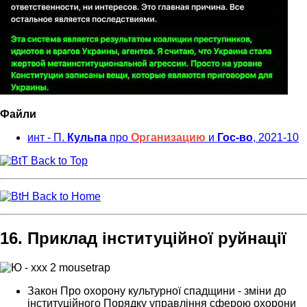
Файли
инт - П.
Кульпа
про
Организацию
и
Гос-во
, 2021-10
Back to Top
Back to Home
16. Приклад інституційної руйнації
Закон Про охорону культурної спадщини -
зміни до
інституційного Порядку управління сферою охорони