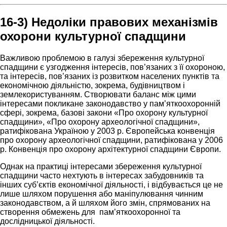
16-3) Недоліки правових механізмів
охорони культурної спадщини
Важливою проблемою в галузі збереження культурної
спадщини є узгодження інтересів, пов’язаних з її охороною,
та інтересів, пов’язаних із розвитком населених пунктів та
економічною діяльністю, зокрема, будівництвом і
землекористуванням. Створювати баланс між цими
інтересами покликане законодавство у пам’яткоохоронній
сфері, зокрема, базові закони «Про охорону культурної
спадщини», «Про охорону археологічної спадщини»,
ратифікована Україною у 2003 р. Європейська конвенція
про охорону археологічної спадщини, ратифікована у 2006
р. Конвенція про охорону архітектурної спадщини Європи.
Однак на практиці інтересами збереження культурної
спадщини часто нехтують в інтересах забудовників та
інших суб’єктів економічної діяльності, і відбувається це не
лише шляхом порушення або маніпулювання чинним
законодавством, а й шляхом його змін, спрямованих на
створення обмежень для пам’яткоохоронної та
дослідницької діяльності.