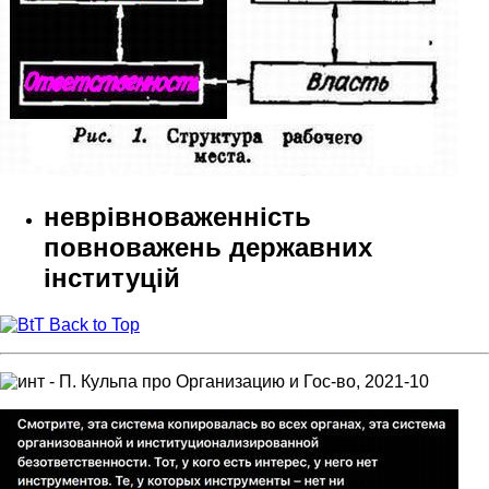
неврівноваженність
повноважень державних
інституцій
Back to Top