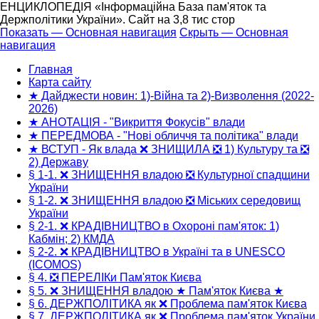
ЕНЦИКЛОПЕДІЯ «Інформаційна База пам'яток та
Держполітики України». Сайт на 3,8 тис стор
Показать — Основная навигация
Скрыть — Основная
навигация
Основная
навигация
Главная
Карта сайту
★ Дайджести новин: 1)-Війна та 2)-Визволення (2022-
2026)
★ АНОТАЦІЯ - "Викриття Фокусів" влади
★ ПЕРЕДМОВА - "Нові обличчя та політика" влади
★ ВСТУП - Як влада ❌ ЗНИЩИЛА ❎ 1) Культуру та ❎
2) Державу
§ 1-1. ❌ ЗНИЩЕННЯ владою ❎ Культурної спадщини
України
§ 1-2. ❌ ЗНИЩЕННЯ владою ❎ Міських середовищ
України
§ 2-1. ❌ КРАДІВНИЦТВО в Охороні пам'яток: 1)
Кабмін; 2) КМДА
§ 2-2. ❌ КРАДІВНИЦТВО в Україні та в UNESCO
(ICOMOS)
§ 4. ❎ ПЕРЕЛІКи Пам'яток Києва
§ 5. ❌ ЗНИЩЕННЯ владою ★ Пам'яток Києва ★
§ 6. ДЕРЖПОЛІТИКА як ❌ Проблема пам'яток Києва
§ 7. ДЕРЖПОЛІТИКА як ❌ Проблема пам'яток України