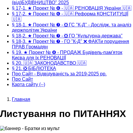
(від)БУДІВНИЦТВО" 2025
§ 17-1. ★ Проект № ❻ - 🇺🇦 РЕНОВАЦІЯ України 🇺🇦
§ 17-2. ★ Проект № ❻ - 🇺🇦 Реформа КОНСТИТУЦІЇ
🇺🇦
§ 18-1. ★ Проект № ❼ - ❎ ГС "К-Д" - Дослідж. та аналіз
держполітик України
§ 18-2. ★ Проект № ❼ - ❎ ГО "Культурна-держава"
§ 18-3. ★ Проект № ❼ - ГО "К-Д" ❌ ФАКТи порушення
ПРАВ Громадян
§ 19. ★ Проект № ❽ - ПРОДАЖ Будівель-пам'яток
Києва для їх РЕНОВАЦІЇ
§ 20. 🇺🇦 ЗАКОНОДАВСТВО 🇺🇦
§ 21. ❎ БІБЛІОТЕКА
Про Сайт - Відвідуваність за 2019-2025 рр.
Про Сайт
Карта сайту (--)
Главная
Строка
Листування по ПИТАННЯХ
навигации