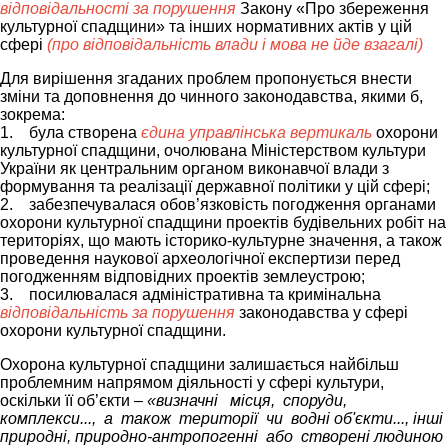
відповідальності за порушення
Закону «Про збереження
культурної спадщини» та інших нормативних актів у цій
сфері
(про відповідальність влади і мова не йде взагалі)
Для вирішення згаданих проблем пропонується внести
зміни та доповнення до чинного законодавства, якими б,
зокрема:
1. була створена
єдина управлінська вертикаль
охорони
культурної спадщини, очолювана Міністерством культури
України як центральним органом виконавчої влади з
формування та реалізації державної політики у цій сфері;
2. забезпечувалася обов’язковість погодження органами
охорони культурної спадщини проектів будівельних робіт на
територіях, що мають історико-культурне значення, а також
проведення наукової археологічної експертизи перед
погодженням відповідних проектів землеустрою;
3. посилювалася адміністративна та кримінальна
відповідальність за порушення
законодавства у сфері
охорони культурної спадщини.
Охорона культурної спадщини залишається найбільш
проблемним напрямом діяльності у сфері культури,
оскільки її об’єкти –
«визначні місця, споруди,
комплекси..., а також території чи водні об'єкти..., інші
природні, природно-антропогенні або створені людиною