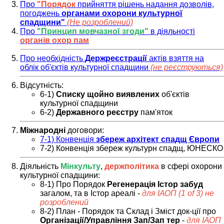
Про
"Порядок
прийняття рішень надання дозволів,
погоджень
органами охорони культурної
спадщини"
(Не розроблений)
Про
"Принцип мовчазної згоди"
в діяльності
органів охор пам
Про необхідність
Держреєстрації
актів взяття на
облік об'єктів культурної спадщини
(не реєструються)
Відсутність:
6-1)
Списку щойно виявлених
об'єктів
культурної спадщини
6-2)
Державного реєстру
пам'яток
Міжнародні
договори:
7-1) Конвенція
збереж архітект спадщ Європи
7-2) Конвенція збереж культурн спадщ, ЮНЕСКО
Діяльність
Мінкульту
,
держполітика
в сфері охорони
культурної спадщини:
8-1) Про Порядок
Регенерація Істор забуд
загалом, та в Істор ареалі -
для ІАОП (1 of 3) не
розроблений
8-2) План - Порядок та Склад і Зміст док-ції про
Організації/Управління Зап/Зап тер
-
для ІАОП