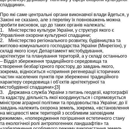
спадщини».
Про які саме центральні органи виконавчої влади йдеться, у
Законі не сказано, але з переліку їх повноважень можна
зробити висновок, що до таких органів належать:
1. Міністерство культури України, у структурі якого є
Управління охорони культурної спадщини;
2. Міністерство регіонального розвитку, будівництва та
житлово-комунального господарства України (Мінрегіон), у
складі якого існує Департамент містобудування,
архітектури та планування територій, а у складі останнього
– Відділ збереження традиційного середовища та
створення безбар’єрного простору, до завдань якого,
зокрема, відноситься «сприяння регенерації історичних
частин населених пунктів при збереженні традиційного
характеру середовища і об’єктів архітектурної та
містобудівної спадщини»;[3]
3. Державна служба України з питань геодезії, картографії
та кадастру, діяльність якої координується і спрямовується
міністром аграрної політики та продовольства України; до її
завдань належить охорона земель, зокрема, «встановлення
на місцевості меж територій з особливим заповідним
режимом», «попередження погіршення естетичного стану
та екологічної ролі антропогенних ландшафтів» та
«забезпечення особливого режиму використання земель