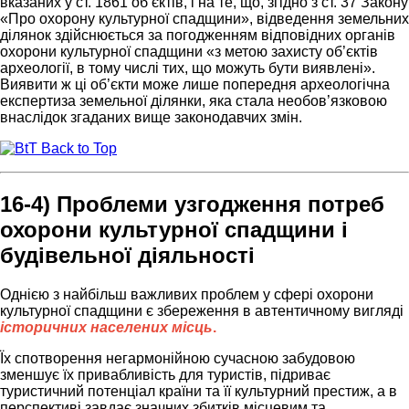
вказаних у ст. 1861 об’єктів, і на те, що, згідно з ст. 37 Закону
«Про охорону культурної спадщини», відведення земельних
ділянок здійснюється за погодженням відповідних органів
охорони культурної спадщини «з метою захисту об’єктів
археології, в тому числі тих, що можуть бути виявлені».
Виявити ж ці об’єкти може лише попередня археологічна
експертиза земельної ділянки, яка стала необов’язковою
внаслідок згаданих вище законодавчих змін.
Back to Top
16-4) Проблеми узгодження потреб
охорони культурної спадщини і
будівельної діяльності
Однією з найбільш важливих проблем у сфері охорони
культурної спадщини є збереження в автентичному вигляді
історичних населених місць
.
Їх спотворення негармонійною сучасною забудовою
зменшує їх привабливість для туристів, підриває
туристичний потенціал країни та її культурний престиж, а в
перспективі завдає значних збитків місцевим та