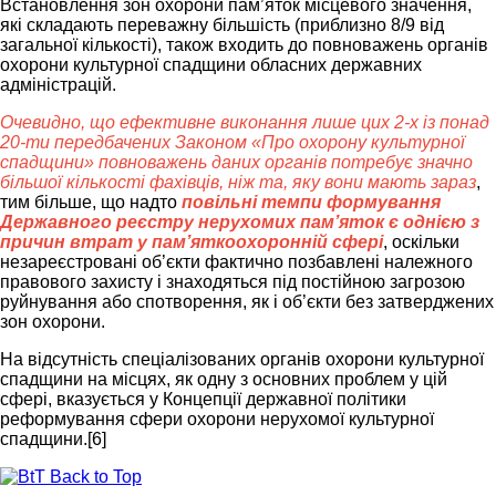
Встановлення зон охорони пам’яток місцевого значення,
які складають переважну більшість (приблизно 8/9 від
загальної кількості), також входить до повноважень органів
охорони культурної спадщини обласних державних
адміністрацій.
Очевидно, що ефективне виконання лише цих 2-х із понад
20-ти передбачених Законом «Про охорону культурної
спадщини» повноважень даних органів потребує значно
більшої кількості фахівців, ніж та, яку вони мають зараз
,
тим більше, що надто
повільні темпи формування
Державного реєстру нерухомих пам’яток є однією з
причин втрат у пам’яткоохоронній сфері
, оскільки
незареєстровані об’єкти фактично позбавлені належного
правового захисту і знаходяться під постійною загрозою
руйнування або спотворення, як і об’єкти без затверджених
зон охорони.
На відсутність спеціалізованих органів охорони культурної
спадщини на місцях, як одну з основних проблем у цій
сфері, вказується у Концепції державної політики
реформування сфери охорони нерухомої культурної
спадщини.[6]
Back to Top