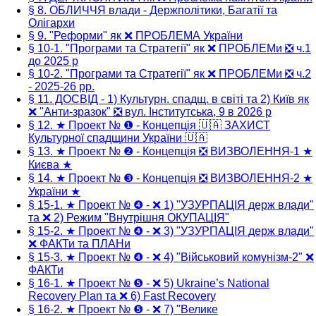
§ 8. ОБЛИЧЧЯ влади - Держполітики, Багатії та
Олігархи
§ 9. "Реформи" як ❌ ПРОБЛЕМА України
§ 10-1. "Програми та Стратегії" як ❌ ПРОБЛЕМи ❎ ч.1
до 2025 р
§ 10-2. "Програми та Стратегії" як ❌ ПРОБЛЕМи ❎ ч.2
- 2025-26 рр.
§ 11. ДОСВІД - 1) Культурн. спадщ. в світі та 2) Київ як
❌ "Анти-зразок" ❎ вул. Інститутська, 9 в 2026 р
§ 12. ★ Проект № ❶ - Концепція 🇺🇦 ЗАХИСТ
Культурної спадщини України 🇺🇦
§ 13. ★ Проект № ❷ - Концепція ❎ ВИЗВОЛЕННЯ-1 ★
Києва ★
§ 14. ★ Проект № ❸ - Концепція ❎ ВИЗВОЛЕННЯ-2 ★
України ★
§ 15-1. ★ Проект № ❹ - ❌ 1) "УЗУРПАЦІЯ держ влади"
та ❌ 2) Режим "Внутрішня ОКУПАЦІЯ"
§ 15-2. ★ Проект № ❹ - ❌ 3) "УЗУРПАЦІЯ держ влади"
❌ ФАКТи та ПЛАНи
§ 15-3. ★ Проект № ❹ - ❌ 4) "Військовий комунізм-2" ❌
ФАКТи
§ 16-1. ★ Проект № ❺ - ❌ 5) Ukraine’s National
Recovery Plan та ❌ 6) Fast Recovery
§ 16-2. ★ Проект № ❺ - ❌ 7) "Велике