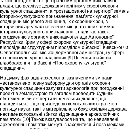
також погодженню з центральним органом виконавчої
влади, що реалізує державну політику у сфері охорони
культурної спадщини», а «розташованої на території земель
історико-культурного призначення, пам’яток культурної
спадщини місцевого значення, їх охоронних зон, в
історичних ареалах населених місць та інших землях
історико-культурного призначення... підлягає також
погодженню з органом виконавчої влади Автономної
Республіки Крим у сфері охорони культурної спадщини,
відповідним структурним підрозділом обласної, Київської чи
Севастопольської міської державної адміністрації у сфері
охорони культурної спадщини».[9] Ці зміни знайшли
відображення і в Законі «Про охорону культурної
спадщини».
На думку фахівців-археологів, зазначеними змінами
«встановлено повну заборону для органів охорони
культурної спадщини залучати археологів при погодженні
проектів землеустрою та загалом проводити будь-які
обстеження чи експертизи земельних ділянок, що
відводяться...., що призведе до колосальних втрат як з
погляду науки, так і з матеріального боку, оскільки держава
нестиме колосальні збитки від знищення археологічних
пам’яток».[10] Також вказувалося на те, що невиявлені
археологічні пам’ятки можуть знаходитися й поза межами