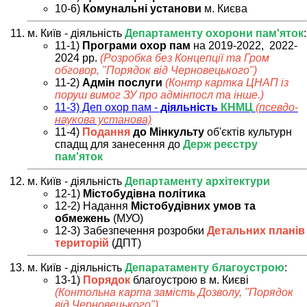
10-6)
Комунальні установи
м. Києва
м. Київ - діяльність
Департаменту охорони пам'яток
:
11-1)
Програми охор пам
на 2019-2022, 2022-
2024 рр.
(Розробка без Концепції та Гром
обговор, "Порядок від Черновецького")
11-2)
Адмін послуги
(
Контр картка ЦНАП із
поруш вимог ЗУ про адмінпосл та інше.
)
11-3) Деп охор пам -
діяльність
КНМЦ
(псевдо-
наукова установа)
11-4)
Подання
до Мінкульту
об'єктів культурн
спадщ для занесення до
Держ реєстру
пам'яток
м. Київ - діяльність
Департаменту архітектури
12-1)
Містобудівна політика
12-2) Надання
Містобудівних умов та
обмежень
(МУО)
12-3) Забезпечення розробки
Детальних планів
територій
(ДПТ)
м. Київ - діяльність
Депаратаменту благоустрою
:
13-1)
Порядок
благоустрою в м. Києві
(Контольна карта замість Дозволу, "Порядок
від Черновецького")