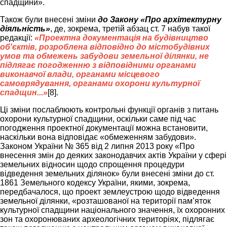
спадщини».
Також були внесені зміни
до Закону «Про архітектурну
діяльність»
, де, зокрема, третій абзац ст. 7 набув такої
редакції:
«Проектна документація на будівництво
об'єктів, розроблена відповідно до містобудівних
умов та обмежень забудови земельної ділянки, не
підлягає погодженню з відповідними органами
виконавчої влади, органами місцевого
самоврядування, органами охорони культурної
спадщин...»
[8].
Ці зміни послаблюють контрольні функції органів з питань
охорони культурної спадщини, оскільки саме під час
погодження проектної документації можна встановити,
наскільки вона відповідає «обмеженням забудови».
Законом України № 365 від 2 липня 2013 року «Про
внесення змін до деяких законодавчих актів України у сфері
земельних відносин щодо спрощення процедури
відведення земельних ділянок» були внесені зміни до ст.
1861 Земельного кодексу України, якими, зокрема,
передбачалося, що проект землеустрою щодо відведення
земельної ділянки, «розташованої на території пам’яток
культурної спадщини національного значення, їх охоронних
зон та охоронюваних археологічних територіях, підлягає