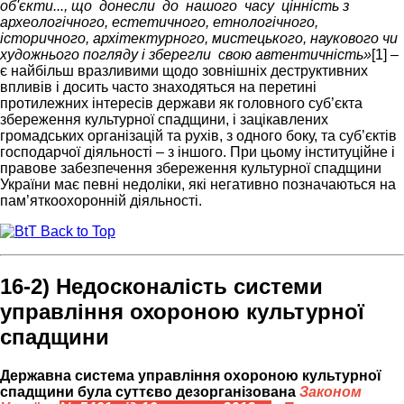
об'єкти..., що донесли до нашого часу цінність з
археологічного, естетичного, етнологічного,
історичного, архітектурного, мистецького, наукового чи
художнього погляду і зберегли свою автентичність»
[1] –
є найбільш вразливими щодо зовнішніх деструктивних
впливів і досить часто знаходяться на перетині
протилежних інтересів держави як головного суб’єкта
збереження культурної спадщини, і зацікавлених
громадських організацій та рухів, з одного боку, та суб’єктів
господарчої діяльності – з іншого. При цьому інституційне і
правове забезпечення збереження культурної спадщини
України має певні недоліки, які негативно позначаються на
пам’яткоохоронній діяльності.
Back to Top
16-2) Недосконалість системи
управління охороною культурної
спадщини
Державна система управління охороною культурної
спадщини була суттєво дезорганізована
Законом