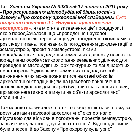
Так,
Законом України № 3038 від 17 лютого 2011 року
«Про регулювання містобудівної діяльності» з
Закону «Про охорону археологічної спадщини»
було
вилучено статтю 9-1 «Наукова археологічна
експертиза»
, яка містила визначення цієї процедури, і
якою передбачалося, що «проведення наукової
археологічної експертизи передує погодженню комісіями з
розгляду питань, пов’язаних із погодженням документації із
землеустрою, проектів землеустрою, якими
передбачається: відведення земельних ділянок у власність
юридичним особам; використання земельних ділянок для
проведення містобудівних, архітектурних та ландшафтних
перетворень, будівельних, земляних і підводних робіт,
виконання яких може позначитися на стані об'єктів
археологічної спадщини; зміна цільового призначення
земельних ділянок для потреб будівництва та інших цілей,
що може негативно вплинути на об'єкти археологічної
спадщини».
Також чітко вказувалося на те, що «відсутність висновку за
результатами наукової археологічної експертизи є
підставою для відмови в погодженні проектів землеустрою,
зазначених у частині другій цієї статті».[7] Відповідні зміни
були внесені й до Закону «Про охорону культурної