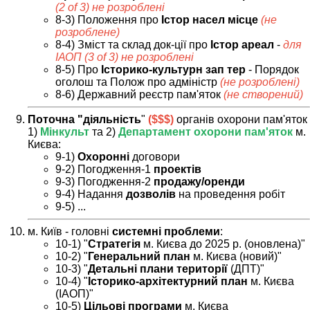
(2 of 3) не розроблені
8-3) Положення про
Істор насел місце
(не
розроблене)
8-4) Зміст та склад док-ції про
Істор ареал
-
для
ІАОП (3 of 3) не розроблені
8-5) Про
Історико-культурн зап тер
- Порядок
оголош та Полож про адміністр
(не розроблені)
8-6) Державний реєстр пам'яток
(не створений)
Поточна "діяльність
"
($$$)
органів охорони пам'яток
1)
Мінкульт
та 2)
Департамент охорони пам'яток
м.
Києва:
9-1)
Охоронні
договори
9-2) Погодження-1
проектів
9-3) Погодження-2
продажу/оренди
9-4) Надання
дозволів
на проведення робіт
9-5) ...
м. Київ - головні
системні проблеми
:
10-1) "
Стратегія
м. Києва до 2025 р. (оновлена)"
10-2) "
Генеральний план
м. Києва (новий)"
10-3) "
Детальні плани території
(ДПТ)"
10-4) "
Історико-архітектурний план
м. Києва
(ІАОП)"
10-5)
Цільові програми
м. Києва