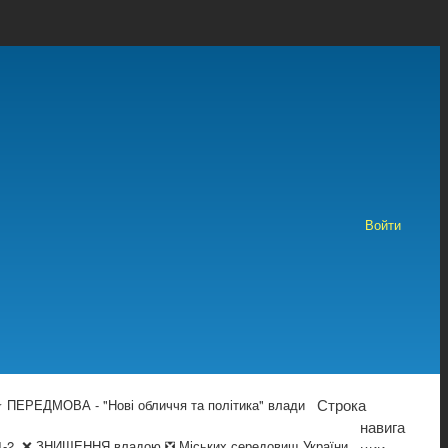
Войти
Строка
 ПЕРЕДМОВА - "Нові обличчя та політика" влади
навига
1-2. ❌ ЗНИЩЕННЯ владою ❎ Міських середовищ України