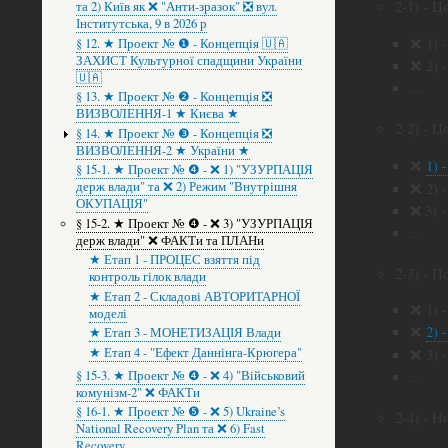
2-1) - 
та 2) Київ як ❌ "Анти-зразок" ❎ вул.
Інститутська, 9 в 2026 р
❌ 1) 
§ 12. ★ Проект № ❶ - Концепція 🇺🇦
ЗАХИСТ Культурної спадщини України
❌ 2) 
🇺🇦
...
§ 13. ★ Проект № ❷ - Концепція ❎
ВИЗВОЛЕННЯ-1 ★ Києва ★
2-2) - Ц
§ 14. ★ Проект № ❸ - Концепція ❎
ВИЗВОЛЕННЯ-2 ★ України ★
❌
1) 
§ 15-1. ★ Проект № ❹ - ❌ 1) "УЗУРПАЦІЯ
❌ 2) 
держ влади" та ❌ 2) Режим "Внутрішня
ОКУПАЦІЯ"
❌ 3) 
§ 15-2. ★ Проект № ❹ - ❌ 3) "УЗУРПАЦІЯ
...
держ влади" ❌ ФАКТи та ПЛАНи
★ Етап 1 - ПРОЦЕС взяття під
2-3) - 
контроль гілок влади
★ Етап 2 - Складові АВТОРИТАРНОЇ
❌ 1) 
моделі
❌
2) 
★ Етап 3 - МОНЕТИЗАЦІЯ Влади
★ Етап 4 - "Ефект Даннінга-Крюгера"
❌ 3) 
...
§ 15-3. ★ Проект № ❹ - ❌ 4) "Військовий
комунізм-2" ❌ ФАКТи
§ 16-1. ★ Проект № ❺ - ❌ 5) Ukraine’s
2-4) - 
National Recovery Plan та ❌ 6) Fast
Recovery