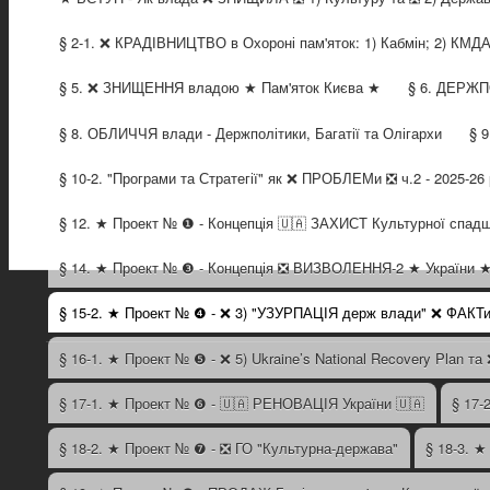
§ 2-1. ❌ КРАДІВНИЦТВО в Охороні пам'яток: 1) Кабмін; 2) КМД
§ 5. ❌ ЗНИЩЕННЯ владою ★ Пам'яток Києва ★
§ 6. ДЕРЖП
§ 8. ОБЛИЧЧЯ влади - Держполітики, Багатії та Олігархи
§ 
§ 10-2. "Програми та Стратегії" як ❌ ПРОБЛЕМи ❎ ч.2 - 2025-26 
§ 12. ★ Проект № ❶ - Концепція 🇺🇦 ЗАХИСТ Культурної спадщ
§ 14. ★ Проект № ❸ - Концепція ❎ ВИЗВОЛЕННЯ-2 ★ України 
§ 15-2. ★ Проект № ❹ - ❌ 3) "УЗУРПАЦІЯ держ влади" ❌ ФАКТ
§ 16-1. ★ Проект № ❺ - ❌ 5) Ukraine’s National Recovery Plan та
§ 17-1. ★ Проект № ❻ - 🇺🇦 РЕНОВАЦІЯ України 🇺🇦
§ 17-
§ 18-2. ★ Проект № ❼ - ❎ ГО "Культурна-держава"
§ 18-3. 