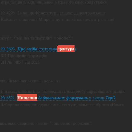
Централізація влади, нищення місцевого самоврядування
- № 4298 Зміни до Конституції (відкат децентралізації)
- Кабмін - знищення Мінрегіону та політики децентралізації
ензура, медійна та партійна монополії
цензура
- № 2693
Про медіа
(тотальна
)
- ЗП Про дезинформацію
- ЗП № 14057 від 2025
Поліцейсько-репресивна держава
- Бюджет, кількість та "керованість владою" репресивних органів
Нищення
- № 6521
добровольчих формувань
у складі
ТерО
- Заборона володіння для самозахисту цивільним зброєю (Наказ)
Нищення складових частин "соціальної держави":