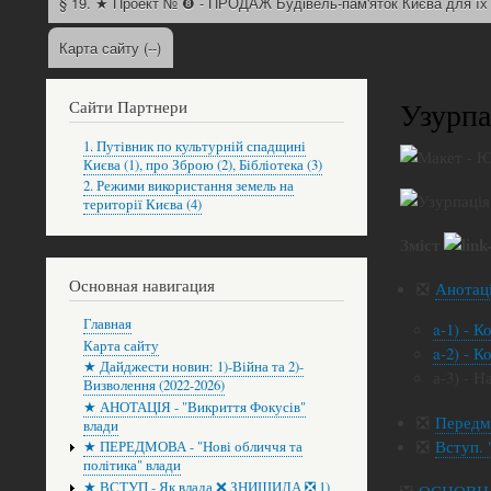
§ 19. ★ Проект № ❽ - ПРОДАЖ Будівель-пам'яток Києва для ї
Карта сайту (--)
Узурпа
Сайти Партнери
1. Путівник по культурній спадщині
Києва (1), про Зброю (2), Бібліотека (3)
2. Режими використання земель на
території Києва (4)
Зміст
Основная навигация
❎
Анотац
Главная
a-1) - 
Карта сайту
a-2) - 
★ Дайджести новин: 1)-Війна та 2)-
а-3) - Н
Визволення (2022-2026)
★ АНОТАЦІЯ - "Викриття Фокусів"
❎
Передм
влади
❎
Вступ. 
★ ПЕРЕДМОВА - "Нові обличчя та
політика" влади
★ ВСТУП - Як влада ❌ ЗНИЩИЛА ❎ 1)
❎
ОСНОВНА 