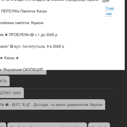
ции
Глав
❎ ПЕРЕЛІКи Пам'яток Києва
ная
облема пам'яток України
ї" як ❌ ПРОБЛЕМи ❎ ч.1 до 2025 р
разок" ❎ вул. Інститутська, 9 в 2026 р
 ★ Києва ★
им "Внутрішня ОКУПАЦІЯ"
АКТи
НИЦТВО" 2025
 № ❼ - ❎ ГС "К-Д" - Дослідж. та аналіз держполітик України