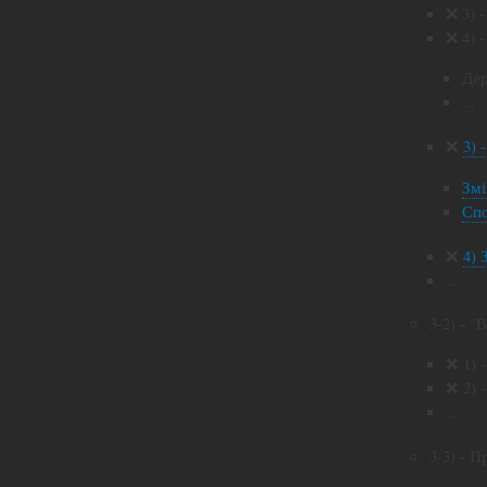
❌ 3) 
❌ 4) 
Дер
...
❌
3) 
Змі
Спо
❌
4) 
...
3-2) - 
❌ 1) 
❌ 2) 
...
3-3) - П