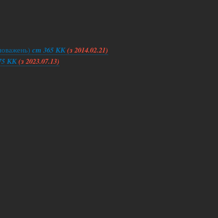
новажень)
ст 365 КК
(з 2014.02.21)
75 КК
(з 2023.07.13)