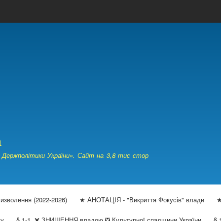
а
Держполітики України». Сайт на 3,8 тис стор
Визволення (2022-2026)
★ АНОТАЦІЯ - "Викриття Фокусів" влади
★
ву
§ 1-1. ❌ ЗНИЩЕННЯ владою ❎ Культурної спадщини України
§ 