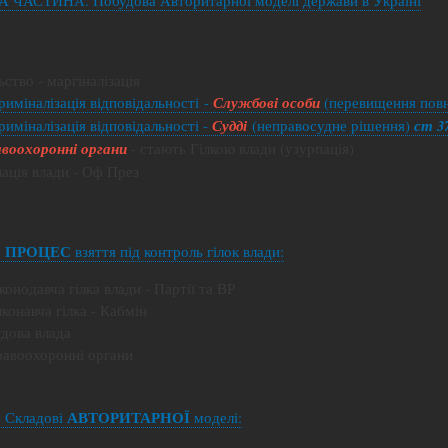
ьство - маргіналізація
криміналізація відповідальності -
Службові особи
(перевищення пов
криміналізація відповідальності -
Судді
(неправосудне рішення)
ст 3
воохоронні органи
- стають Гілкою влади (узурпація)
пація влади - Оф През
ПРОЦЕС
-
взяття під контроль гілок влади:
аконодавча гілка влади - Партії та ВР
иконавча гілка - Кабмін
удова влада
Правоохоронні органи
АВТОРИТАРНОЇ
- Складові
моделі: