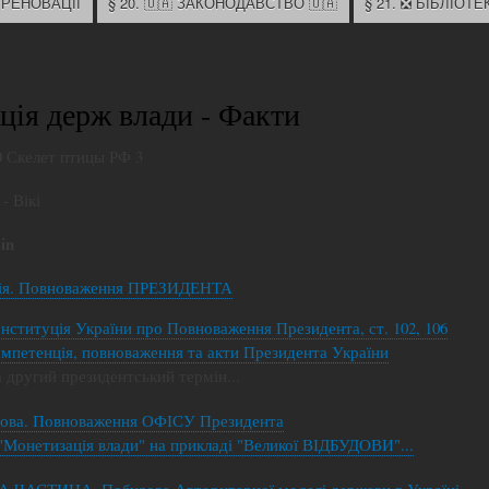
х РЕНОВАЦІЇ
§ 20. 🇺🇦 ЗАКОНОДАВСТВО 🇺🇦
§ 21. ❎ БІБЛІОТЕ
ція держ влади - Факти
ія. Повноваження ПРЕЗИДЕНТА
Конституція України про Повноваження Президента, ст. 102, 106
Компетенція, повноваження та акти Президента України
а другий президентський термін...
ова. Повноваження ОФІСУ Президента
"Монетизація влади" на прикладі "Великої ВІДБУДОВИ"...
ЧАСТИНА. Побудова Авторитарної моделі держави в Україні