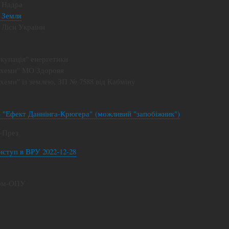
- Надра
- Земля
- Ліси України
Окупація" енергетики
"Схеми" МО Здоровя
"Схеми" із землею, ЗП № 7588 від Кабміну
- "Ефект Даннінга-Крюгера" (можливий "запобіжник")
е-През
Виступ в ВРУ 2022-12-28
Єрм-ОПУ