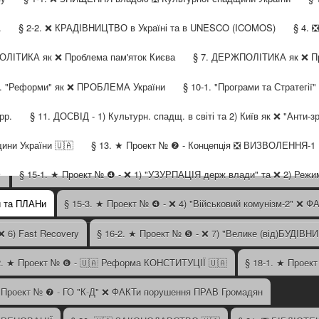
А
§ 2-2. ❌ КРАДІВНИЦТВО в Україні та в UNESCO (ICOMOS)
§ 4. 
ОЛІТИКА як ❌ Проблема пам'яток Києва
§ 7. ДЕРЖПОЛІТИКА як ❌ Пр
9. "Реформи" як ❌ ПРОБЛЕМА України
§ 10-1. "Програми та Стратегі
рр.
§ 11. ДОСВІД - 1) Культурн. спадщ. в світі та 2) Київ як ❌ "Анти-з
ини України 🇺🇦
§ 13. ★ Проект № ❷ - Концепція ❎ ВИЗВОЛЕННЯ-1
★
§ 15-1. ★ Проект № ❹ - ❌ 1) "УЗУРПАЦІЯ держ влади" та ❌ 2) Реж
и та ПЛАНи
§ 15-3. ★ Проект № ❹ - ❌ 4) "Військовий комунізм-2" ❌ Ф
 ❌ 6) Fast Recovery
§ 16-2. ★ Проект № ❺ - ❌ 7) "Велике (від)БУДІВ
2. ★ Проект № ❻ - 🇺🇦 Реформа КОНСТИТУЦІЇ 🇺🇦
§ 18-1. ★ Проект
★ Проект № ❼ - ГО "К-Д" ❌ ФАКТи порушення ПРАВ Громадян