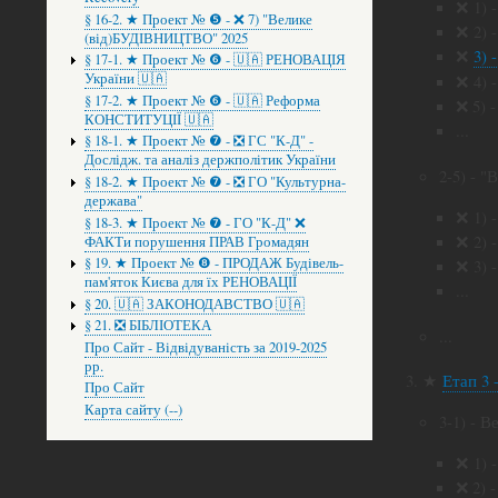
❌ 1) 
§ 16-2. ★ Проект № ❺ - ❌ 7) "Велике
❌ 2) -
(від)БУДІВНИЦТВО" 2025
❌
3) 
§ 17-1. ★ Проект № ❻ - 🇺🇦 РЕНОВАЦІЯ
України 🇺🇦
❌ 4) 
§ 17-2. ★ Проект № ❻ - 🇺🇦 Реформа
❌ 5) -
КОНСТИТУЦІЇ 🇺🇦
...
§ 18-1. ★ Проект № ❼ - ❎ ГС "К-Д" -
Дослідж. та аналіз держполітик України
2-5) - "
§ 18-2. ★ Проект № ❼ - ❎ ГО "Культурна-
держава"
❌ 1) 
§ 18-3. ★ Проект № ❼ - ГО "К-Д" ❌
❌ 2) 
ФАКТи порушення ПРАВ Громадян
§ 19. ★ Проект № ❽ - ПРОДАЖ Будівель-
❌ 3) 
пам'яток Києва для їх РЕНОВАЦІЇ
...
§ 20. 🇺🇦 ЗАКОНОДАВСТВО 🇺🇦
§ 21. ❎ БІБЛІОТЕКА
...
Про Сайт - Відвідуваність за 2019-2025
рр.
★
Етап 3 
Про Сайт
Карта сайту (--)
3-1) - 
❌ 1) 
❌ 2) 