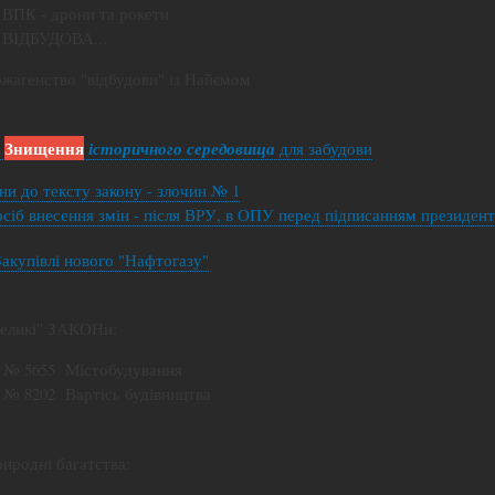
- ВПК - дрони та рокети
- ВІДБУДОВА...
жагенство "відбудови" із Найємом
Знищення
-
історичного середовища
для забудови
ни до тексту закону - злочин № 1
сіб внесення змін - після ВРУ, в ОПУ перед підписанням президент
Закупівлі нового "Нафтогазу"
"Великі" ЗАКОНи:
- № 5655 Містобудування
- № 8202 Вартісь будівництва
риродні багатства: