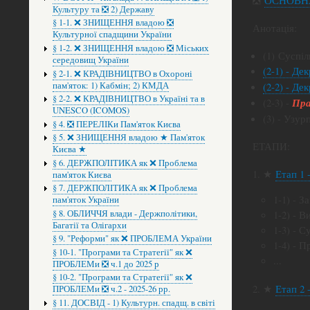
Культуру та ❎ 2) Державу
§ 1-1. ❌ ЗНИЩЕННЯ владою ❎
Анотація:
Культурної спадщини України
§ 1-2. ❌ ЗНИЩЕННЯ владою ❎ Міських
(1) Суспіл
середовищ України
(2-1) - Де
§ 2-1. ❌ КРАДІВНИЦТВО в Охороні
пам'яток: 1) Кабмін; 2) КМДА
(2-2) - Де
§ 2-2. ❌ КРАДІВНИЦТВО в Україні та в
(2-3) -
Пра
UNESCO (ICOMOS)
(3) - Узур
§ 4. ❎ ПЕРЕЛІКи Пам'яток Києва
§ 5. ❌ ЗНИЩЕННЯ владою ★ Пам'яток
ЕТАПИ:
Києва ★
§ 6. ДЕРЖПОЛІТИКА як ❌ Проблема
★
Етап 1 
пам'яток Києва
§ 7. ДЕРЖПОЛІТИКА як ❌ Проблема
1-1) - З
пам'яток України
§ 8. ОБЛИЧЧЯ влади - Держполітики,
1-2) - В
Багатії та Олігархи
1-3) - С
§ 9. "Реформи" як ❌ ПРОБЛЕМА України
1-4) - 
§ 10-1. "Програми та Стратегії" як ❌
...
ПРОБЛЕМи ❎ ч.1 до 2025 р
§ 10-2. "Програми та Стратегії" як ❌
★
Етап 2 
ПРОБЛЕМи ❎ ч.2 - 2025-26 рр.
§ 11. ДОСВІД - 1) Культурн. спадщ. в світі