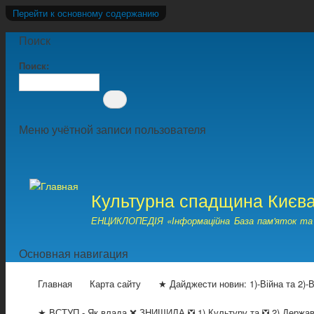
Перейти к основному содержанию
Поиск
Поиск
Меню учётной записи пользователя
Культурна спадщина Києв
ЕНЦИКЛОПЕДІЯ «Інформаційна База пам'яток та 
Основная навигация
Главная
Карта сайту
★ Дайджести новин: 1)-Війна та 2)-
★ ВСТУП - Як влада ❌ ЗНИЩИЛА ❎ 1) Культуру та ❎ 2) Держа