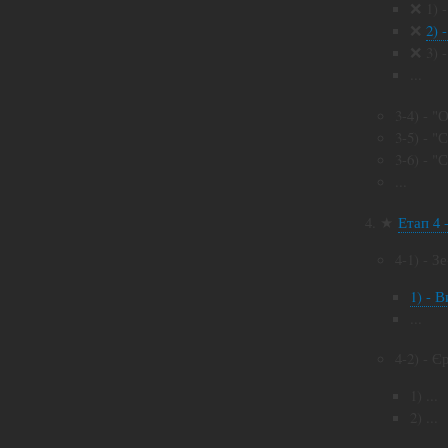
❌ 1) 
❌
2) 
❌ 3) 
...
3-4) - "
3-5) - 
3-6) - 
...
★
Етап 4 
4-1) - З
1) - 
...
4-2) - 
1) ...
2) ...