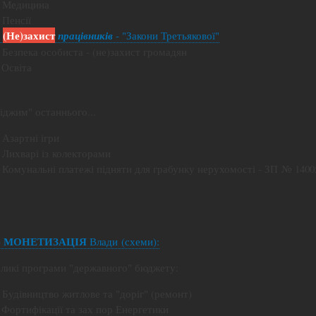
- Медицина
 Пенсії
(Не)захист
-
працівників
- "Закони Третьякової"
- Безпека особиста - (не)захист громадян
 Освіта
Віджим" останнього...
- Азартні ігри
- Лихварі із колекторами
- Комунальні платежі підняти для грабунку нерухомості - ЗП № 14005
МОНЕТИЗАЦІЯ
-
Влади (схеми):
Великі програми "державного" бюджету:
- Будівництво житлове та "доріг" (ремонт)
- Фортифікації та зах пор Енергетики