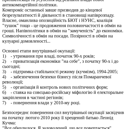
антикомпартійної політики.
Компроміс останньої завше призводив до кінцевої
безрезультатності й діяльності в становищі напіврозпаду.
Власне, оманлива опозиційність БЮТ і НУНС, коаліція
"тушок" тощо - це продовження половинчастості в обмін на
гроші. Напівполітики в обмін на "замученість" до економіки.
Символічності в обмін на посади. Позірності в обмін на
кулуарні домовленості...
Основні етапи внутрішньої окупації:
1) - утримання при владі, початок 90-х років;
2) - приватизація економіки "на себе", з початку 90-х і до
сьогодні;
3) - підтримка стабільності режиму (кучмізм), 1994-2005;
4) - забезпечення безпеки бізнесу після Помаранчевої
революції;
5) - організація й контроль нових політичних форм;
6) - ставка на совєцько-російську міфологію й електоральне
закріплення в частині регіонів;
7) - повернення влади у 2010-му році.
Безпосереднє повернення сил внутрішньої окупації засвідчив
на початку лютого 2010 року її хрещений батько Леонід
Кучма:
"Все обнулилося. Я задоволений, що все повертається".