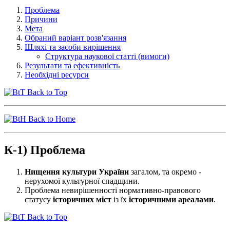
Проблема
Причини
Мета
Обраний варіант розв'язання
Шляхі та засоби вирішення
Структура наукової статті (вимоги)
Результати та ефективність
Необхідні ресурси
Back to Top
Back to Home
К-1) Проблема
Нищення культури України
загалом, та окремо -
нерухомої культурної спадщини.
Проблема невирішенності нормативно-правового
статусу
історичних міст
із їх
історичними ареалами
.
Back to Top