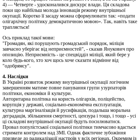
4) — Четверте - удосконалився дискурс влади. Ця складова
поки що найбільш молода інновація режиму внутрішньої
окупації. Коротко її засаду можна сформулювати так: «подати
олігархічну політику демократичною мовою». Так, навіть таке
трапляється!
Ось приклад такої мови:
"Громадян, які порушують громадський порядок, міліція
завчасно уберігає від неприємностей", - сказав Янукович про
опозицію. Неприємність - це спецвідділ міліції, який бере у
коло будь-кого, хто хоч щось хоче сказати відмінне від
"одобрямсу".
4. Наслідки
В Україні розвиток режиму внутрішньої окупації логічним
завершенням матиме повне панування групи узурпаторів
політики, економіки й культури.
Авторитарна політика на користь олігархів, поліцейство,
корупція у державі, соціально-економічна експлуатація,
культурна маргіналізація й русифікація, подальша моральна
деградація, збільшення смертності, цензура і тощо, і тощо - усі
ці складові внутрішньої окупації будуть посилюватися.
Провал популістської соціальної політики тимчасово вдасться
стримати контролем над ЗМІ. Однак фактичне зубожіння
призведе до радикалізації настроїв у всіх регіонах. Окремим із