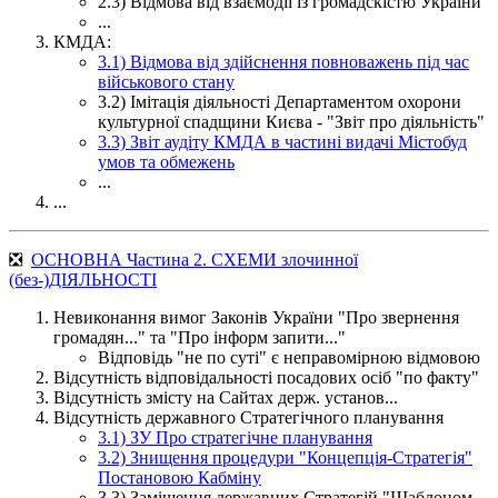
2.3) Відмова від взаємодії із громадскістю України
...
КМДА:
3.1) Відмова від здійснення повноважень під час
військового стану
3.2) Імітація діяльності Департаментом охорони
культурної спадщини Києва - "Звіт про діяльність"
3.3) Звіт аудіту КМДА в частині видачі Містобуд
умов та обмежень
...
...
❎
ОСНОВНА Частина 2. СХЕМИ злочинної
(без-)ДІЯЛЬНОСТІ
Невиконання вимог Законів України "Про звернення
громадян..." та "Про інформ запити..."
Відповідь "не по суті" є неправомірною відмовою
Відсутність відповідальності посадових осіб "по факту"
Відсутність змісту на Сайтах держ. установ...
Відсутність державного Стратегічного планування
3.1) ЗУ Про стратегічне планування
3.2) Знищення процедури "Концепція-Стратегія"
Постановою Кабміну
3.3) Заміщення державних Стратегій "Шаблоном