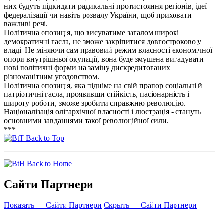
них будуть підкидати радикальні протистояння регіонів, ідеї
федералізації чи навіть розвалу України, щоб приховати
важливі речі.
Політична опозиція, що висуватиме загалом широкі
демократичні гасла, не зможе закріпитися довгостроково у
владі. Не міняючи сам правовий режим власності економічної
опори внутрішньої окупації, вона буде змушена вигадувати
нові політичні форми на заміну дискредитованих
різноманітним угодовством.
Політична опозиція, яка підніме на свій прапор соціальні й
патріотичні гасла, проявивши стійкість, пасіонарність і
широту роботи, зможе зробити справжню революцію.
Націоналізація олігархічної власності і люстрація - стануть
основними завданнями такої революційної сили.
***
Back to Top
Back to Home
Сайти Партнери
Показать — Сайти Партнери
Скрыть — Сайти Партнери