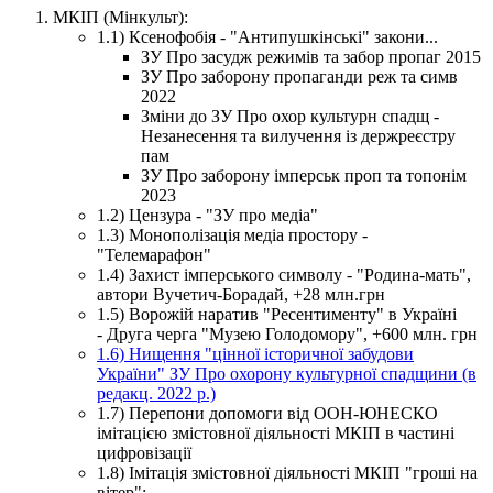
МКІП (Мінкульт):
1.1) Ксенофобія - "Антипушкінські" закони...
ЗУ Про засудж режимів та забор пропаг 2015
ЗУ Про заборону пропаганди реж та симв
2022
Зміни до ЗУ Про охор культурн спадщ -
Незанесення та вилучення із держреєстру
пам
ЗУ Про заборону імперськ проп та топонім
2023
1.2) Цензура - "ЗУ про медіа"
1.3) Монополізація медіа простору -
"Телемарафон"
1.4) Захист імперського символу - "Родина-мать",
автори Вучетич-Борадай, +28 млн.грн
1.5) Ворожій наратив "Ресентименту" в Україні
- Друга черга "Музею Голодомору", +600 млн. грн
1.6) Нищення "цінної історичної забудови
України" ЗУ Про охорону культурної спадщини (в
редакц. 2022 р.)
1.7) Перепони допомоги від ООН-ЮНЕСКО
імітацією змістовної діяльності МКІП в частині
цифровізації
1.8) Імітація змістовної діяльності МКІП "гроші на
вітер":