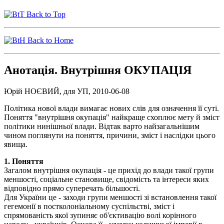
Back to Top
Back to Home
Анотація. Внутрішня ОКУПАЦІЯ
Юрій НОЄВИЙ, для УП, 2010-06-08
Політика нової влади вимагає нових слів для означення її суті.
Поняття "внутрішня окупація" найкраще схоплює мету й зміст
політики нинішньої влади. Відтак варто найзагальнішим
чином поглянути на поняття, причини, зміст і наслідки цього
явища.
1. Поняття
Загалом внутрішня окупація - це прихід до влади такої групи
меншості, соціальне становище, свідомість та інтереси яких
відповідно прямо суперечать більшості.
Для України це - заходи групи меншості зі встановлення такої
гегемонії в постколоніальному суспільстві, зміст і
спрямованість якої зупиняє об'єктивацію волі корінного