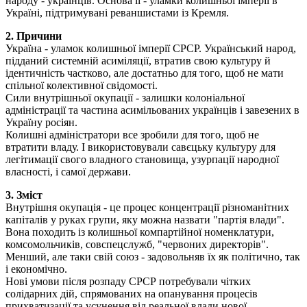
народу - українців. Основа її - уламки колишньої імперії в
Україні, підтримувані реваншистами із Кремля.
2. Причини
Україна - уламок колишньої імперії СРСР. Український народ,
підданий системній асиміляції, втратив свою культуру й
ідентичність частково, але достатньо для того, щоб не мати
спільної колективної свідомості.
Сили внутрішньої окупації - залишки колоніальної
адміністрації та частина асимільованих українців і завезених в
Україну росіян.
Колишні адміністратори все зробили для того, щоб не
втратити владу. І використовували савєцьку культуру для
легітимації свого владного становища, узурпації народної
власності, і самої держави.
3. Зміст
Внутрішня окупація - це процес концентрації різноманітних
капіталів у руках групи, яку можна назвати "партія влади".
Вона походить із колишньої компартійної номенклатури,
комсомольчиків, совспецслужб, "червоних директорів".
Менший, але таки свій союз - задовольняв їх як політично, так
і економічно.
Нові умови після розпаду СРСР потребували чітких
солідарних дій, спрямованих на опанування процесів
прихватизації та усунення від реальної влади нової