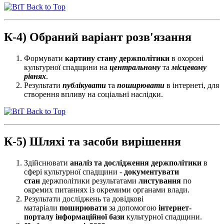
Back to Top
К-4) Обраний варіант розв'язання
Формувати
картину стану держполітики
в охороні
культурної спадщини на
центральному
та
місцевому
рівнях
.
Результати
публікувати
та
поширювати
в інтернеті, для
створення впливу на соціальні наслідки.
Back to Top
К-5) Шляхі та засоби вирішення
Здійснювати
аналіз та дослідження держполітики
в
сфері культурної спадщини -
документувати
стан
держполітики результатами
листування
по
окремих питаннях із окремими органами влади.
Результати досліджень та довідкові
матаріали
поширювати
за допомогою
інтернет-
порталу
інформаційної бази
культурної спадщини.