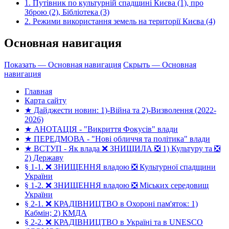
1. Путівник по культурній спадщині Києва (1), про
Зброю (2), Бібліотека (3)
2. Режими використання земель на території Києва (4)
Основная навигация
Показать — Основная навигация
Скрыть — Основная
навигация
Главная
Карта сайту
★ Дайджести новин: 1)-Війна та 2)-Визволення (2022-
2026)
★ АНОТАЦІЯ - "Викриття Фокусів" влади
★ ПЕРЕДМОВА - "Нові обличчя та політика" влади
★ ВСТУП - Як влада ❌ ЗНИЩИЛА ❎ 1) Культуру та ❎
2) Державу
§ 1-1. ❌ ЗНИЩЕННЯ владою ❎ Культурної спадщини
України
§ 1-2. ❌ ЗНИЩЕННЯ владою ❎ Міських середовищ
України
§ 2-1. ❌ КРАДІВНИЦТВО в Охороні пам'яток: 1)
Кабмін; 2) КМДА
§ 2-2. ❌ КРАДІВНИЦТВО в Україні та в UNESCO