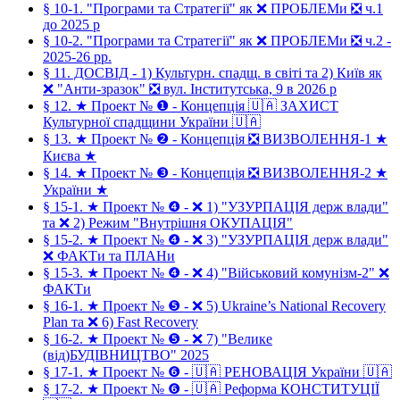
§ 10-1. "Програми та Стратегії" як ❌ ПРОБЛЕМи ❎ ч.1
до 2025 р
§ 10-2. "Програми та Стратегії" як ❌ ПРОБЛЕМи ❎ ч.2 -
2025-26 рр.
§ 11. ДОСВІД - 1) Культурн. спадщ. в світі та 2) Київ як
❌ "Анти-зразок" ❎ вул. Інститутська, 9 в 2026 р
§ 12. ★ Проект № ❶ - Концепція 🇺🇦 ЗАХИСТ
Культурної спадщини України 🇺🇦
§ 13. ★ Проект № ❷ - Концепція ❎ ВИЗВОЛЕННЯ-1 ★
Києва ★
§ 14. ★ Проект № ❸ - Концепція ❎ ВИЗВОЛЕННЯ-2 ★
України ★
§ 15-1. ★ Проект № ❹ - ❌ 1) "УЗУРПАЦІЯ держ влади"
та ❌ 2) Режим "Внутрішня ОКУПАЦІЯ"
§ 15-2. ★ Проект № ❹ - ❌ 3) "УЗУРПАЦІЯ держ влади"
❌ ФАКТи та ПЛАНи
§ 15-3. ★ Проект № ❹ - ❌ 4) "Військовий комунізм-2" ❌
ФАКТи
§ 16-1. ★ Проект № ❺ - ❌ 5) Ukraine’s National Recovery
Plan та ❌ 6) Fast Recovery
§ 16-2. ★ Проект № ❺ - ❌ 7) "Велике
(від)БУДІВНИЦТВО" 2025
§ 17-1. ★ Проект № ❻ - 🇺🇦 РЕНОВАЦІЯ України 🇺🇦
§ 17-2. ★ Проект № ❻ - 🇺🇦 Реформа КОНСТИТУЦІЇ