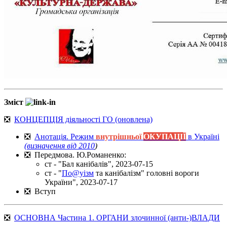
Зміст
❎
КОНЦЕПЦІЯ діяльності ГО (оновлена)
❎
Анотація. Режим
внутрішньої
ОКУПАЦІЇ
в Україні
(визначення від 2010
)
❎ Передмова. Ю.Романенко:
ст - "Бал канібалів", 2023-07-15
ст - "
По@уізм
та канібалізм" головні вороги
України", 2023-07-17
❎ Вступ
❎
ОСНОВНА Частина 1. ОРГАНИ злочинної (анти-)ВЛАДИ