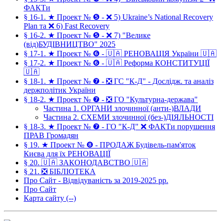
ФАКТи
§ 16-1. ★ Проект № ❺ - ❌ 5) Ukraine’s National Recovery
Plan та ❌ 6) Fast Recovery
§ 16-2. ★ Проект № ❺ - ❌ 7) "Велике
(від)БУДІВНИЦТВО" 2025
§ 17-1. ★ Проект № ❻ - 🇺🇦 РЕНОВАЦІЯ України 🇺🇦
§ 17-2. ★ Проект № ❻ - 🇺🇦 Реформа КОНСТИТУЦІЇ
🇺🇦
§ 18-1. ★ Проект № ❼ - ❎ ГС "К-Д" - Дослідж. та аналіз
держполітик України
§ 18-2. ★ Проект № ❼ - ❎ ГО "Культурна-держава"
Частина 1. ОРГАНИ злочинної (анти-)ВЛАДИ
Частина 2. СХЕМИ злочинної (без-)ДІЯЛЬНОСТІ
§ 18-3. ★ Проект № ❼ - ГО "К-Д" ❌ ФАКТи порушення
ПРАВ Громадян
§ 19. ★ Проект № ❽ - ПРОДАЖ Будівель-пам'яток
Києва для їх РЕНОВАЦІЇ
§ 20. 🇺🇦 ЗАКОНОДАВСТВО 🇺🇦
§ 21. ❎ БІБЛІОТЕКА
Про Сайт - Відвідуваність за 2019-2025 рр.
Про Сайт
Карта сайту (--)