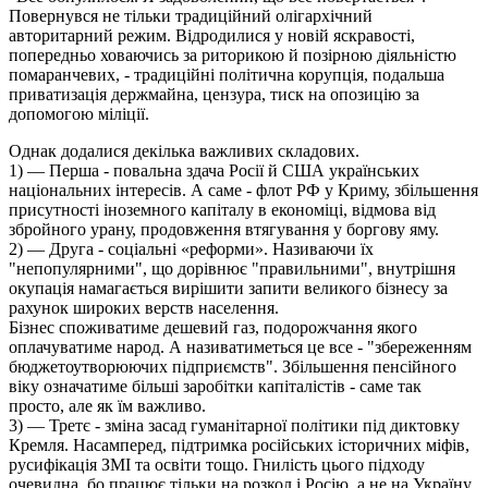
Повернувся не тільки традиційний олігархічний
авторитарний режим. Відродилися у новій яскравості,
попередньо ховаючись за риторикою й позірною діяльністю
помаранчевих, - традиційні політична корупція, подальша
приватизація держмайна, цензура, тиск на опозицію за
допомогою міліції.
Однак додалися декілька важливих складових.
1) — Перша - повальна здача Росії й США українських
національних інтересів. А саме - флот РФ у Криму, збільшення
присутності іноземного капіталу в економіці, відмова від
збройного урану, продовження втягування у боргову яму.
2) — Друга - соціальні «реформи». Називаючи їх
"непопулярними", що дорівнює "правильними", внутрішня
окупація намагається вирішити запити великого бізнесу за
рахунок широких верств населення.
Бізнес споживатиме дешевий газ, подорожчання якого
оплачуватиме народ. А називатиметься це все - "збереженням
бюджетоутворюючих підприємств". Збільшення пенсійного
віку означатиме більші заробітки капіталістів - саме так
просто, але як їм важливо.
3) — Третє - зміна засад гуманітарної політики під диктовку
Кремля. Насамперед, підтримка російських історичних міфів,
русифікація ЗМІ та освіти тощо. Гнилість цього підходу
очевидна, бо працює тільки на розкол і Росію, а не на Україну.