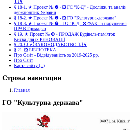
🇺🇦
§ 18-1. ★ Проект № ❼ - ❎ ГС "К-Д" - Дослідж. та аналіз
держполітик України
§ 18-2. ★ Проект № ❼ - ❎ ГО "Культурна-держава"
§ 18-3. ★ Проект № ❼ - ГО "К-Д" ❌ ФАКТи порушення
ПРАВ Громадян
§ 19. ★ Проект № ❽ - ПРОДАЖ Будівель-пам'яток
Києва для їх РЕНОВАЦІЇ
§ 20. 🇺🇦 ЗАКОНОДАВСТВО 🇺🇦
§ 21. ❎ БІБЛІОТЕКА
Про Сайт - Відвідуваність за 2019-2025 рр.
Про Сайт
Карта сайту (--)
Строка навигации
Главная
ГО "Культурна-держава"