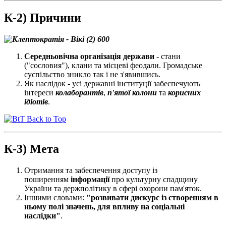
К-2) Причини
Середньовічна організація держави
- стани
("сословия"), клани та місцеві феодали. Громадське
суспільство зникло так і не з'явившись.
Як наслідок - усі державні інституції забеспечують
інтереси
колаборантів
,
п'ятої колони
та
корисних
ідіотів
.
Back to Top
К-3) Мета
Отримання та забеспечення доступу із
поширенням
інформації
про культурну спадщину
України та держполітику в сфері охорони пам'яток.
Іншими словами:
"розвивати
дискурс
із створенням в
ньому
полі значень
, для впливу на
соціальні
наслідки
"
.