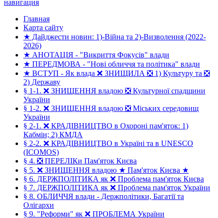
навигация
Главная
Карта сайту
★ Дайджести новин: 1)-Війна та 2)-Визволення (2022-
2026)
★ АНОТАЦІЯ - "Викриття Фокусів" влади
★ ПЕРЕДМОВА - "Нові обличчя та політика" влади
★ ВСТУП - Як влада ❌ ЗНИЩИЛА ❎ 1) Культуру та ❎
2) Державу
§ 1-1. ❌ ЗНИЩЕННЯ владою ❎ Культурної спадщини
України
§ 1-2. ❌ ЗНИЩЕННЯ владою ❎ Міських середовищ
України
§ 2-1. ❌ КРАДІВНИЦТВО в Охороні пам'яток: 1)
Кабмін; 2) КМДА
§ 2-2. ❌ КРАДІВНИЦТВО в Україні та в UNESCO
(ICOMOS)
§ 4. ❎ ПЕРЕЛІКи Пам'яток Києва
§ 5. ❌ ЗНИЩЕННЯ владою ★ Пам'яток Києва ★
§ 6. ДЕРЖПОЛІТИКА як ❌ Проблема пам'яток Києва
§ 7. ДЕРЖПОЛІТИКА як ❌ Проблема пам'яток України
§ 8. ОБЛИЧЧЯ влади - Держполітики, Багатії та
Олігархи
§ 9. "Реформи" як ❌ ПРОБЛЕМА України