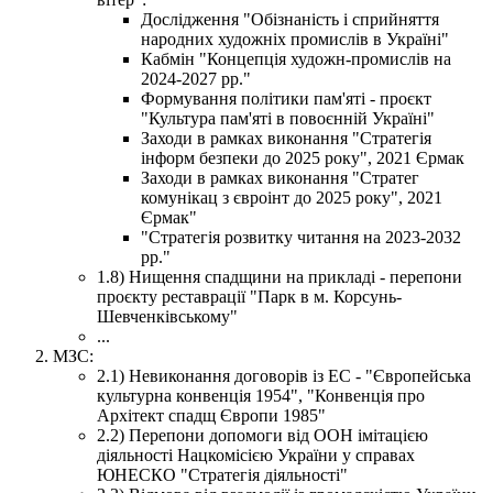
Дослідження "Обізнаність і сприйняття
народних художніх промислів в Україні"
Кабмін "Концепція художн-промислів на
2024-2027 рр."
Формування політики пам'яті - проєкт
"Культура пам'яті в повоєнній Україні"
Заходи в рамках виконання "Стратегія
інформ безпеки до 2025 року", 2021 Єрмак
Заходи в рамках виконання "Стратег
комунікац з євроінт до 2025 року", 2021
Єрмак"
"Стратегія розвитку читання на 2023-2032
рр."
1.8) Нищення спадщини на прикладі - перепони
проєкту реставрації "Парк в м. Корсунь-
Шевченківському"
...
МЗС:
2.1) Невиконання договорів із ЕС - "Європейська
культурна конвенція 1954", "Конвенція про
Архітект спадщ Європи 1985"
2.2) Перепони допомоги від ООН імітацією
діяльності Нацкомісією України у справах
ЮНЕСКО "Стратегія діяльності"