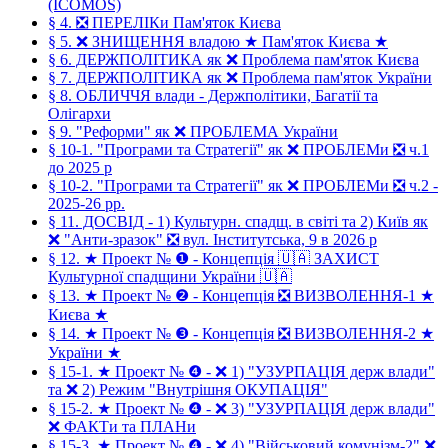
(ICOMOS)
§ 4. ❎ ПЕРЕЛІКи Пам'яток Києва
§ 5. ❌ ЗНИЩЕННЯ владою ★ Пам'яток Києва ★
§ 6. ДЕРЖПОЛІТИКА як ❌ Проблема пам'яток Києва
§ 7. ДЕРЖПОЛІТИКА як ❌ Проблема пам'яток України
§ 8. ОБЛИЧЧЯ влади - Держполітики, Багатії та
Олігархи
§ 9. "Реформи" як ❌ ПРОБЛЕМА України
§ 10-1. "Програми та Стратегії" як ❌ ПРОБЛЕМи ❎ ч.1
до 2025 р
§ 10-2. "Програми та Стратегії" як ❌ ПРОБЛЕМи ❎ ч.2 -
2025-26 рр.
§ 11. ДОСВІД - 1) Культурн. спадщ. в світі та 2) Київ як
❌ "Анти-зразок" ❎ вул. Інститутська, 9 в 2026 р
§ 12. ★ Проект № ❶ - Концепція 🇺🇦 ЗАХИСТ
Культурної спадщини України 🇺🇦
§ 13. ★ Проект № ❷ - Концепція ❎ ВИЗВОЛЕННЯ-1 ★
Києва ★
§ 14. ★ Проект № ❸ - Концепція ❎ ВИЗВОЛЕННЯ-2 ★
України ★
§ 15-1. ★ Проект № ❹ - ❌ 1) "УЗУРПАЦІЯ держ влади"
та ❌ 2) Режим "Внутрішня ОКУПАЦІЯ"
§ 15-2. ★ Проект № ❹ - ❌ 3) "УЗУРПАЦІЯ держ влади"
❌ ФАКТи та ПЛАНи
§ 15-3. ★ Проект № ❹ - ❌ 4) "Військовий комунізм-2" ❌