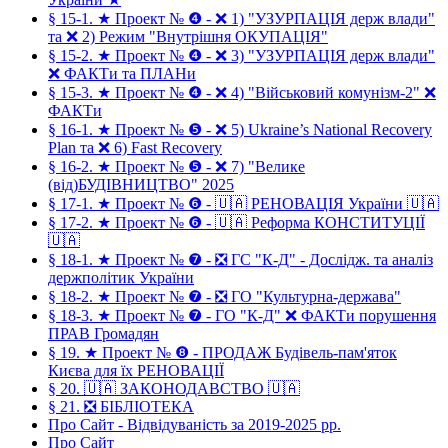
§ 15-1. ★ Проект № ❹ - ❌ 1) "УЗУРПАЦІЯ держ влади"
та ❌ 2) Режим "Внутрішня ОКУПАЦІЯ"
§ 15-2. ★ Проект № ❹ - ❌ 3) "УЗУРПАЦІЯ держ влади"
❌ ФАКТи та ПЛАНи
§ 15-3. ★ Проект № ❹ - ❌ 4) "Військовий комунізм-2" ❌
ФАКТи
§ 16-1. ★ Проект № ❺ - ❌ 5) Ukraine’s National Recovery
Plan та ❌ 6) Fast Recovery
§ 16-2. ★ Проект № ❺ - ❌ 7) "Велике
(від)БУДІВНИЦТВО" 2025
§ 17-1. ★ Проект № ❻ - 🇺🇦 РЕНОВАЦІЯ України 🇺🇦
§ 17-2. ★ Проект № ❻ - 🇺🇦 Реформа КОНСТИТУЦІЇ
🇺🇦
§ 18-1. ★ Проект № ❼ - ❎ ГС "К-Д" - Дослідж. та аналіз
держполітик України
§ 18-2. ★ Проект № ❼ - ❎ ГО "Культурна-держава"
§ 18-3. ★ Проект № ❼ - ГО "К-Д" ❌ ФАКТи порушення
ПРАВ Громадян
§ 19. ★ Проект № ❽ - ПРОДАЖ Будівель-пам'яток
Києва для їх РЕНОВАЦІЇ
§ 20. 🇺🇦 ЗАКОНОДАВСТВО 🇺🇦
§ 21. ❎ БІБЛІОТЕКА
Про Сайт - Відвідуваність за 2019-2025 рр.
Про Сайт