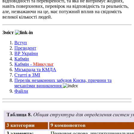
відповідності та перевіреності, та яка не витримує жодних,
навіть поверхневих, перевірок на відповідність та реальність,
але, незважаючи на це, має потужний вплив на свідомість
великої кількості людей.
Зміст
Вступ
Президент
ВР України
Кабмін
Кабмін -
Мінкульт
Мі
ськрада та КМДА
Статті в ЗМІ
Перелік незаконних забудов Києва, причини та
механізми виникнення
Файли