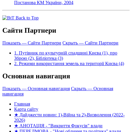
Постанова КМ України, 2004
Back to Top
Сайти Партнери
Показать — Сайти Партнери
Скрыть — Сайти Партнери
1. Путівник по культурній спадщині Києва (1), про
Зброю (2), Бібліотека (3)
2. Режими використання земель на території Києва (4)
Основная навигация
Показать — Основная навигация
Скрыть — Основная
навигация
Главная
Карта сайту
★ Дайджести новин: 1)-Війна та 2)-Визволення (2022-
2026)
★ АНОТАЦІЯ - "Викриття Фокусів" влади
★ ПЕРЕДМОВА - "Нові обличчя та політика" влади