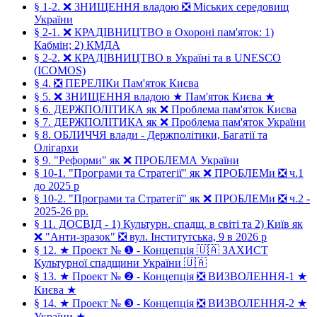
§ 1-2. ❌ ЗНИЩЕННЯ владою ❎ Міських середовищ
України
§ 2-1. ❌ КРАДІВНИЦТВО в Охороні пам'яток: 1)
Кабмін; 2) КМДА
§ 2-2. ❌ КРАДІВНИЦТВО в Україні та в UNESCO
(ICOMOS)
§ 4. ❎ ПЕРЕЛІКи Пам'яток Києва
§ 5. ❌ ЗНИЩЕННЯ владою ★ Пам'яток Києва ★
§ 6. ДЕРЖПОЛІТИКА як ❌ Проблема пам'яток Києва
§ 7. ДЕРЖПОЛІТИКА як ❌ Проблема пам'яток України
§ 8. ОБЛИЧЧЯ влади - Держполітики, Багатії та
Олігархи
§ 9. "Реформи" як ❌ ПРОБЛЕМА України
§ 10-1. "Програми та Стратегії" як ❌ ПРОБЛЕМи ❎ ч.1
до 2025 р
§ 10-2. "Програми та Стратегії" як ❌ ПРОБЛЕМи ❎ ч.2 -
2025-26 рр.
§ 11. ДОСВІД - 1) Культурн. спадщ. в світі та 2) Київ як
❌ "Анти-зразок" ❎ вул. Інститутська, 9 в 2026 р
§ 12. ★ Проект № ❶ - Концепція 🇺🇦 ЗАХИСТ
Культурної спадщини України 🇺🇦
§ 13. ★ Проект № ❷ - Концепція ❎ ВИЗВОЛЕННЯ-1 ★
Києва ★
§ 14. ★ Проект № ❸ - Концепція ❎ ВИЗВОЛЕННЯ-2 ★
України ★