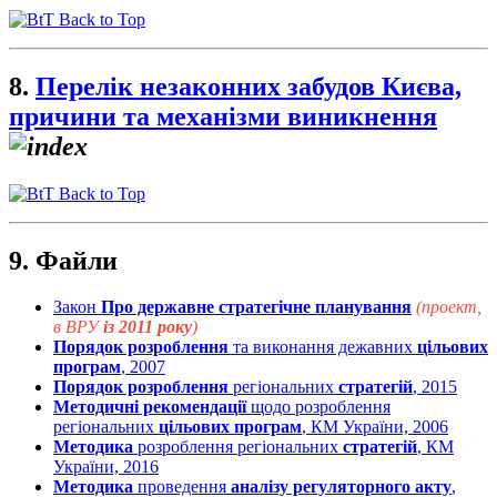
Back to Top
8.
Перелік незаконних забудов Києва,
причини та механізми виникнення
Back to Top
9. Файли
Закон
Про державне стратегічне планування
(проект,
в ВРУ
із 2011 року
)
Порядок розроблення
та виконання дежавних
цільових
програм
, 2007
Порядок розроблення
регіональних
стратегій
, 2015
Методичні рекомендації
щодо розроблення
регіональних
цільових програм
, КМ України, 2006
Методика
розроблення регіональних
стратегій
, КМ
України, 2016
Методика
проведення
аналізу регуляторного акту
,