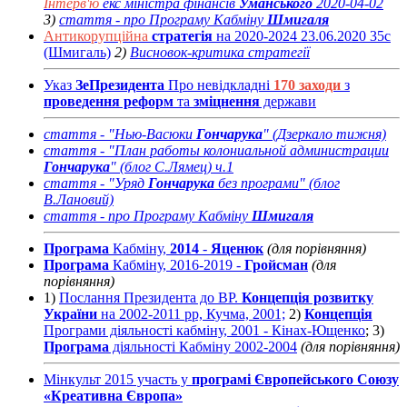
Інтерв'ю
екс міністра фінансів
Уманського
2020-04-02
3)
стаття - про Програму Кабміну
Шмигаля
Антикорупційна
стратегія
на 2020-2024 23.06.2020 35с
(Шмигаль)
2)
Висновок-критика стратегії
Указ
ЗеПрезидента
Про невідкладні
170 заходи
з
проведення реформ
та
зміцнення
держави
стаття - "Нью-Васюки
Гончарука
" (Дзеркало тижня)
стаття - "План работы колониальной администрации
Гончарука
" (блог С.Лямец) ч.1
стаття - "Уряд
Гончарука
без програми" (блог
В.Лановий)
стаття - про Програму Кабміну
Шмигаля
Програма
Кабміну,
2014
-
Яценюк
(для порівняння)
Програма
Кабміну, 2016-2019 -
Гройсман
(для
порівняння)
1)
Послання Президента до ВР.
Концепція розвитку
України
на 2002-2011 рр, Кучма, 2001;
2)
Концепція
Програми діяльності кабміну, 2001 - Кінах-Ющенко
; 3)
Програма
діяльності Кабміну 2002-2004
(для порівняння)
Мінкульт 2015 участь у
програмі Європейського Союзу
«Креативна Європа»