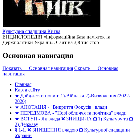
Культурна спадщина Києва
ЕНЦИКЛОПЕДІЯ «Інформаційна База пам'яток та
Держполітики України». Сайт на 3,8 тис стор
Основная навигация
Показать — Основная навигация
Скрыть — Основная
навигация
Главная
Карта сайту
★ Дайджести новин: 1)-Війна та 2)-Визволення (2022-
2026)
★ АНОТАЦІЯ - "Викриття Фокусів" влади
★ ПЕРЕДМОВА - "Нові обличчя та політика" влади
★ ВСТУП - Як влада ❌ ЗНИЩИЛА ❎ 1) Культуру та ❎
2) Державу
§ 1-1. ❌ ЗНИЩЕННЯ владою ❎ Культурної спадщини
України