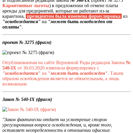
В подписанной редакции закона
№ 540-IX
(проект № 3275
Карантинные льготы
) в предложении об отмене платы
аренды для предприятий, которые не работают из-за
карантина,
президентом была изменена формулировка
из
"освобождается"
на
"может быть освобожден от
оплаты"
.
проект № 3275 (фрагм)
Опубликованная на сайте Верховной Рады редакция Закона
№
540-IX
от 30.03.2020 изменила формулировку с
"освобождается"
на
"может быть освобожден"
. Таким
образом освобождения является не обязательным, а лишь
возможным.
Закон № 540-IX (фрагм)
"Закон фактически отдает на усмотрение сторон
урегулирования вопроса освобождения, и, кроме того,
оставляет неопределенность в отношении офисных