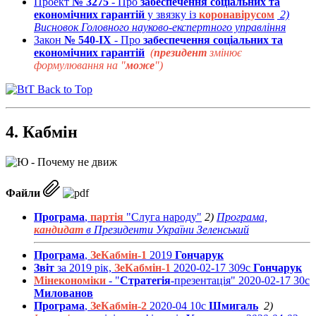
Проект
№ 3275
- Про
забеспечення соціальних та
економічних гарантій
у звязку із
коронавірусом
2)
Висновок Головного науково-експертного управління
Закон
№ 540-IX
- Про
забеспечення соціальних та
економічних гарантій
(
президент
змінює
формулювання на "
може
")
Back to Top
4. Кабмін
Файли
Програма
,
партія
"Слуга народу"
2)
Програма,
кандидат
в Президенти України Зеленський
Програма
,
ЗеКабмін-1
2019
Гончарук
Звіт
за 2019 рік,
ЗеКабмін-1
2020-02-17 309с
Гончарук
Мінекономіки
- "
Стратегія
-презентація" 2020-02-17 30с
Милованов
Програма
,
ЗеКабмін-2
2020-04 10с
Шмигаль
2)