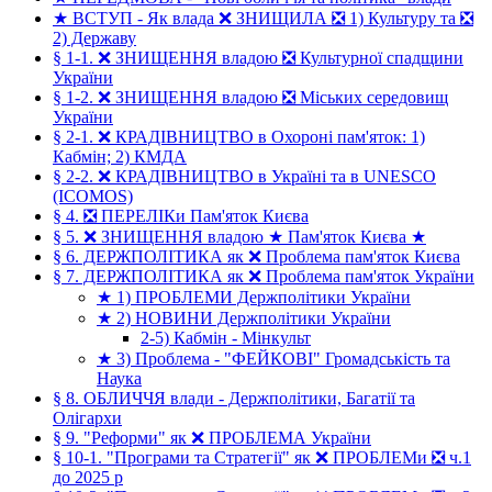
★ ВСТУП - Як влада ❌ ЗНИЩИЛА ❎ 1) Культуру та ❎
2) Державу
§ 1-1. ❌ ЗНИЩЕННЯ владою ❎ Культурної спадщини
України
§ 1-2. ❌ ЗНИЩЕННЯ владою ❎ Міських середовищ
України
§ 2-1. ❌ КРАДІВНИЦТВО в Охороні пам'яток: 1)
Кабмін; 2) КМДА
§ 2-2. ❌ КРАДІВНИЦТВО в Україні та в UNESCO
(ICOMOS)
§ 4. ❎ ПЕРЕЛІКи Пам'яток Києва
§ 5. ❌ ЗНИЩЕННЯ владою ★ Пам'яток Києва ★
§ 6. ДЕРЖПОЛІТИКА як ❌ Проблема пам'яток Києва
§ 7. ДЕРЖПОЛІТИКА як ❌ Проблема пам'яток України
★ 1) ПРОБЛЕМИ Держполітики України
★ 2) НОВИНИ Держполітики України
2-5) Кабмін - Мінкульт
★ 3) Проблема - "ФЕЙКОВІ" Громадськість та
Наука
§ 8. ОБЛИЧЧЯ влади - Держполітики, Багатії та
Олігархи
§ 9. "Реформи" як ❌ ПРОБЛЕМА України
§ 10-1. "Програми та Стратегії" як ❌ ПРОБЛЕМи ❎ ч.1
до 2025 р