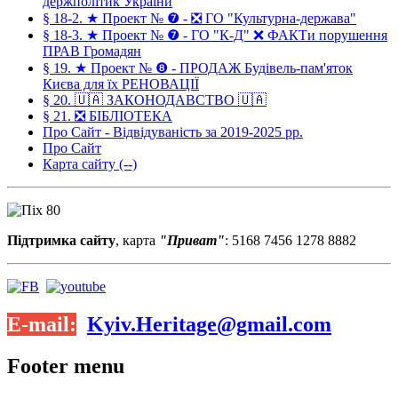
держполітик України
§ 18-2. ★ Проект № ❼ - ❎ ГО "Культурна-держава"
§ 18-3. ★ Проект № ❼ - ГО "К-Д" ❌ ФАКТи порушення
ПРАВ Громадян
§ 19. ★ Проект № ❽ - ПРОДАЖ Будівель-пам'яток
Києва для їх РЕНОВАЦІЇ
§ 20. 🇺🇦 ЗАКОНОДАВСТВО 🇺🇦
§ 21. ❎ БІБЛІОТЕКА
Про Сайт - Відвідуваність за 2019-2025 рр.
Про Сайт
Карта сайту (--)
Підтримка сайту
, карта
"Приват"
: 5168 7456 1278 8882
E-mail:
Kyiv.Heritage@gmail.com
Footer menu