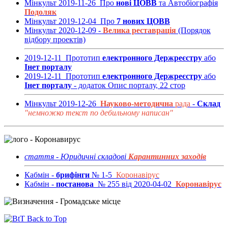
Мінкульт 2019-11-26 Про
нові ЦОВВ
та Автобіографія
Подоляк
Мінкульт 2019-12-04 Про
7 нових ЦОВВ
Мінкульт 2020-12-09 -
Велика реставрація
(Порядок
відбору проектів)
2019-12-11 Прототип
електронного Держреєстру
або
Інет порталу
2019-12-11 Прототип
електронного Держреєстру
або
Інет порталу
- додаток Опис порталу, 22 стор
Мінкульт 2019-12-26
Науково-методична
рада
-
Склад
"немножко текст по дебильному написан"
стаття - Юридичні складові
Карантинних заходів
Кабмін -
брифінги
№ 1-5
Коронавірус
Кабмін -
постанова
№ 255 від 2020-04-02
Коронавірус
Back to Top