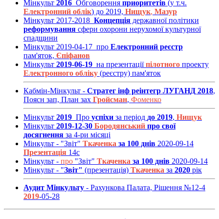
Мінкульт
2016
Обговорення
приоритетів
(у т.ч.
Електронний облік
) до 2019,
Нищук
,
Мазур
Мінкульт 2017-2018
Концепція
державної політики
реформування
сфери охорони нерухомої культурної
спадщини
Мінкульт 2019-04-17 про
Електронний реєстр
пам'яток,
Єпіфанов
Мінкульт
2019-06-19
на презентації
пілотного
проекту
Електронного обліку
(реєстру) пам'яток
Кабмін-Мінкульт -
Стратег інф реінтегр ЛУГАНД 2018
,
Поясн зап, План зах
Гройсман
,
Фоменко
Мінкульт
2019
Про
успіхи
за період
до 2019
,
Нищук
Мінкульт
2019-12-30
Бородянський
про свої
досягнення
за 4-ри місяці
Мінкульт - "Звіт"
Ткаченка
за 100 днів
2020-09-14
Презентація
14с
Мінкульт -
про
"Звіт"
Ткаченка
за 100 днів
2020-09-14
Мінкульт - "
Звіт"
(презентація)
Ткаченка
за
2020
рік
Аудит Мінкульту
- Рахункова Палата, Рішення №12-4
2019
-05-28