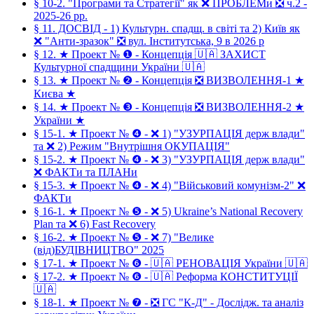
§ 10-2. "Програми та Стратегії" як ❌ ПРОБЛЕМи ❎ ч.2 -
2025-26 рр.
§ 11. ДОСВІД - 1) Культурн. спадщ. в світі та 2) Київ як
❌ "Анти-зразок" ❎ вул. Інститутська, 9 в 2026 р
§ 12. ★ Проект № ❶ - Концепція 🇺🇦 ЗАХИСТ
Культурної спадщини України 🇺🇦
§ 13. ★ Проект № ❷ - Концепція ❎ ВИЗВОЛЕННЯ-1 ★
Києва ★
§ 14. ★ Проект № ❸ - Концепція ❎ ВИЗВОЛЕННЯ-2 ★
України ★
§ 15-1. ★ Проект № ❹ - ❌ 1) "УЗУРПАЦІЯ держ влади"
та ❌ 2) Режим "Внутрішня ОКУПАЦІЯ"
§ 15-2. ★ Проект № ❹ - ❌ 3) "УЗУРПАЦІЯ держ влади"
❌ ФАКТи та ПЛАНи
§ 15-3. ★ Проект № ❹ - ❌ 4) "Військовий комунізм-2" ❌
ФАКТи
§ 16-1. ★ Проект № ❺ - ❌ 5) Ukraine’s National Recovery
Plan та ❌ 6) Fast Recovery
§ 16-2. ★ Проект № ❺ - ❌ 7) "Велике
(від)БУДІВНИЦТВО" 2025
§ 17-1. ★ Проект № ❻ - 🇺🇦 РЕНОВАЦІЯ України 🇺🇦
§ 17-2. ★ Проект № ❻ - 🇺🇦 Реформа КОНСТИТУЦІЇ
🇺🇦
§ 18-1. ★ Проект № ❼ - ❎ ГС "К-Д" - Дослідж. та аналіз