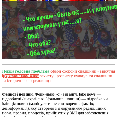
Перша
головна проблема
сфери охорони спадщини
- відсутня
Державна політика
захисту і розвитку культурної спадщини
та історичного середовища
Фейкові новини
, Фейк-ньюз(-с) (від англ. fake news —
підроблені / шахрайські / фальшиві новини) — підробка чи
імітація новин (маніпулятивне спотворення фактів;
дезінформація), яку створено з ігноруванням редакційних
норм, правил, процесів, прийнятих у ЗМІ для забезпечення