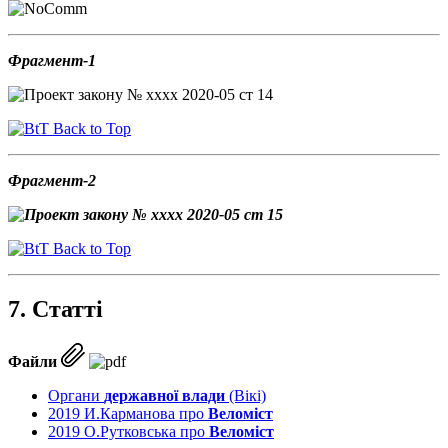
Фрагмент-1
Back to Top
Фрагмент-2
Back to Top
7. Статті
Файли
Органи
державної влади
(Вікі)
2019 И.Карманова про
Веломіст
2019 О.Рутковська про
Веломіст