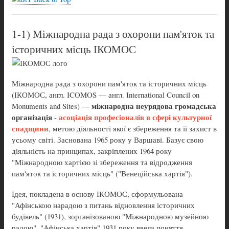
1-1) Міжнародна рада з охорони пам'яток та
історичних місць ІКОМОС
Міжнародна рада з охорони пам'яток та історичних місць
(ІКОМОС, англ. ICOMOS — англ. International Council on
міжнародна неурядова громадська
Monuments and Sites) —
організація
асоціація професіоналів в сфері культурної
-
спадщини
, метою діяльності якої є збереження та її захист в
усьому світі. Заснована 1965 року у Варшаві. Базує свою
діяльність на принципах, закріплених 1964 року
"Міжнародною хартією зі збереження та відродження
пам'яток та історичних місць" ("Венеційська хартія").
Ідея, покладена в основу ІКОМОС, сформульована
"Афінською нарадою з питань відновлення історичних
будівель" (1931), зорганізованою "Міжнародною музейною
радою". "Афінська хартія" 1931 року ввела поняття