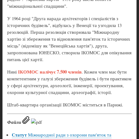
"міжнаціональної спадщини".
У 1964 році "Друга нарада архітекторів і спеціалістів з
історичних будівель", відбулась у Венеції та узгодила 13
резолюцій. Перша резолюція створювала "Міжнародну
хартію зі збереження та відновлення пам'яток та історичних
місць" (відомішу як "Венеційська хартія"), друга,
запропонована ЮНЕСКО, створила ІКОМОС для опікування
питань цієї хартії.
ІКОМОС налічує 7.500 членів
Нині
. Кожен член має бути
компетентним у галузі збереження будівель і бути практиком
у сфері архітектури, археології, інженерії, проектування,
охорони культурної спадщини, археографії, історії.
Штаб-квартира організації ІКОМОС міститься в Парижі.
Файли
Статут
Міжнародної ради з охорони пам'яток та