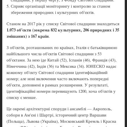
Сприяє організації моніторингу і контролю за станом
збереження природних і культурних об'єктів.
Станом на 2017 рік у списку Світової спадщини знаходиться
1.073 об'єкти (зокрема 832 культурних, 206 природних і 35
змішаних) з 167 країн
.
З об'єктів, розташованих по країнах, Італія є батьківщиною
найбільшого числа об'єктів Світової спадщини з 53
об'єктами. За нею іде Китай (52), Іспанія (46), Франція (43),
Німеччина (42), Індія (36) та Мексика (34). ЮНЕСКО надає
кожному об'єкту Світової спадщини ідентифікаційний
номер; але нові включення часто включають попередні
об'єкти, доповнені в рамках розширення. У результаті,
ідентифікаційні номери перевищують 1200, хоча об'єктів у
списку є менше.
Це окремі архітектурні споруди і ансамблі — Акрополь,
собори в Ам'єні і Шартрі, історичний центр Варшави
(Польща), Львова (Україна), Московський Кремль і Красна