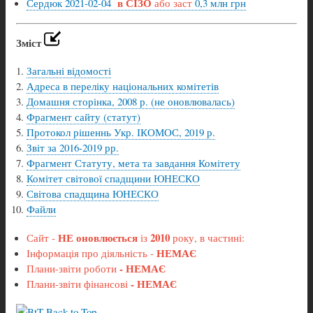
в СІЗО
Сердюк 2021-02-04
або заст
0,3 млн грн
Зміст
Загальні відомості
Адреса в переліку національних комітетів
Домашня сторінка, 2008 р. (не оновлювалась)
Фрагмент сайту (статут)
Протокол рішеннь Укр. ІКОМОС, 2019 р.
Звіт за 2016-2019 рр.
Фрагмент Статуту, мета та завдання Комітету
Комітет світової спадщини ЮНЕСКО
Світова спадщина ЮНЕСКО
Файли
НЕ оновлюється
2010
Сайт -
із
року, в частині:
НЕМАЄ
Інформація про діяльність -
- НЕМАЄ
Плани-звіти
роботи
- НЕМАЄ
Плани-звіти
фінансові
Back to Top