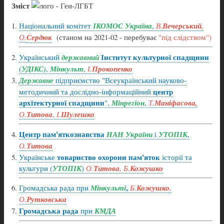
Зміст
Національний комітет
ІКОМОС Україна
,
В.
Вечерський
,
О.
Сердюк
(станом на 2021-02 - перебуває
"під слідством")
Інститут культурної спадщини
Український
державний
(
УДІКС)
,
Мінкульт
,
І.
Прокопенко
Державне
підприємство "Всеукраїнський науково-
центр
методичний та дослідно-інформаційний
архітектурної спадщини
",
Мінрегіон
,
Т.
Маніфасова,
О.
Титова
, І.
Шулешко
Центр пам'яткознавства
НАН України
і
УТОПІК
,
О.
Титова
товариство охорони пам'яток
Українське
історії та
культури (
УТОПІК
)
О.
Титова
, Б.
Кожушко
,
Громадська рада при
Мінкульті
Б.
Кожушко
,
О.
Рутковська
Громадська рада
при
КМДА