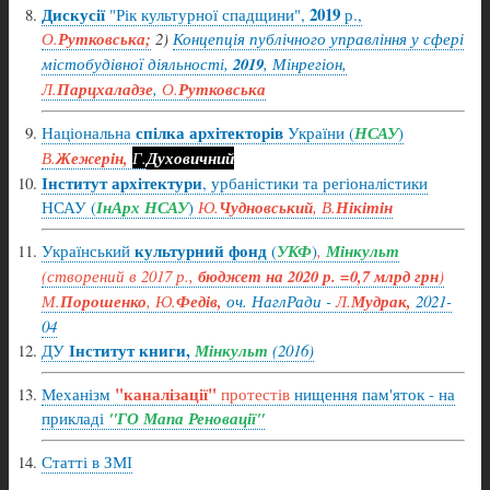
Дискусії
2019
"Рік культурної спадщини",
р.,
О.
Рутковська;
2)
Концепція публічного управління у сфері
містобудівної діяльності,
2019
, Мінрегіон,
Л.
Парцхаладзе
,
О.
Рутковська
спілка архітекторів
Національна
України (
НСАУ
)
В.
Жежерін,
Г.
Духовичний
Інститут
архітектури
, урбаністики та регіоналістики
НСАУ (
ІнАрх НСАУ
)
Ю.
Чудновський
, В.
Нікітін
культурний
фонд
Український
(
УКФ
)
,
Мінкульт
(створений в 2017 р.,
бюджет на 2020 р. =0,7 млрд грн
)
М.
Порошенко
,
Ю.
Федів,
оч. НаглРади -
Л.
Мудрак,
2021-
04
Інститут книги,
ДУ
Мінкульт
(2016)
"каналізації"
Механізм
протестів
нищення пам'яток - на
прикладі
"ГО Мапа Реновації"
Статті в ЗМІ