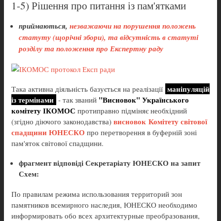
1-5) Рішення про питання із пам'ятками
приймаються,
незважаючи на порушення положень
статуту (щорічні збори), та відсутність в статуті
розділу та положення про Експертну раду
маніпуляцій
Така активна діяльність базується на реалізації
із термінами
"Висновок" Українського
- так званий
комітету ІКОМОС
протиправно підміняє необхідний
висновок Комітету світової
(згідно діючого законодавства)
спадщини ЮНЕСКО
про перетворення в буферній зоні
пам'яток світової спадщини.
фрагмент відповіді Секретаріату ЮНЕСКО на запит
Схем:
По правилам режима использования территорий зон
памятников всемирного наследия, ЮНЕСКО необходимо
информировать обо всех архитектурные преобразования,