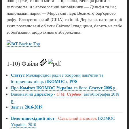
площа (РФ) та інші міста — Бразиліа, Венеція разом із
лаґуною та ін.; археологічні заповідники — Дельфи та ін.;
національні парки — Морський парк Великого бар'єрного
рифу, Єллоустонський (США) та інші. Держави, на території
яких розташовані об'єкти Світової спадщини, беруть на себе
зобов'язання щодо їхнього збереження.
Back to Top
1-10) Файли
Статут
Міжнародної ради з охорони пам'яток та
ІКОМОС
1978
історичних місць (
),
Комітет ІКОМОС Україна
Статут 2008
Про
та його
р.
директор
Виконавчий
-
О.М.
Сердюк
, автобіографія 2018
р.
Звіт
2016-2019
за
Вело-пішохідний міст
-
Схвальний висновок
ІКОМОС
Україна, 2010