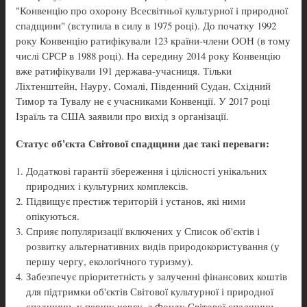
"Конвенцію про охорону Всесвітньої культурної і природної
спадщини" (вступила в силу в 1975 році). До початку 1992
року Конвенцію ратифікували 123 країни-члени ООН (в тому
числі СРСР в 1988 році). На середину 2014 року Конвенцію
вже ратифікували 191 держава-учасниця. Тільки
Ліхтенштейн, Науру, Сомалі, Південний Судан, Східний
Тимор та Тувалу не є учасниками Конвенції. У 2017 році
Ізраїль та США заявили про вихід з організації.
Статус об'єкта Світової спадщини дає такі переваги:
Додаткові гарантії збереження і цілісності унікальних
природних і культурних комплексів.
Підвищує престиж територій і установ, які ними
опікуються.
Сприяє популяризації включених у Список об'єктів і
розвитку альтернативних видів природокористування (у
першу чергу, екологічного туризму).
Забезпечує пріоритетність у залученні фінансових коштів
для підтримки об'єктів Світової культурної і природної
спадщини, у першу чергу, з Фонду Світової спадщини.