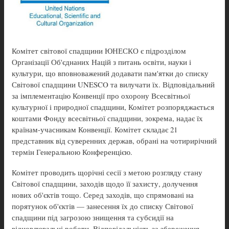
Комітет світової спадщини ЮНЕСКО є підрозділом
Організації Об'єднаних Націй з питань освіти, науки і
культури, що вповноважений додавати пам'ятки до списку
Світової спадщини UNESCO та вилучати їх. Відповідальний
за імплементацію Конвенції про охорону Всесвітньої
культурної і природної спадщини, Комітет розпоряджається
коштами Фонду всесвітньої спадщини, зокрема, надає їх
країнам-учасникам Конвенції. Комітет складає 21
представник від суверенних держав, обрані на чотирирічний
термін Генеральною Конференцією.
Комітет проводить щорічні сесії з метою розгляду стану
Світової спадщини, заходів щодо її захисту, долучення
нових об'єктів тощо. Серед заходів, що спрямовані на
порятунок об'єктів — занесення їх до списку Світової
спадщини під загрозою знищення та субсидії на
відновлювальні роботи. Відповідальність за збереження