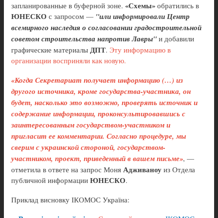
«Схемы»
запланированные в буферной зоне.
обратились в
ЮНЕСКО
с запросом —
"или информировали Центр
всемирного наследия о согласовании градостроительной
советом строительства напротив Лавры"
и добавили
ДПТ
графические материалы
.
Эту информацию в
организации восприняли как новую.
«Когда Секретариат получает информацию (…) из
другого источника, кроме государства-участника, он
будет, насколько это возможно, проверять источник и
содержание информации, проконсультировавшись с
заинтересованным государством-участником и
пригласит ее комментарии. Согласно процедуре, мы
сверим с украинской стороной, государством-
участником, проект, приведенный в вашем письме»
, —
Адживаноу
отметила в ответе на запрос Моня
из Отдела
ЮНЕСКО
публичной информации
.
Приклад висновку ІКОМОС Україна: