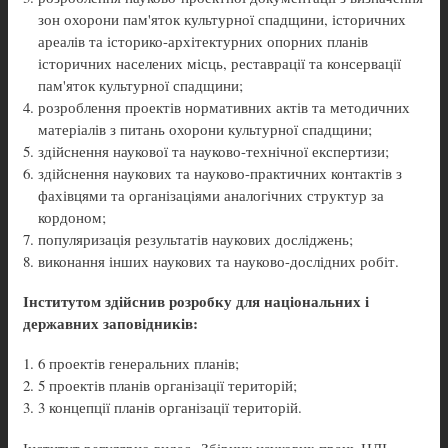
зон охорони пам'яток культурної спадщини, історичних
ареалів та історико-архітектурних опорних планів
історичних населених місць, реставрації та консервації
пам'яток культурної спадщини;
розроблення проектів нормативних актів та методичних
матеріалів з питань охорони культурної спадщини;
здійснення наукової та науково-технічної експертизи;
здійснення наукових та науково-практичних контактів з
фахівцями та організаціями аналогічних структур за
кордоном;
популяризація результатів наукових досліджень;
виконання інших наукових та науково-дослідних робіт.
Інститутом здійснив розробку для національних і
державних заповідників:
6 проектів генеральних планів;
5 проектів планів організації територій;
3 концепції планів організації територій.
Інститут регулярно видає «Збірник наукових праць НДІ