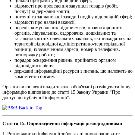
цільові програми у відповідній сфері;
відомості про проведення закупівлі товарів (робіт,
послуг) за державні кошти;
поточні та заплановані заходи і події у відповідній сфері;
відомості про наявні вакансії;
перелік комунальних підприємств, правоохоронних
органів, лікувальних, оздоровчих, дошкільних та
загальноосвітніх навчальних закладів, які знаходяться на
території відповідної адміністративно-територіальної
одиниці, із зазначенням адреси, номерів телефонів,
розпорядку роботи;
порядок оскарження рішень, прийнятих органом
відповідного рівня;
державні інформаційні ресурси з питань, що належать до
компетенції органу.
Органи виконавчої влади також зобов'язані розміщувати іншу
інформацію відповідно до статті 15 Закону України "Про
доступ до публічної інформації".
Back to Top
Стаття 15. Оприлюднення інформації розпорядниками
1. Розпорядники інформації зобов'язані оприлюднювати: