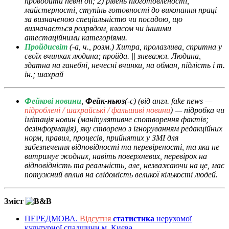
проводити певні дії; 2) рівень підготовленості,
майстерності, ступінь готовності до виконання праці
за визначеною спеціальністю чи посадою, що
визначається розрядом, класом чи іншими
атестаційними категоріями.
Пройдисвіт
(-а, ч., розм.) Хитра, пролазлива, спритна у
своїх вчинках людина; пройда. || зневажл. Людина,
здатна на ганебні, нечесні вчинки, на обман, підлість і т.
ін.; шахрай
Фейкові новини
,
Фейк-ньюз
(-с) (від англ. fake news —
підроблені / шахрайські / фальшиві новини
) — підробка чи
імітація новин (маніпулятивне спотворення фактів;
дезінформація), яку створено з ігноруванням редакційних
норм, правил, процесів, прийнятих у ЗМІ для
забезпечення відповідності та перевіреності, та яка не
витримує жодних, навіть поверхневих, перевірок на
відповідність та реальність, але, незважаючи на це, має
потужний вплив на свідомість великої кількості людей.
Зміст
ПЕРЕДМОВА.
Відсутня
статистика
нерухомої
культурної спадщини м. Києва