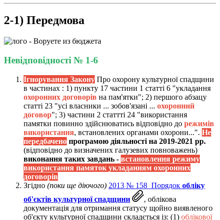
2-1) Передмова
Невідповідності № 1-6
Ігнорування Закону
Про охорону культурної спадщини
в частинах : 1) пункту 17 частини 1 статті 6 "укладання
охоронних договорів
на пам'ятки"; 2) першого абзацу
статті 23 "усі власники ... зобов'язані ...
охоронний
договор
"; 3) частини 2 статтті 24 "використання
памятки повинно здійснюватись відповідно до
режимів
використання
, встановлених органами охорони...".
Не
передбачено
програмою діяльності на 2019-2021 рр.
(відповідно до визначених галузевих повноважень)
виконання таких завдань -
встановлення режиму
використання памяток укладанням охоронних
договорів
Згідно
(поки ще діючого)
2013 № 158 Порядок
обліку
об'єктів культурної спадщини
, облікова
документація для отримання статусу щойно виявленого
об'єкту культурної спадщини складється із: (1)
облікової