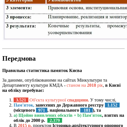
Передмова
Правильна статистика памяток Києва
За даними, опублікованими на сайтах Мінкультури та
Департаменту культури КМДА
-
станом на
2018
рік
,
в Києві
на обліку перебуває:
3.521
Об'єкта культурної
спадщини.
У тому числі,
Пам'яток,
занесених до Державного реєстру
1.152
(місцевого
971
, національного
181
), та
a) Щойно виявлених обєктів +
b)
Пам'яток
, взятих на
облік до 2000 р.
2.379
В
2015 р.
проектом
Історико-архітектурного опорного