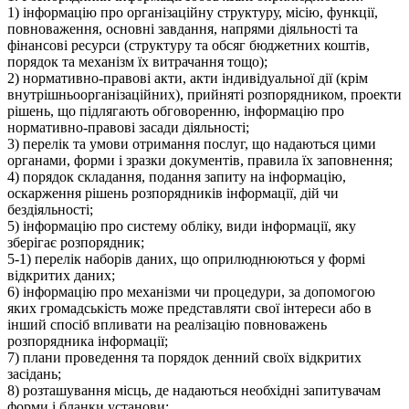
1) інформацію про організаційну структуру, місію, функції,
повноваження, основні завдання, напрями діяльності та
фінансові ресурси (структуру та обсяг бюджетних коштів,
порядок та механізм їх витрачання тощо);
2) нормативно-правові акти, акти індивідуальної дії (крім
внутрішньоорганізаційних), прийняті розпорядником, проекти
рішень, що підлягають обговоренню, інформацію про
нормативно-правові засади діяльності;
3) перелік та умови отримання послуг, що надаються цими
органами, форми і зразки документів, правила їх заповнення;
4) порядок складання, подання запиту на інформацію,
оскарження рішень розпорядників інформації, дій чи
бездіяльності;
5) інформацію про систему обліку, види інформації, яку
зберігає розпорядник;
5-1) перелік наборів даних, що оприлюднюються у формі
відкритих даних;
6) інформацію про механізми чи процедури, за допомогою
яких громадськість може представляти свої інтереси або в
інший спосіб впливати на реалізацію повноважень
розпорядника інформації;
7) плани проведення та порядок денний своїх відкритих
засідань;
8) розташування місць, де надаються необхідні запитувачам
форми і бланки установи;