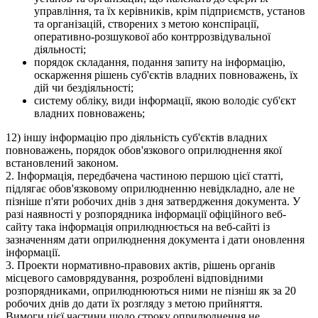
управління, та їх керівників, крім підприємств, установ
та організацій, створених з метою конспірації,
оперативно-розшукової або контррозвідувальної
діяльності;
порядок складання, подання запиту на інформацію,
оскарження рішень суб'єктів владних повноважень, їх
дій чи бездіяльності;
систему обліку, види інформації, якою володіє суб'єкт
владних повноважень;
12) іншу інформацію про діяльність суб'єктів владних
повноважень, порядок обов'язкового оприлюднення якої
встановлений законом.
2. Інформація, передбачена частиною першою цієї статті,
підлягає обов'язковому оприлюдненню невідкладно, але не
пізніше п'яти робочих днів з дня затвердження документа. У
разі наявності у розпорядника інформації офіційного веб-
сайту така інформація оприлюднюється на веб-сайті із
зазначенням дати оприлюднення документа і дати оновлення
інформації.
3. Проекти нормативно-правових актів, рішень органів
місцевого самоврядування, розроблені відповідними
розпорядниками, оприлюднюються ними не пізніш як за 20
робочих днів до дати їх розгляду з метою прийняття.
Вимоги цієї частини щодо строку оприлюднення не