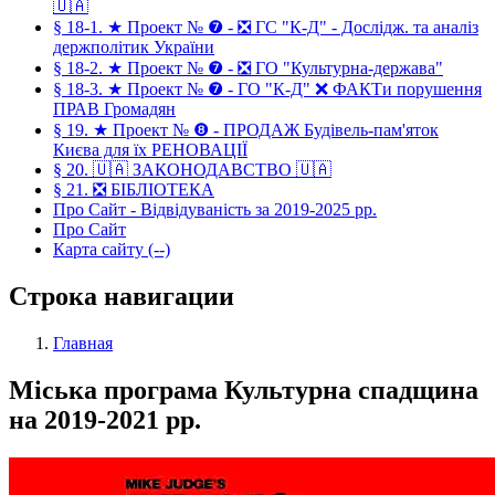
🇺🇦
§ 18-1. ★ Проект № ❼ - ❎ ГС "К-Д" - Дослідж. та аналіз
держполітик України
§ 18-2. ★ Проект № ❼ - ❎ ГО "Культурна-держава"
§ 18-3. ★ Проект № ❼ - ГО "К-Д" ❌ ФАКТи порушення
ПРАВ Громадян
§ 19. ★ Проект № ❽ - ПРОДАЖ Будівель-пам'яток
Києва для їх РЕНОВАЦІЇ
§ 20. 🇺🇦 ЗАКОНОДАВСТВО 🇺🇦
§ 21. ❎ БІБЛІОТЕКА
Про Сайт - Відвідуваність за 2019-2025 рр.
Про Сайт
Карта сайту (--)
Строка навигации
Главная
Міська програма Культурна спадщина
на 2019-2021 рр.