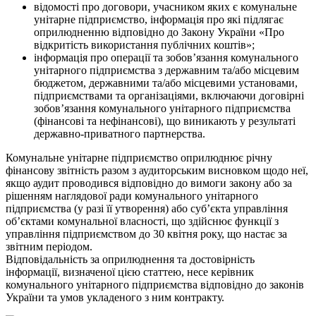
відомості про договори, учасником яких є комунальне
унітарне підприємство, інформація про які підлягає
оприлюдненню відповідно до Закону України «Про
відкритість використання публічних коштів»;
інформація про операції та зобов’язання комунального
унітарного підприємства з державним та/або місцевим
бюджетом, державними та/або місцевими установами,
підприємствами та організаціями, включаючи договірні
зобов’язання комунального унітарного підприємства
(фінансові та нефінансові), що виникають у результаті
державно-приватного партнерства.
Комунальне унітарне підприємство оприлюднює річну
фінансову звітність разом з аудиторським висновком щодо неї,
якщо аудит проводився відповідно до вимоги закону або за
рішенням наглядової ради комунального унітарного
підприємства (у разі її утворення) або суб’єкта управління
об’єктами комунальної власності, що здійснює функції з
управління підприємством до 30 квітня року, що настає за
звітним періодом.
Відповідальність за оприлюднення та достовірність
інформації, визначеної цією статтею, несе керівник
комунального унітарного підприємства відповідно до законів
України та умов укладеного з ним контракту.