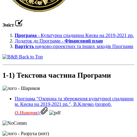
Зміст
Програма
- Культурна спадщина Києва на 2019-2021 рр.
Додаток до Програми -
Фінансовий план
Вартість
науково-проектних та інших заходів Програми
Back to Top
1-1) Текстова частина Програми
Програма "Охорона та збереження культурної спадщини
м. Києва на 2019-2021 рр.", В.Кличко (розроб.
О.Никоряк
)