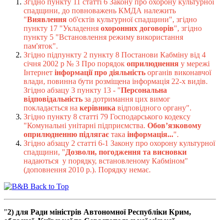
Згідно пункту 11 статті 6 Закону про охорону культурної
спадщини, до повноважень КМДА належить
"
Виявлення
об'єктів культурної спадщини", згідно
пункту 17 "Укладення
охоронних договорів
", згідно
пункту 5 "Встановлення режиму використання
пам'яток".
Згідно підпункту 2 пункту 8 Постанови Кабміну від 4
січня 2002 р № 3 Про порядок
оприлюднення
у мережі
Інтернет
інформації про діяльність
органів виконавчої
влади, повинна бути розміщена інформація 22-х видів.
Згідно абзацу 3 пункту 13 - "
Персональна
відповідальність
за дотримання цих вимог
покладається на
керівника
відповідного органу".
Згідно пункту 8 статті 79 Господарського кодексу
"Комунальні унітарні підприємства.
Обов’язковому
оприлюдненню підлягає
така
інформація...
".
Згідно абзацу 2 статті 6-1 Закону про охорону культурної
спадщини, "
Дозволи, погодження та висновки
надаються у порядку, встановленому Кабміном"
(доповнення 2010 р.). Порядку немає.
Back to Top
"
2) для Ради міністрів Автономної Республіки Крим,