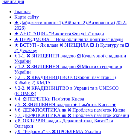
навигация
Главная
Карта сайту
★ Дайджести новин: 1)-Війна та 2)-Визволення (2022-
2026)
★ АНОТАЦІЯ - "Викриття Фокусів" влади
★ ПЕРЕДМОВА - "Нові обличчя та політика" влади
★ ВСТУП - Як влада ❌ ЗНИЩИЛА ❎ 1) Культуру та ❎
2) Державу
§ 1-1. ❌ ЗНИЩЕННЯ владою ❎ Культурної спадщини
України
§ 1-2. ❌ ЗНИЩЕННЯ владою ❎ Міських середовищ
України
§ 2-1. ❌ КРАДІВНИЦТВО в Охороні пам'яток: 1)
Кабмін; 2) КМДА
§ 2-2. ❌ КРАДІВНИЦТВО в Україні та в UNESCO
(ICOMOS)
§ 4. ❎ ПЕРЕЛІКи Пам'яток Києва
§ 5. ❌ ЗНИЩЕННЯ владою ★ Пам'яток Києва ★
§ 6. ДЕРЖПОЛІТИКА як ❌ Проблема пам'яток Києва
§ 7. ДЕРЖПОЛІТИКА як ❌ Проблема пам'яток України
§ 8. ОБЛИЧЧЯ влади - Держполітики, Багатії та
Олігархи
§ 9. "Реформи" як ❌ ПРОБЛЕМА України