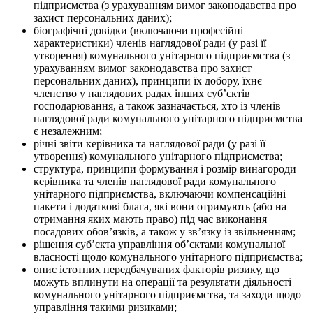
підприємства (з урахуванням вимог законодавства про
захист персональних даних);
біографічні довідки (включаючи професійні
характеристики) членів наглядової ради (у разі її
утворення) комунального унітарного підприємства (з
урахуванням вимог законодавства про захист
персональних даних), принципи їх добору, їхнє
членство у наглядових радах інших суб’єктів
господарювання, а також зазначається, хто із членів
наглядової ради комунального унітарного підприємства
є незалежним;
річні звіти керівника та наглядової ради (у разі її
утворення) комунального унітарного підприємства;
структура, принципи формування і розмір винагороди
керівника та членів наглядової ради комунального
унітарного підприємства, включаючи компенсаційні
пакети і додаткові блага, які вони отримують (або на
отримання яких мають право) під час виконання
посадових обов’язків, а також у зв’язку із звільненням;
рішення суб’єкта управління об’єктами комунальної
власності щодо комунального унітарного підприємства;
опис істотних передбачуваних факторів ризику, що
можуть вплинути на операції та результати діяльності
комунального унітарного підприємства, та заходи щодо
управління такими ризиками;