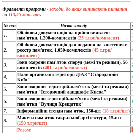
Фрагмент програми
-
заходи, до яких виникають питання
на
113,45 млн. грн
:
№ п/п
Назва заходу
Облікова документація на щойно виявлені
1.
пам'ятки, 1.200-комплектів
(25 т.грн/комплект)
Облікова документація для подання на занесення в
2.
реєстр пам'яток, 1.050-комплектів
(45 т.грн/
комплект)
Зони охорони пам'яток-споруд (межі та режими), 56-
3.
комплектів
(401 т.грн/комплект)
План организації території ДІАЗ "Стародавній
4.
Київ"
Зони охорони територій-пам'яток (межі та режими)
5.
пам'ятки "Історичний ландшафт Києва"
Зони охорони територій-пам'яток (межі та режими)
6.
пам'ятки "Вулиця Хрещатик"
7.
Інформаційни стенди пам'яток, 150-шт
(18 т.грн/шт)
Макети пам'яток сакральної архітектури, 15-шт
8.
(150 т.грн/шт)
Разом: