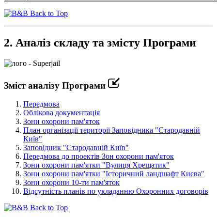
Back to Top
2. Аналіз складу та змісту Програми
Зміст аналізу Програми
Передмова
Облікова документація
Зони охорони пам'яток
План організації території Заповідника "Стародавній
Київ"
Заповідник "Стародавній Київ"
Передмова до проектів Зон охорони пам'яток
Зони охорони пам'ятки "Вулиця Хрещатик"
Зони охорони пам'ятки "Історичний ландшафт Києва"
Зони охорони 10-ти пам'яток
Відсутність планів по укладанню Охоронних договорів
Back to Top