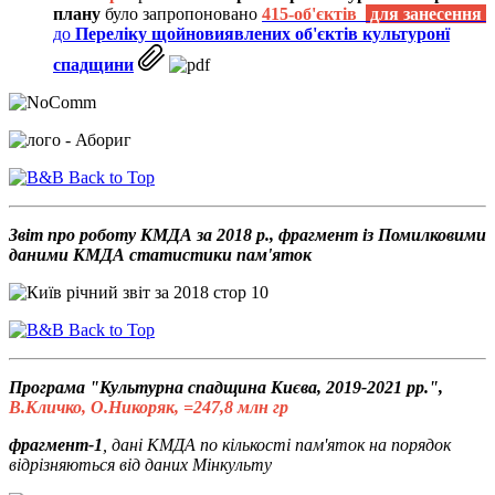
плану
було запропоновано
415-об'єктів
для занесення
до
Переліку щойновиявлених об'єктів культуронї
спадщини
Back to Top
Звіт про роботу КМДА за 2018 р., фрагмент із Помилковими
даними КМДА статистики пам'яток
Back to Top
Програма "Культурна спадщина Києва, 2019-2021 рр.",
В.Кличко, О.Никоряк, =247,8 млн гр
фрагмент-1
, дані КМДА по кількості пам'яток на порядок
відрізняються від даних Мінкульту