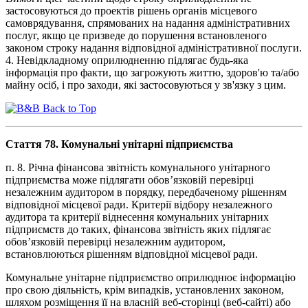
застосовуються до проектів рішень органів місцевого
самоврядування, спрямованих на надання адміністративних
послуг, якщо це призведе до порушення встановленого
законом строку надання відповідної адміністративної послуги.
4. Невідкладному оприлюдненню підлягає будь-яка
інформація про факти, що загрожують життю, здоров'ю та/або
майну осіб, і про заходи, які застосовуються у зв'язку з цим.
Back to Top
Стаття 78. Комунальні унітарні підприємства
п. 8. Річна фінансова звітність комунального унітарного
підприємства може підлягати обов’язковій перевірці
незалежним аудитором в порядку, передбаченому рішенням
відповідної місцевої ради. Критерії відбору незалежного
аудитора та критерії віднесення комунальних унітарних
підприємств до таких, фінансова звітність яких підлягає
обов’язковій перевірці незалежним аудитором,
встановлюються рішенням відповідної місцевої ради.
Комунальне унітарне підприємство оприлюднює інформацію
про свою діяльність, крім випадків, установлених законом,
шляхом розміщення її на власній веб-сторінці (веб-сайті) або