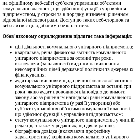
на офіційному веб-сайті суб’єкта управління об’єктами
комунальної власності, що здійснює функції з управління
підприємством, у строки та в порядку, визначені рішенням
відповідної місцевої ради. Доступ до таких веб-сторінок та
веб-сайтів є цілодобовим і безоплатним.
Обов’язковому оприлюдненню підлягає така інформація:
цілі діяльності комунального унітарного підприємства;
квартальна, річна фінансова звітність комунального
унітарного підприємства за останні три роки,
включаючи (за наявності) видатки на виконання
некомерційних цілей державної політики та джерела їх
фінансування;
аудиторські висновки щодо річної фінансової звітності
комунального унітарного підприємства за останні три
роки, якщо аудит проводився відповідно до вимоги
закону або за рішенням наглядової ради комунального
унітарного підприємства (у разі її утворення) або
суб’єкта управління об’єктами комунальної власності,
що здійснює функції з управління підприємством;
статут комунального унітарного підприємства у чинній
редакції, а також у редакціях, що діяли раніше;
біографічна довідка (включаючи професійну
характеристику) керівника комунального унітарного