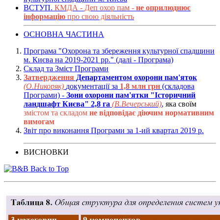
ВСТУП.
КМДА - Деп охор пам -
не оприлюднює
інформацію
про свою діяльність
ОСНОВНА ЧАСТИНА
Програма "Охорона та збереження культурної спадщини
м. Києва на 2019-2021 рр." (далі - Програма)
Склад та Зміст Програми
Затвердження
Департаментом охорони пам'яток
(О.Никоряк)
документації за
1,8 млн грн
(складова
Програми) -
Зони охорони пам'ятки "Історичний
ландшафт Києва" 2,8 га
(В.Вечерський)
,
яка своїм
змістом та складом
не відповідає діючим нормативним
вимогам
Звіт про виконання Програми за 1-ий квартал 2019 р.
ВИСНОВКИ
Back to Top