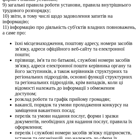
9) загальні правила роботи установи, правила внутрішнього
трудового розпорядку;
10) звіти, в тому числі щодо задоволення запитів на
інформацію;
11) інформацію про діяльність суб'єктів владних повноважень,
а саме про:
їхні місцезнаходження, поштову адресу, номери засобів
зв'язку, адреси офіційного веб-сайту та електронної
пошти;
прізвище, ім'я та по батькові, службові номери засобів
зв'язку, адреси електронної пошти керівника органу та
його заступників, а також керівників структурних та
регіональних підрозділів, основні функції структурних
та регіональних підрозділів, крім випадків, коли ці
відомості належать до інформації з обмеженим
доступом;
розклад роботи та графік прийому громадян;
вакансії, порядок та умови проходження конкурсу на
заміщення вакантних посад;
перелік та умови надання послуг, форми і зразки
документів, необхідних для надання послуг, правила їх
оформлення;
перелік і службові номери засобів зв'язку підприємств,
установ та організацій, що належать до сфери їх