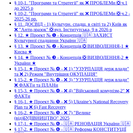
§ 10-1. "Програми та Стратегії" як ❌ ПРОБЛЕМи ❎ ч.1
до 2025 р
§ 10-2. "Програми та Стратегії" як ❌ ПРОБЛЕМи ❎ ч.2 -
2025-26 рр.
§ 11. ДОСВІД - 1) Культурн. спадщ. в світі та 2) Київ як
❌ "Анти-зразок" ❎ вул. Інститутська, 9 в 2026 р
§ 12. ★ Проект № ❶ - Концепція 🇺🇦 ЗАХИСТ
Культурної спадщини України 🇺🇦
§ 13. ★ Проект № ❷ - Концепція ❎ ВИЗВОЛЕННЯ-1 ★
Києва ★
§ 14. ★ Проект № ❸ - Концепція ❎ ВИЗВОЛЕННЯ-2 ★
України ★
§ 15-1. ★ Проект № ❹ - ❌ 1) "УЗУРПАЦІЯ держ влади"
та ❌ 2) Режим "Внутрішня ОКУПАЦІЯ"
§ 15-2. ★ Проект № ❹ - ❌ 3) "УЗУРПАЦІЯ держ влади"
❌ ФАКТи та ПЛАНи
§ 15-3. ★ Проект № ❹ - ❌ 4) "Військовий комунізм-2" ❌
ФАКТи
§ 16-1. ★ Проект № ❺ - ❌ 5) Ukraine’s National Recovery
Plan та ❌ 6) Fast Recovery
§ 16-2. ★ Проект № ❺ - ❌ 7) "Велике
(від)БУДІВНИЦТВО" 2025
§ 17-1. ★ Проект № ❻ - 🇺🇦 РЕНОВАЦІЯ України 🇺🇦
§ 17-2. ★ Проект № ❻ - 🇺🇦 Реформа КОНСТИТУЦІЇ