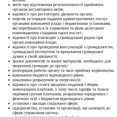
звіти про відстеження результативності прийнятих
органом регуляторних актів;
відомості про регуляторну діяльність органу;
перелік та порядок надання адміністративних послуг
органами виконавчої влади і бюджетними установами,
які перебувають в їх управлінні та яким делеговані
повноваження з надання таких послуг;
відомості про взаємодію з громадською радою при
органі виконавчої влади;
відомості про проведення консультацій з громадськістю,
громадської експертизи та врахування громадської
думки у своїй діяльності;
зразки документів та інших матеріалів, необхідних для
звернення громадян до органу;
розпорядок роботи органу та часи прийому керівництва;
виконання бюджету відповідного рівня;
показники розрахунків за енергоносії;
відомості про сплату місцевих податків і зборів,
комунальних платежів, у тому числі тарифи та пільги
окремим групам платників, розрахунки юридичних і
фізичних осіб з бюджетом відповідного рівня;
установи і заклади соціальної сфери;
підприємства, установи та організації, що належать до
сфери управління органу;