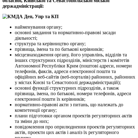
обласної, Київської та Севастопольської міської
держадміністрації:
найменування органу;
основні завдання та нормативно-правові засади
діяльності;
структура та керівництво органу;
прізвища, імена та по батькові керівників;
місцезнаходження органу, його управлінь, відділів та
інших структурних підрозділів, міністерств і комітетів
Автономної Республіки Крим (поштові адреси, номери
телефонів, факсів, адреси електронної пошти та
офіційних веб-сайтів (веб-порталів) районних, районних
у містах Києві та Севастополі держадміністрацій);
основні функції структурних підрозділів, а також
прізвища, імена, по батькові, номери телефонів, адреси
електронної пошти їх керівників;
нормативно-правові акти з питань, що належать до
компетенції органу;
плани підготовки органом проектів регуляторних актів
та зміни до них;
повідомлення про оприлюднення проектів регуляторних
актів, проекти цих актів і аналіз їх регуляторного
впливу;