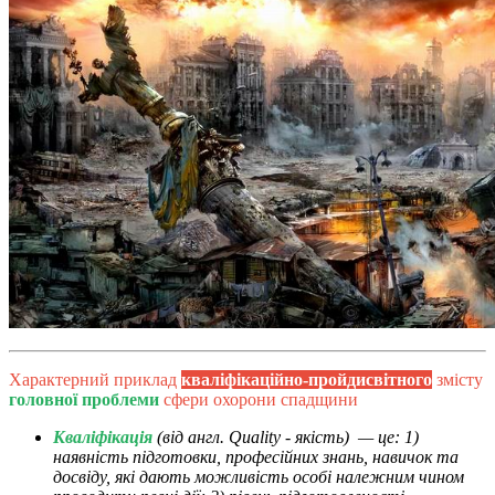
Характерний приклад
кваліфікаційно-пройдисвітного
змісту
головної проблеми
сфери охорони спадщини
Кваліфікація
(від англ. Quality - якість) — це: 1)
наявність підготовки, професійних знань, навичок та
досвіду, які дають можливість особі належним чином