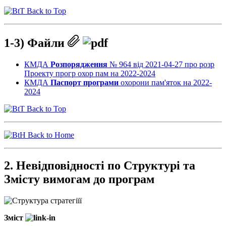
Back to Top
1-3) Файли
КМДА
Розпорядження
№ 964 від 2021-04-27 про розр
Проекту прогр охор пам на 2022-2024
КМДА
Паспорт програми
охорони пам'яток на 2022-
2024
Back to Top
Back to Home
2. Невідповідності по Структурі та
Змісту вимогам до програм
Зміст