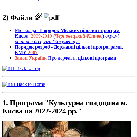
2) Файли
Міськрада -
Порядок Міських цільових програм
Києва
,
2009-2019
(
Черновецький-Кличко
)
окремі
питання до цього "документу"
Порядок розроб - Державні цільові прогрограми,
КМУ
2007
Закон України
Про державні
цільові програми
Back to Top
Back to Home
1. Програма "Культурна спадщина м.
Києва на 2022-2024 рр."