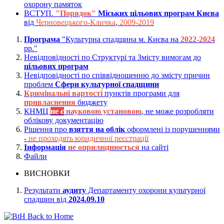
охорону памяток
ВСТУП.
"Порядок"
Міських цільових програм Києва
від
Черновецького-Кличка
,
2009-2019
Програма
"Культурна спадщина м. Києва на
2022-2024
рр."
Невідповідності по Структурі та Змісту вимогам до
цільових програм
Невідповідності по співвідношенню до змісту причин
проблем
Сфери культурної спадщини
Кримінальні вартості
пунктів програми для
привласнення
бюджету
КНМЦ
не є
науковою установою
, не може розробляти
облікову документацію
Рішення про
взяття на облік
оформлені із порушеннями
-
не проходять юридичної реєстрації
Інформація
не оприлюднюється
на сайті
Файли
ВИСНОВКИ
Результати
аудиту
Департаменту охорони культурної
спадщин від
2024.09.10
Back to Home