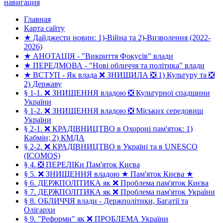
навигация
Главная
Карта сайту
★ Дайджести новин: 1)-Війна та 2)-Визволення (2022-
2026)
★ АНОТАЦІЯ - "Викриття Фокусів" влади
★ ПЕРЕДМОВА - "Нові обличчя та політика" влади
★ ВСТУП - Як влада ❌ ЗНИЩИЛА ❎ 1) Культуру та ❎
2) Державу
§ 1-1. ❌ ЗНИЩЕННЯ владою ❎ Культурної спадщини
України
§ 1-2. ❌ ЗНИЩЕННЯ владою ❎ Міських середовищ
України
§ 2-1. ❌ КРАДІВНИЦТВО в Охороні пам'яток: 1)
Кабмін; 2) КМДА
§ 2-2. ❌ КРАДІВНИЦТВО в Україні та в UNESCO
(ICOMOS)
§ 4. ❎ ПЕРЕЛІКи Пам'яток Києва
§ 5. ❌ ЗНИЩЕННЯ владою ★ Пам'яток Києва ★
§ 6. ДЕРЖПОЛІТИКА як ❌ Проблема пам'яток Києва
§ 7. ДЕРЖПОЛІТИКА як ❌ Проблема пам'яток України
§ 8. ОБЛИЧЧЯ влади - Держполітики, Багатії та
Олігархи
§ 9. "Реформи" як ❌ ПРОБЛЕМА України