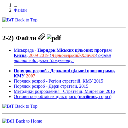
...
Файли
Back to Top
2-2) Файли
Міськрада -
Порядок Міських цільових програм
Києва
,
2009-2019
(
Черновецький-Кличко
)
окремі
питання до цього "документу"
Порядок розроб - Державні цільові прогрограми,
КМУ
2007
Порядок розроб - Регіон стратегій, КМУ 2015
Порядок розроб - Держ стратегії, 2015
Методики розроблення - Стратегій, Мінрегіон 2016
Основи розроб міськ ціль прогр (
посібник
, гориз)
Back to Top
Back to Home