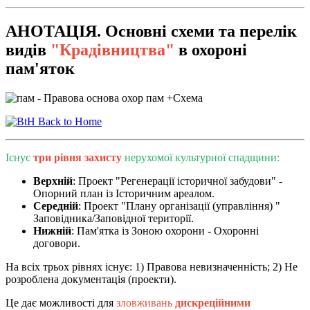
АНОТАЦІЯ. Основні схеми та перелік
видів
"Крадівництва"
в охороні
пам'яток
Back to Home
Існує
три рівня захисту
нерухомої культурної спадщини:
Верхній
: Проект "Регенерації історичної забудови" -
Опорний план із Історичним ареалом.
Середній
: Проект "Плану організації (управління) "
Заповідника/Заповідної території.
Нижній
: Пам'ятка із Зоною охорони - Охоронні
договори.
На всіх трьох рівнях існує: 1) Правова невизначенність; 2) Не
розроблена документація (проекти).
Це дає можливості для
зловживань
дискреційними