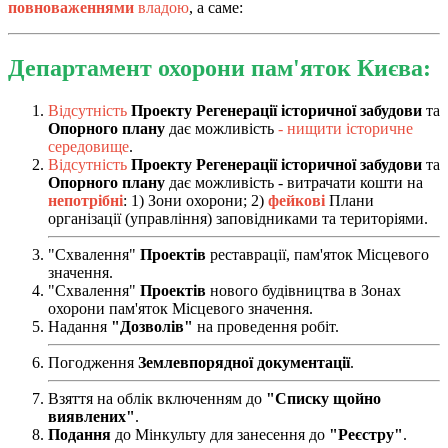
повноваженнями
владою
, а саме:
Департамент охорони пам'яток Києва:
Відсутність
Проекту Регенерації історичної забудови
та
Опорного плану
дає можливість
- нищити історичне
середовище
.
Відсутність
Проекту Регенерації історичної забудови
та
Опорного плану
дає можливість - витрачати кошти на
непотрібні
: 1) Зони охорони; 2)
фейкові
Плани
організації (управління) заповідниками та територіями.
"Схвалення"
Проектів
реставрації, пам'яток Місцевого
значення.
"Схвалення"
Проектів
нового будівництва в Зонах
охорони пам'яток Місцевого значення.
Надання
"Дозволів"
на проведення робіт.
Погодження
Землевпорядної документації
.
Взяття на облік включенням до
"Списку щойно
виявлених"
.
Подання
до Мінкульту для занесення до
"Реєстру"
.