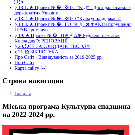
🇺🇦
§ 18-1. ★ Проект № ❼ - ❎ ГС "К-Д" - Дослідж. та аналіз
держполітик України
§ 18-2. ★ Проект № ❼ - ❎ ГО "Культурна-держава"
§ 18-3. ★ Проект № ❼ - ГО "К-Д" ❌ ФАКТи порушення
ПРАВ Громадян
§ 19. ★ Проект № ❽ - ПРОДАЖ Будівель-пам'яток
Києва для їх РЕНОВАЦІЇ
§ 20. 🇺🇦 ЗАКОНОДАВСТВО 🇺🇦
§ 21. ❎ БІБЛІОТЕКА
Про Сайт - Відвідуваність за 2019-2025 рр.
Про Сайт
Карта сайту (--)
Строка навигации
Главная
Міська програма Культурна спадщина
на 2022-2024 рр.