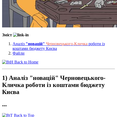
Зміст
Аналіз
"новацій"
Черновецького-Кличка
роботи із
коштами бюджету Києва
Файли
Back to Home
1) Аналіз "новацій" Черновецького-
Кличка роботи із коштами бюджету
Києва
...
Back to Top