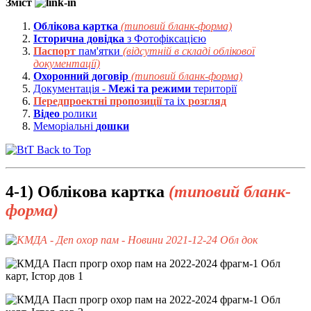
Зміст
Облікова картка
(типовий бланк-форма)
Історична довідка
з Фотофіксацією
Паспорт
пам'ятки
(відсутній в складі облікової
документації)
Охоронний договір
(типовий бланк-форма)
Документація -
Межі та режими
території
Передпроектні пропозиції
та іх
розгляд
Відео
ролики
Меморіальні
дошки
Back to Top
4-1) Облікова картка
(типовий бланк-
форма)