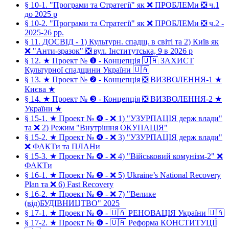
§ 10-1. "Програми та Стратегії" як ❌ ПРОБЛЕМи ❎ ч.1
до 2025 р
§ 10-2. "Програми та Стратегії" як ❌ ПРОБЛЕМи ❎ ч.2 -
2025-26 рр.
§ 11. ДОСВІД - 1) Культурн. спадщ. в світі та 2) Київ як
❌ "Анти-зразок" ❎ вул. Інститутська, 9 в 2026 р
§ 12. ★ Проект № ❶ - Концепція 🇺🇦 ЗАХИСТ
Культурної спадщини України 🇺🇦
§ 13. ★ Проект № ❷ - Концепція ❎ ВИЗВОЛЕННЯ-1 ★
Києва ★
§ 14. ★ Проект № ❸ - Концепція ❎ ВИЗВОЛЕННЯ-2 ★
України ★
§ 15-1. ★ Проект № ❹ - ❌ 1) "УЗУРПАЦІЯ держ влади"
та ❌ 2) Режим "Внутрішня ОКУПАЦІЯ"
§ 15-2. ★ Проект № ❹ - ❌ 3) "УЗУРПАЦІЯ держ влади"
❌ ФАКТи та ПЛАНи
§ 15-3. ★ Проект № ❹ - ❌ 4) "Військовий комунізм-2" ❌
ФАКТи
§ 16-1. ★ Проект № ❺ - ❌ 5) Ukraine’s National Recovery
Plan та ❌ 6) Fast Recovery
§ 16-2. ★ Проект № ❺ - ❌ 7) "Велике
(від)БУДІВНИЦТВО" 2025
§ 17-1. ★ Проект № ❻ - 🇺🇦 РЕНОВАЦІЯ України 🇺🇦
§ 17-2. ★ Проект № ❻ - 🇺🇦 Реформа КОНСТИТУЦІЇ