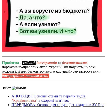
Проблема
-
свідомі
дисгармонія
та
безситемність
нормативно-правових актів України, які надають широкі
можливісті для безконтрольного
корупційного
застосування
дискреційних повноважень
Зміст
АНОТАЦІЯ. Основні схеми та перелік видів
"Крадівництва"
в охороні пам'яток
ПЕРЕДМОВА. Основа для корупції, закладена в ЗУ Про