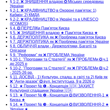
§ 1-2. ❌ ЗНИЩЕННЯ владою ❎ Міських середовищ
України
§ 2-1. ❌ КРАДІВНИЦТВО в Охороні пам'яток: 1)
Кабмін; 2) КМДА
§ 2-2. ❌ КРАДІВНИЦТВО в Україні та в UNESCO
(ICOMOS)
§ 4. ❎ ПЕРЕЛІКи Пам'яток Києва
§ 5. ❌ ЗНИЩЕННЯ владою ★ Пам'яток Києва ★
§ 6. ДЕРЖПОЛІТИКА як ❌ Проблема пам'яток Києва
§ 7. ДЕРЖПОЛІТИКА як ❌ Проблема пам'яток України
§ 8. ОБЛИЧЧЯ влади - Держполітики, Багатії та
Олігархи
§ 9. "Реформи" як ❌ ПРОБЛЕМА України
§ 10-1. "Програми та Стратегії" як ❌ ПРОБЛЕМи ❎ ч.1
до 2025 р
§ 10-2. "Програми та Стратегії" як ❌ ПРОБЛЕМи ❎ ч.2
- 2025-26 рр.
§ 11. ДОСВІД - 1) Культурн. спадщ. в світі та 2) Київ як
❌ "Анти-зразок" ❎ вул. Інститутська, 9 в 2026 р
§ 12. ★ Проект № ❶ - Концепція 🇺🇦 ЗАХИСТ
Культурної спадщини України 🇺🇦
§ 13. ★ Проект № ❷ - Концепція ❎ ВИЗВОЛЕННЯ-1 ★
Києва ★
§ 14. ★ Проект № ❸ - Концепція ❎ ВИЗВОЛЕННЯ-2 ★
України ★