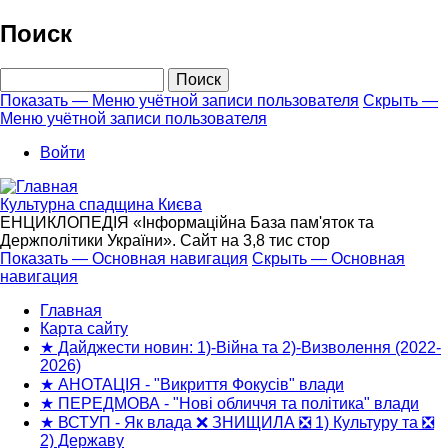
Перейти
Поиск
к
основному
Поиск
содержанию
Показать — Меню учётной записи пользователя
Скрыть —
Меню учётной записи пользователя
Меню
учётной
Войти
записи
пользователя
Культурна спадщина Києва
ЕНЦИКЛОПЕДІЯ «Інформаційна База пам'яток та
Держполітики України». Сайт на 3,8 тис стор
Показать — Основная навигация
Скрыть — Основная
навигация
Основная
навигация
Главная
Карта сайту
★ Дайджести новин: 1)-Війна та 2)-Визволення (2022-
2026)
★ АНОТАЦІЯ - "Викриття Фокусів" влади
★ ПЕРЕДМОВА - "Нові обличчя та політика" влади
★ ВСТУП - Як влада ❌ ЗНИЩИЛА ❎ 1) Культуру та ❎
2) Державу