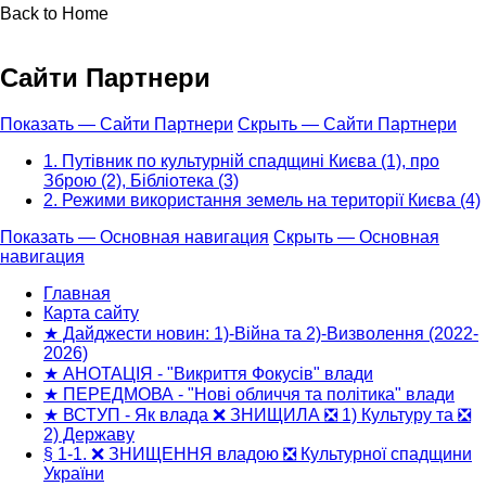
Back to Home
Сайти Партнери
Показать — Сайти Партнери
Скрыть — Сайти Партнери
1. Путівник по культурній спадщині Києва (1), про
Зброю (2), Бібліотека (3)
2. Режими використання земель на території Києва (4)
Показать — Основная навигация
Скрыть — Основная
навигация
Основная
навигация
Главная
Карта сайту
★ Дайджести новин: 1)-Війна та 2)-Визволення (2022-
2026)
★ АНОТАЦІЯ - "Викриття Фокусів" влади
★ ПЕРЕДМОВА - "Нові обличчя та політика" влади
★ ВСТУП - Як влада ❌ ЗНИЩИЛА ❎ 1) Культуру та ❎
2) Державу
§ 1-1. ❌ ЗНИЩЕННЯ владою ❎ Культурної спадщини
України