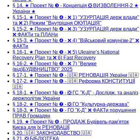
§ 14. ★ Проект № ❸ - Концепція ❎ ВИЗВОЛЕННЯ-2 ★
України ★
§ 15-1. ★ Проект № ❹ - ❌ 1) "УЗУРПАЦІЯ держ влади"
та ❌ 2) Режим "Внутрішня ОКУПАЦІЯ"
§ 15-2. ★ Проект № ❹ - ❌ 3) "УЗУРПАЦІЯ держ влади"
❌ ФАКТи та ПЛАНи
§ 15-3. ★ Проект № ❹ - ❌ 4) "Військовий комунізм-2" ❌
ФАКТи
§ 16-1. ★ Проект № ❺ - ❌ 5) Ukraine’s National
Recovery Plan та ❌ 6) Fast Recovery
§ 16-2. ★ Проект № ❺ - ❌ 7) "Велике
(від)БУДІВНИЦТВО" 2025
§ 17-1. ★ Проект № ❻ - 🇺🇦 РЕНОВАЦІЯ України 🇺🇦
§ 17-2. ★ Проект № ❻ - 🇺🇦 Реформа КОНСТИТУЦІЇ
🇺🇦
§ 18-1. ★ Проект № ❼ - ❎ ГС "К-Д" - Дослідж. та аналіз
держполітик України
§ 18-2. ★ Проект № ❼ - ❎ ГО "Культурна-держава"
§ 18-3. ★ Проект № ❼ - ГО "К-Д" ❌ ФАКТи порушення
ПРАВ Громадян
§ 19. ★ Проект № ❽ - ПРОДАЖ Будівель-пам'яток
Києва для їх РЕНОВАЦІЇ
§ 20. 🇺🇦 ЗАКОНОДАВСТВО 🇺🇦
§ 21. ❎ БІБЛІОТЕКА