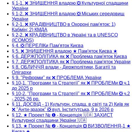
§ 1-1. ❌ ЗНИЩЕННЯ владою ❎ Культурної спадщини
України
§ 1-2. ❌ ЗНИЩЕННЯ владою ❎ Міських середовищ
України
§ 2-1. ❌ КРАДІВНИЦТВО в Охороні пам'яток: 1)
Кабмін; 2) КМДА
§ 2-2. ❌ КРАДІВНИЦТВО в Україні та в UNESCO
(ICOMOS)
§ 4. ❎ ПЕРЕЛІКи Пам'яток Києва
§ 5. ❌ ЗНИЩЕННЯ владою ★ Пам'яток Києва ★
§ 6. ДЕРЖПОЛІТИКА як ❌ Проблема пам'яток Києва
§ 7. ДЕРЖПОЛІТИКА як ❌ Проблема пам'яток України
§ 8. ОБЛИЧЧЯ влади - Держполітики, Багатії та
Олігархи
§ 9. "Реформи" як ❌ ПРОБЛЕМА України
§ 10-1. "Програми та Стратегії" як ❌ ПРОБЛЕМи ❎ ч.1
до 2025 р
§ 10-2. "Програми та Стратегії" як ❌ ПРОБЛЕМи ❎ ч.2
- 2025-26 рр.
§ 11. ДОСВІД - 1) Культурн. спадщ. в світі та 2) Київ як
❌ "Анти-зразок" ❎ вул. Інститутська, 9 в 2026 р
§ 12. ★ Проект № ❶ - Концепція 🇺🇦 ЗАХИСТ
Культурної спадщини України 🇺🇦
§ 13. ★ Проект № ❷ - Концепція ❎ ВИЗВОЛЕННЯ-1 ★
Києва ★