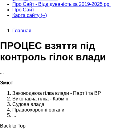
Про Сайт - Відвідуваність за 2019-2025 рр.
Про Сайт
Карта сайту (--)
Главная
Строка
ПРОЦЕС взяття під
навигации
контроль гілок влади
...
Зміст
Законодавча гілка влади - Партії та ВР
Виконавча гілка - Кабмін
Судова влада
Правоохоронні органи
...
Back to Top