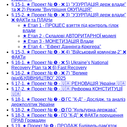
§ 15-1. ★ Проект № ❹ - ❌ 1) "УЗУРПАЦІЯ держ влади"
та ❌ 2) Режим "Внутрішня ОКУПАЦІЯ"
§ 15-2. ★ Проект № ❹ - ❌ 3) "УЗУРПАЦІЯ держ влади"
❌ ФАКТи та ПЛАНи
★ Етап 1 - ПРОЦЕС взяття під контроль гілок
влади
★ Етап 2 - Складові АВТОРИТАРНОЇ моделі
★ Етап 3 - МОНЕТИЗАЦІЯ Влади
★ Етап 4 - "Ефект Даннінга-Крюгера"
§ 15-3. ★ Проект № ❹ - ❌ 4) "Військовий комунізм-2" ❌
ФАКТи
§ 16-1. ★ Проект № ❺ - ❌ 5) Ukraine’s National
Recovery Plan та ❌ 6) Fast Recovery
§ 16-2. ★ Проект № ❺ - ❌ 7) "Велике
(від)БУДІВНИЦТВО" 2025
§ 17-1. ★ Проект № ❻ - 🇺🇦 РЕНОВАЦІЯ України 🇺🇦
§ 17-2. ★ Проект № ❻ - 🇺🇦 Реформа КОНСТИТУЦІЇ
🇺🇦
§ 18-1. ★ Проект № ❼ - ❎ ГС "К-Д" - Дослідж. та аналіз
держполітик України
§ 18-2. ★ Проект № ❼ - ❎ ГО "Культурна-держава"
§ 18-3. ★ Проект № ❼ - ГО "К-Д" ❌ ФАКТи порушення
ПРАВ Громадян
§ 19. ★ Проект № ❽ - ПРОДАЖ Будівель-пам'яток