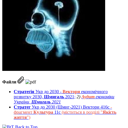
Файли
Стратегія
Укр до 2030 -
Вектори
економічного
розвитку 2030,
Шмигаль
2021;
2)
Аудит
економіки
України,
Шмигаль
2021
Стратег
Укр до 2030 (Шмиг-2021) Вектори 416с
-
фрагмент
Культура
11с
(міститься в розділі "
Якість
життя
")
Back to Top