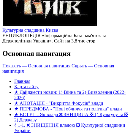
Культурна спадщина Києва
ЕНЦИКЛОПЕДІЯ «Інформаційна База пам'яток та
Держполітики України». Сайт на 3,8 тис стор
Основная навигация
Показать — Основная навигация
Скрыть — Основная
навигация
Главная
Карта сайту
★ Дайджести новин: 1)-Війна та 2)-Визволення (2022-
2026)
★ АНОТАЦІЯ - "Викриття Фокусів" влади
★ ПЕРЕДМОВА - "Нові обличчя та політика" влади
★ ВСТУП - Як влада ❌ ЗНИЩИЛА ❎ 1) Культуру та ❎
2) Державу
§ 1-1. ❌ ЗНИЩЕННЯ владою ❎ Культурної спадщини
України