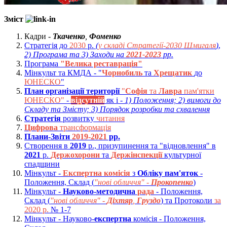
Зміст
Кадри -
Ткаченко
,
Фоменко
Стратегія до
2030
р.
(
у складі Стратегії-2030 Шмигаля
)
,
2) Програма та 3) Заходи на
2021-2023
рр.
Програма
"Велика реставрація"
Мінкульт та КМДА - "
Чорнобиль
та
Хрещатик
до
ЮНЕСКО
"
План організації території
"
Софія
та
Лавра
пам'ятки
ЮНЕСКО"
-
відсутній
як і -
1) Положення; 2) вимоги до
Складу та Змісту; 3) Порядок розробки та схвалення
Стратегія
розвитку
читання
Цифрова
трансформація
Плани-Звіти
2019-2021
рр.
Створення в
2019
р., призупинення та "відновлення" в
2021
р.
Держохорони
та
Держінспекції
культурної
спадщини
Мінкульт -
Експертна комісія
з
Обліку пам'яток
-
Положення, Склад (
"нові обличчя"
-
Прокопенко
)
Мінкульт -
Науково-методична
рада
- Положення,
Склад
(
"нові обличчя" -
Діхтяр
,
Груздо
) та Протоколи
за
2020 р.
№ 1-7
Мінкульт - Науково-
експертна
комісія - Положення,