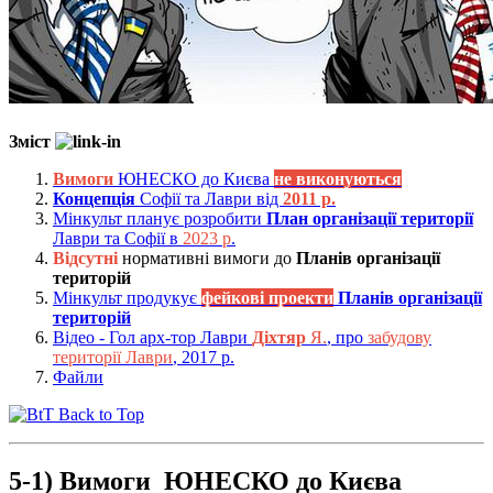
Зміст
Вимоги
ЮНЕСКО до Києва
не виконуються
Концепція
Софії та Лаври від
2011 р.
Мінкульт планує розробити
План організації території
Лаври та Софії в
2023 р
.
Відсутні
нормативні вимоги до
Планів організації
територій
Мінкульт продукує
фейкові проекти
Планів організації
територій
Відео - Гол арх-тор Лаври
Діхтяр
Я.
, про
забудову
території Лаври
, 2017 р.
Файли
Back to Top
5-1) Вимоги ЮНЕСКО до Києва