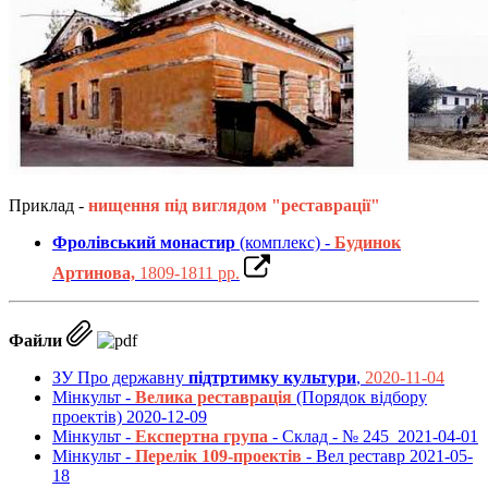
Приклад -
нищення під виглядом "реставрації"
Фролівський монастир
(комплекс) -
Будинок
Артинова,
1809-1811 рр.
Файли
ЗУ Про державну
підтртимку культури
,
2020-11-04
Мінкульт -
Велика реставрація
(Порядок відбору
проектів) 2020-12-09
Мінкульт -
Експертна група
- Склад - № 245 2021-04-01
Мінкульт -
Перелік 109-проектів
- Вел реставр 2021-05-
18