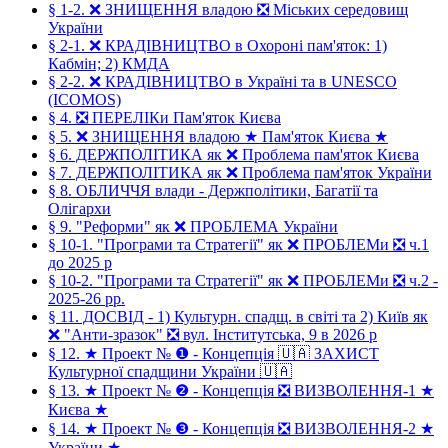
§ 1-2. ❌ ЗНИЩЕННЯ владою ❎ Міських середовищ
України
§ 2-1. ❌ КРАДІВНИЦТВО в Охороні пам'яток: 1)
Кабмін; 2) КМДА
§ 2-2. ❌ КРАДІВНИЦТВО в Україні та в UNESCO
(ICOMOS)
§ 4. ❎ ПЕРЕЛІКи Пам'яток Києва
§ 5. ❌ ЗНИЩЕННЯ владою ★ Пам'яток Києва ★
§ 6. ДЕРЖПОЛІТИКА як ❌ Проблема пам'яток Києва
§ 7. ДЕРЖПОЛІТИКА як ❌ Проблема пам'яток України
§ 8. ОБЛИЧЧЯ влади - Держполітики, Багатії та
Олігархи
§ 9. "Реформи" як ❌ ПРОБЛЕМА України
§ 10-1. "Програми та Стратегії" як ❌ ПРОБЛЕМи ❎ ч.1
до 2025 р
§ 10-2. "Програми та Стратегії" як ❌ ПРОБЛЕМи ❎ ч.2 -
2025-26 рр.
§ 11. ДОСВІД - 1) Культурн. спадщ. в світі та 2) Київ як
❌ "Анти-зразок" ❎ вул. Інститутська, 9 в 2026 р
§ 12. ★ Проект № ❶ - Концепція 🇺🇦 ЗАХИСТ
Культурної спадщини України 🇺🇦
§ 13. ★ Проект № ❷ - Концепція ❎ ВИЗВОЛЕННЯ-1 ★
Києва ★
§ 14. ★ Проект № ❸ - Концепція ❎ ВИЗВОЛЕННЯ-2 ★
України ★