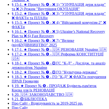
§ 15-1. ★ Проект № ❹ - ❌ 1) "УЗУРПАЦІЯ держ влади"
та ❌ 2) Режим "Внутрішня ОКУПАЦІЯ"
§ 15-2. ★ Проект № ❹ - ❌ 3) "УЗУРПАЦІЯ держ влади"
❌ ФАКТи та ПЛАНи
§ 15-3. ★ Проект № ❹ - ❌ 4) "Військовий комунізм-2" ❌
ФАКТи
§ 16-1. ★ Проект № ❺ - ❌ 5) Ukraine’s National Recovery
Plan та ❌ 6) Fast Recovery
§ 16-2. ★ Проект № ❺ - ❌ 7) "Велике
(від)БУДІВНИЦТВО" 2025
§ 17-1. ★ Проект № ❻ - 🇺🇦 РЕНОВАЦІЯ України 🇺🇦
§ 17-2. ★ Проект № ❻ - 🇺🇦 Реформа КОНСТИТУЦІЇ
🇺🇦
§ 18-1. ★ Проект № ❼ - ❎ ГС "К-Д" - Дослідж. та аналіз
держполітик України
§ 18-2. ★ Проект № ❼ - ❎ ГО "Культурна-держава"
§ 18-3. ★ Проект № ❼ - ГО "К-Д" ❌ ФАКТи порушення
ПРАВ Громадян
§ 19. ★ Проект № ❽ - ПРОДАЖ Будівель-пам'яток
Києва для їх РЕНОВАЦІЇ
§ 20. 🇺🇦 ЗАКОНОДАВСТВО 🇺🇦
§ 21. ❎ БІБЛІОТЕКА
Про Сайт - Відвідуваність за 2019-2025 рр.
Про Сайт