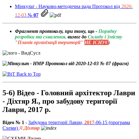
Мінкульт - Науково-методична рада Протокол від
2020-
12-03
№
07
Фрагмент протоколу, при тому, що -
Порядку
розробки та схвалення,
вимог до
Складу і Змісту
"Планів організації території"
НЕ ІСНУЄ
:
Back to Top
5-6) Відео - Головний архітектор Лаври
- Діхтяр Я., про забудову території
Лаври, 2017 р.
Відео № 1
-
Забудова території Лаври,
2017
-06-15 (програма
Схеми)
Я.
Діхтяр