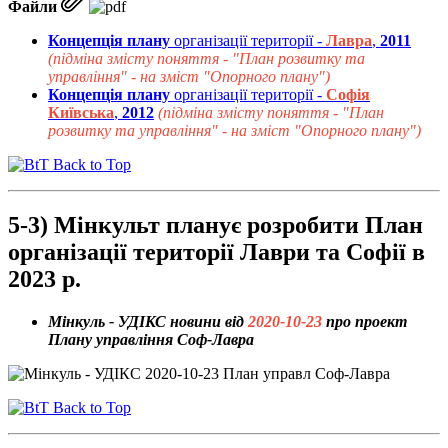
Файли
Концепція плану
організації території -
Лавра
,
2011
(підміна змісту поняття - "План розвитку та
управління" - на зміст "Опорного плану")
Концепція плану
організації території -
Софія
Київська
,
2012
(підміна змісту поняття - "План
розвитку та управління" - на зміст "Опорного плану")
Back to Top
5-3) Мінкульт планує розробити План
організації території Лаври та Софії в
2023 р.
Мінкуль - УДІКС новини від
2020-10-23
про проект
Плану управління Соф-Лавра
Back to Top