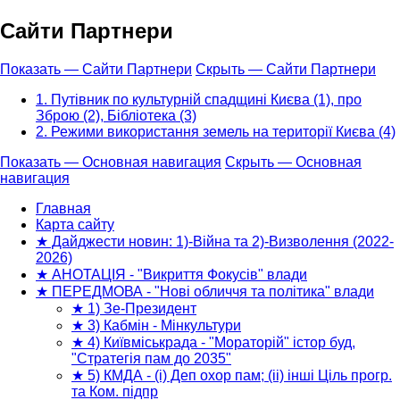
Сайти Партнери
Показать — Сайти Партнери
Скрыть — Сайти Партнери
1. Путівник по культурній спадщині Києва (1), про
Зброю (2), Бібліотека (3)
2. Режими використання земель на території Києва (4)
Показать — Основная навигация
Скрыть — Основная
навигация
Основная
навигация
Главная
Карта сайту
★ Дайджести новин: 1)-Війна та 2)-Визволення (2022-
2026)
★ АНОТАЦІЯ - "Викриття Фокусів" влади
★ ПЕРЕДМОВА - "Нові обличчя та політика" влади
★ 1) Зе-Президент
★ 3) Кабмін - Мінкультури
★ 4) Київміськрада - "Мораторій" істор буд,
"Стратегія пам до 2035"
★ 5) КМДА - (і) Деп охор пам; (іі) інші Ціль прогр.
та Ком. підпр