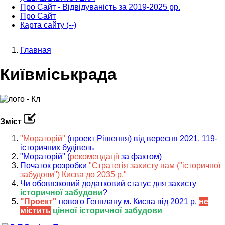
Про Сайт - Відвідуваність за 2019-2025 рр.
Про Сайт
Карта сайту (--)
Главная
Строка
Київміськрада
навигации
Зміст
"Мораторій"
(проект Рішення) від вересня 2021, 119-
історичних будівель
"Мораторій" (
рекомендації
за фактом)
Початок розробки
"Стратегія захисту пам ("історичної
забудови") Києва до 2035 р."
Чи обовязковий додатковий статус для захисту
історичної забудови
?
"Проект"
нового Генплану м. Києва від 2021 р.
не
містить
цінної історичної забудови