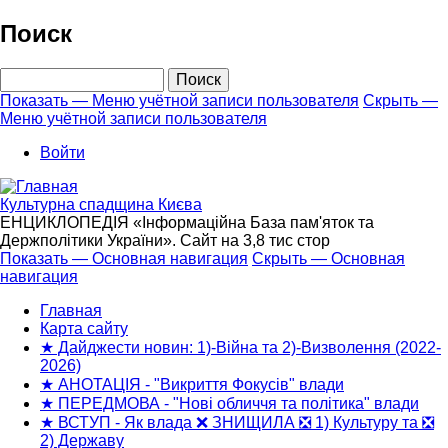
Перейти
Поиск
к
основному
Поиск
содержанию
Показать — Меню учётной записи пользователя
Скрыть —
Меню учётной записи пользователя
Меню
учётной
Войти
записи
пользователя
Культурна спадщина Києва
ЕНЦИКЛОПЕДІЯ «Інформаційна База пам'яток та
Держполітики України». Сайт на 3,8 тис стор
Показать — Основная навигация
Скрыть — Основная
навигация
Основная
навигация
Главная
Карта сайту
★ Дайджести новин: 1)-Війна та 2)-Визволення (2022-
2026)
★ АНОТАЦІЯ - "Викриття Фокусів" влади
★ ПЕРЕДМОВА - "Нові обличчя та політика" влади
★ ВСТУП - Як влада ❌ ЗНИЩИЛА ❎ 1) Культуру та ❎
2) Державу