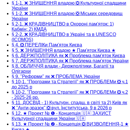
§ 1-1. ❌ ЗНИЩЕННЯ владою ❎ Культурної спадщини
України
§ 1-2. ❌ ЗНИЩЕННЯ владою ❎ Міських середовищ
України
§ 2-1. ❌ КРАДІВНИЦТВО в Охороні пам'яток: 1)
Кабмін; 2) КМДА
§ 2-2. ❌ КРАДІВНИЦТВО в Україні та в UNESCO
(ICOMOS)
§ 4. ❎ ПЕРЕЛІКи Пам'яток Києва
§ 5. ❌ ЗНИЩЕННЯ владою ★ Пам'яток Києва ★
§ 6. ДЕРЖПОЛІТИКА як ❌ Проблема пам'яток Києва
§ 7. ДЕРЖПОЛІТИКА як ❌ Проблема пам'яток України
§ 8. ОБЛИЧЧЯ влади - Держполітики, Багатії та
Олігархи
§ 9. "Реформи" як ❌ ПРОБЛЕМА України
§ 10-1. "Програми та Стратегії" як ❌ ПРОБЛЕМи ❎ ч.1
до 2025 р
§ 10-2. "Програми та Стратегії" як ❌ ПРОБЛЕМи ❎ ч.2
- 2025-26 рр.
§ 11. ДОСВІД - 1) Культурн. спадщ. в світі та 2) Київ як
❌ "Анти-зразок" ❎ вул. Інститутська, 9 в 2026 р
§ 12. ★ Проект № ❶ - Концепція 🇺🇦 ЗАХИСТ
Культурної спадщини України 🇺🇦
§ 13. ★ Проект № ❷ - Концепція ❎ ВИЗВОЛЕННЯ-1 ★
Києва ★