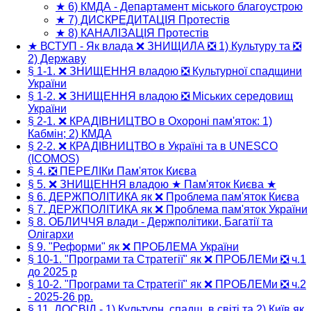
★ 6) КМДА - Департамент міського благоустрою
★ 7) ДИСКРЕДИТАЦІЯ Протестів
★ 8) КАНАЛІЗАЦІЯ Протестів
★ ВСТУП - Як влада ❌ ЗНИЩИЛА ❎ 1) Культуру та ❎
2) Державу
§ 1-1. ❌ ЗНИЩЕННЯ владою ❎ Культурної спадщини
України
§ 1-2. ❌ ЗНИЩЕННЯ владою ❎ Міських середовищ
України
§ 2-1. ❌ КРАДІВНИЦТВО в Охороні пам'яток: 1)
Кабмін; 2) КМДА
§ 2-2. ❌ КРАДІВНИЦТВО в Україні та в UNESCO
(ICOMOS)
§ 4. ❎ ПЕРЕЛІКи Пам'яток Києва
§ 5. ❌ ЗНИЩЕННЯ владою ★ Пам'яток Києва ★
§ 6. ДЕРЖПОЛІТИКА як ❌ Проблема пам'яток Києва
§ 7. ДЕРЖПОЛІТИКА як ❌ Проблема пам'яток України
§ 8. ОБЛИЧЧЯ влади - Держполітики, Багатії та
Олігархи
§ 9. "Реформи" як ❌ ПРОБЛЕМА України
§ 10-1. "Програми та Стратегії" як ❌ ПРОБЛЕМи ❎ ч.1
до 2025 р
§ 10-2. "Програми та Стратегії" як ❌ ПРОБЛЕМи ❎ ч.2
- 2025-26 рр.
§ 11. ДОСВІД - 1) Культурн. спадщ. в світі та 2) Київ як