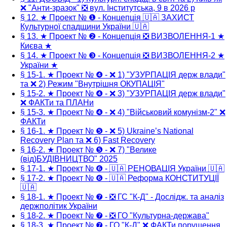
❌ "Анти-зразок" ❎ вул. Інститутська, 9 в 2026 р
§ 12. ★ Проект № ❶ - Концепція 🇺🇦 ЗАХИСТ
Культурної спадщини України 🇺🇦
§ 13. ★ Проект № ❷ - Концепція ❎ ВИЗВОЛЕННЯ-1 ★
Києва ★
§ 14. ★ Проект № ❸ - Концепція ❎ ВИЗВОЛЕННЯ-2 ★
України ★
§ 15-1. ★ Проект № ❹ - ❌ 1) "УЗУРПАЦІЯ держ влади"
та ❌ 2) Режим "Внутрішня ОКУПАЦІЯ"
§ 15-2. ★ Проект № ❹ - ❌ 3) "УЗУРПАЦІЯ держ влади"
❌ ФАКТи та ПЛАНи
§ 15-3. ★ Проект № ❹ - ❌ 4) "Військовий комунізм-2" ❌
ФАКТи
§ 16-1. ★ Проект № ❺ - ❌ 5) Ukraine’s National
Recovery Plan та ❌ 6) Fast Recovery
§ 16-2. ★ Проект № ❺ - ❌ 7) "Велике
(від)БУДІВНИЦТВО" 2025
§ 17-1. ★ Проект № ❻ - 🇺🇦 РЕНОВАЦІЯ України 🇺🇦
§ 17-2. ★ Проект № ❻ - 🇺🇦 Реформа КОНСТИТУЦІЇ
🇺🇦
§ 18-1. ★ Проект № ❼ - ❎ ГС "К-Д" - Дослідж. та аналіз
держполітик України
§ 18-2. ★ Проект № ❼ - ❎ ГО "Культурна-держава"
§ 18-3. ★ Проект № ❼ - ГО "К-Д" ❌ ФАКТи порушення