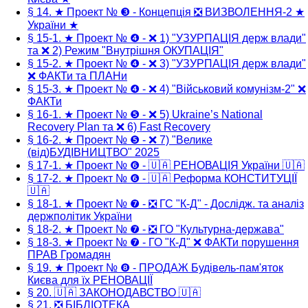
§ 14. ★ Проект № ❸ - Концепція ❎ ВИЗВОЛЕННЯ-2 ★
України ★
§ 15-1. ★ Проект № ❹ - ❌ 1) "УЗУРПАЦІЯ держ влади"
та ❌ 2) Режим "Внутрішня ОКУПАЦІЯ"
§ 15-2. ★ Проект № ❹ - ❌ 3) "УЗУРПАЦІЯ держ влади"
❌ ФАКТи та ПЛАНи
§ 15-3. ★ Проект № ❹ - ❌ 4) "Військовий комунізм-2" ❌
ФАКТи
§ 16-1. ★ Проект № ❺ - ❌ 5) Ukraine’s National
Recovery Plan та ❌ 6) Fast Recovery
§ 16-2. ★ Проект № ❺ - ❌ 7) "Велике
(від)БУДІВНИЦТВО" 2025
§ 17-1. ★ Проект № ❻ - 🇺🇦 РЕНОВАЦІЯ України 🇺🇦
§ 17-2. ★ Проект № ❻ - 🇺🇦 Реформа КОНСТИТУЦІЇ
🇺🇦
§ 18-1. ★ Проект № ❼ - ❎ ГС "К-Д" - Дослідж. та аналіз
держполітик України
§ 18-2. ★ Проект № ❼ - ❎ ГО "Культурна-держава"
§ 18-3. ★ Проект № ❼ - ГО "К-Д" ❌ ФАКТи порушення
ПРАВ Громадян
§ 19. ★ Проект № ❽ - ПРОДАЖ Будівель-пам'яток
Києва для їх РЕНОВАЦІЇ
§ 20. 🇺🇦 ЗАКОНОДАВСТВО 🇺🇦
§ 21. ❎ БІБЛІОТЕКА