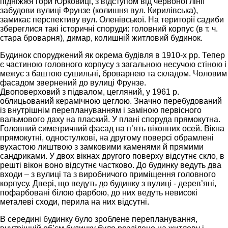
підніжжя гори Юрковиці, з відступом від червоної лінії
забудови вулиці Фрунзе (колишня вул. Кирилівська),
замикає перспективу вул. Оленівської. На території садиби
збереглися такі історичні споруди: головний корпус (в т. ч.
стара броварня), димар, колишній житловий будинок.
Будинок споруджений як окрема будівля в 1910-х рр. Тепер
є частиною головного корпусу з загальною несучою стіною і
межує з баштою сушильні, броварнею та складом. Чоловим
фасадом звернений до вулиці Фрунзе.
Двоповерховий з підвалом, цегляний, у 1961 р.
облицьований керамічною цеглою. Значно перебудований
із внутрішнім переплануванням і заміною первісного
вальмового даху на плаский. У плані споруда прямокутна.
Головний симетричний фасад на п’ять віконних осей. Вікна
прямокутні, одностулкові, на другому поверсі обрамлені
вухастою лиштвою з замковими каменями й прямими
сандриками. У двох вікнах другого поверху відсутнє скло, в
решті вікон воно відсутнє частково. До будинку ведуть два
входи – з вулиці та з виробничого приміщення головного
корпусу. Двері, що ведуть до будинку з вулиці - дерев’яні,
пофарбовані білою фарбою, до них ведуть невисокі
металеві сходи, перила на них відсутні.
В середині будинку було зроблене перепланування,