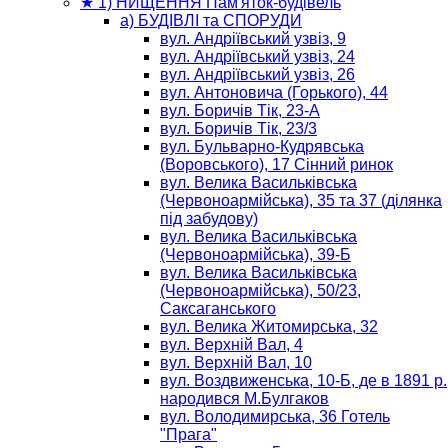
★ 1) НИЩЕННЯ Пам'яток-будівель
а) БУДІВЛІ та CПОРУДИ
вул. Андріївський узвіз, 9
вул. Андріївський узвіз, 24
вул. Андріївський узвіз, 26
вул. Антоновича (Горького), 44
вул. Боричів Тік, 23-А
вул. Боричів Тік, 23/3
вул. Бульварно-Кудрявська
(Воровського), 17 Сінний ринок
вул. Велика Васильківська
(Червоноармійська), 35 та 37 (ділянка
під забудову)
вул. Велика Васильківська
(Червоноармійська), 39-Б
вул. Велика Васильківська
(Червоноармійська), 50/23,
Саксаганського
вул. Велика Житомирська, 32
вул. Верхній Вал, 4
вул. Верхній Вал, 10
вул. Воздвиженська, 10-Б, де в 1891 р.
народився М.Булгаков
вул. Володимирська, 36 Готель
"Прага"