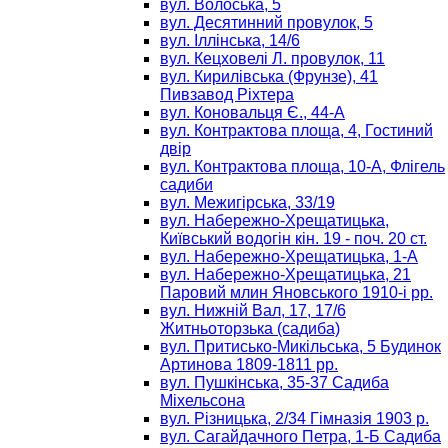
вул. Волоська, 5
вул. Десятинний провулок, 5
вул. Іллінська, 14/6
вул. Кецховелі Л. провулок, 11
вул. Кирилівська (Фрунзе), 41
Пивзавод Ріхтера
вул. Коновальця Є., 44-А
вул. Контрактова площа, 4, Гостиний
двір
вул. Контрактова площа, 10-А, Флігель
садиби
вул. Межигірська, 33/19
вул. Набережно-Хрещатицька,
Київський водогін кін. 19 - поч. 20 ст.
вул. Набережно-Хрещатицька, 1-А
вул. Набережно-Хрещатицька, 21
Паровий млин Яновського 1910-і рр.
вул. Нижній Вал, 17, 17/6
Житньоторзька (садиба)
вул. Притисько-Микільська, 5 Будинок
Артинова 1809-1811 рр.
вул. Пушкінська, 35-37 Садиба
Міхельсона
вул. Різницька, 2/34 Гімназія 1903 р.
вул. Сагайдачного Петра, 1-Б Садиба