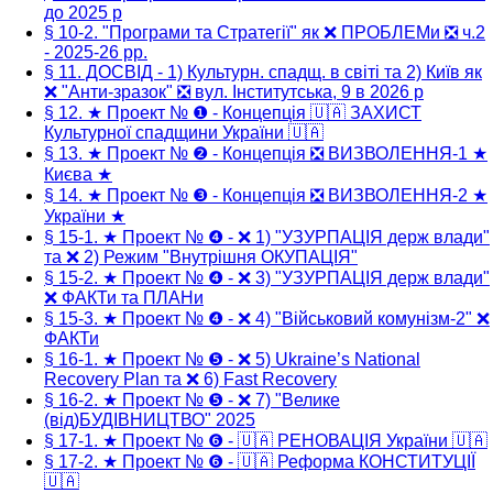
до 2025 р
§ 10-2. "Програми та Стратегії" як ❌ ПРОБЛЕМи ❎ ч.2
- 2025-26 рр.
§ 11. ДОСВІД - 1) Культурн. спадщ. в світі та 2) Київ як
❌ "Анти-зразок" ❎ вул. Інститутська, 9 в 2026 р
§ 12. ★ Проект № ❶ - Концепція 🇺🇦 ЗАХИСТ
Культурної спадщини України 🇺🇦
§ 13. ★ Проект № ❷ - Концепція ❎ ВИЗВОЛЕННЯ-1 ★
Києва ★
§ 14. ★ Проект № ❸ - Концепція ❎ ВИЗВОЛЕННЯ-2 ★
України ★
§ 15-1. ★ Проект № ❹ - ❌ 1) "УЗУРПАЦІЯ держ влади"
та ❌ 2) Режим "Внутрішня ОКУПАЦІЯ"
§ 15-2. ★ Проект № ❹ - ❌ 3) "УЗУРПАЦІЯ держ влади"
❌ ФАКТи та ПЛАНи
§ 15-3. ★ Проект № ❹ - ❌ 4) "Військовий комунізм-2" ❌
ФАКТи
§ 16-1. ★ Проект № ❺ - ❌ 5) Ukraine’s National
Recovery Plan та ❌ 6) Fast Recovery
§ 16-2. ★ Проект № ❺ - ❌ 7) "Велике
(від)БУДІВНИЦТВО" 2025
§ 17-1. ★ Проект № ❻ - 🇺🇦 РЕНОВАЦІЯ України 🇺🇦
§ 17-2. ★ Проект № ❻ - 🇺🇦 Реформа КОНСТИТУЦІЇ
🇺🇦