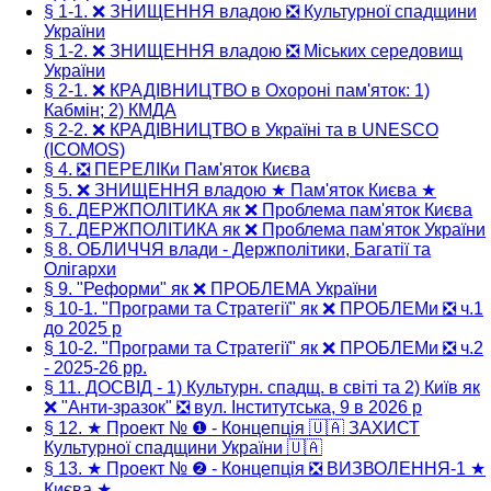
§ 1-1. ❌ ЗНИЩЕННЯ владою ❎ Культурної спадщини
України
§ 1-2. ❌ ЗНИЩЕННЯ владою ❎ Міських середовищ
України
§ 2-1. ❌ КРАДІВНИЦТВО в Охороні пам'яток: 1)
Кабмін; 2) КМДА
§ 2-2. ❌ КРАДІВНИЦТВО в Україні та в UNESCO
(ICOMOS)
§ 4. ❎ ПЕРЕЛІКи Пам'яток Києва
§ 5. ❌ ЗНИЩЕННЯ владою ★ Пам'яток Києва ★
§ 6. ДЕРЖПОЛІТИКА як ❌ Проблема пам'яток Києва
§ 7. ДЕРЖПОЛІТИКА як ❌ Проблема пам'яток України
§ 8. ОБЛИЧЧЯ влади - Держполітики, Багатії та
Олігархи
§ 9. "Реформи" як ❌ ПРОБЛЕМА України
§ 10-1. "Програми та Стратегії" як ❌ ПРОБЛЕМи ❎ ч.1
до 2025 р
§ 10-2. "Програми та Стратегії" як ❌ ПРОБЛЕМи ❎ ч.2
- 2025-26 рр.
§ 11. ДОСВІД - 1) Культурн. спадщ. в світі та 2) Київ як
❌ "Анти-зразок" ❎ вул. Інститутська, 9 в 2026 р
§ 12. ★ Проект № ❶ - Концепція 🇺🇦 ЗАХИСТ
Культурної спадщини України 🇺🇦
§ 13. ★ Проект № ❷ - Концепція ❎ ВИЗВОЛЕННЯ-1 ★
Києва ★