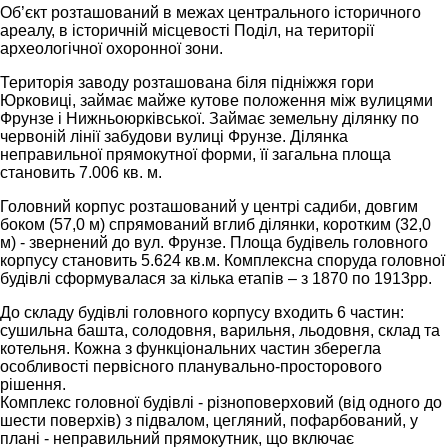
Об’єкт розташований в межах центрального історичного
ареалу, в історичній місцевості Поділ, на території
археологічної охоронної зони.
Територія заводу розташована біля підніжжя гори
Юрковиці, займає майже кутове положення між вулицями
Фрунзе і Нижньоюрківської. Займає земельну ділянку по
червоній лінії забудови вулиці Фрунзе. Ділянка
неправильної прямокутної форми, її загальна площа
становить 7.006 кв. м.
Головний корпус розташований у центрі садиби, довгим
боком (57,0 м) спрямований вглиб ділянки, коротким (32,0
м) - звернений до вул. Фрунзе. Площа будівель головного
корпусу становить 5.624 кв.м. Комплексна споруда головної
будівлі сформувалася за кілька етапів – з 1870 по 1913рр.
До складу будівлі головного корпусу входить 6 частин:
сушильна башта, солодовня, варильня, льодовня, склад та
котельня. Кожна з функціональних частин зберегла
особливості первісного планувально-просторового
рішення.
Комплекс головної будівлі - різноповерховий (від одного до
шести поверхів) з підвалом, цегляний, пофарбований, у
плані - неправильний прямокутник, що включає