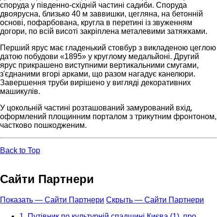
споруда у південно-східній частині садиби. Споруда
двоярусна, близько 40 м заввишки, цегляна, на бетонній
основі, пофарбована, кругла в перетині із звуженням
догори, по всій висоті закріплена металевими затяжками.
Перший ярус має гладенький стовбур з викладеною цеглою
датою побудови «1895» у круглому медальйоні. Другий
ярус прикрашено виступними вертикальними смугами,
з'єднаними вгорі арками, що разом нагадує канелюри.
Завершення труби вирішено у вигляді декоративних
машикулів.
У цокольній частині розташований замурований вхід,
оформлений площинним порталом з трикутним фронтоном,
частково пошкодженим.
Back to Top
Сайти Партнери
Показать — Сайти Партнери
Скрыть — Сайти Партнери
1. Путівник по культурній спадщині Києва (1), про