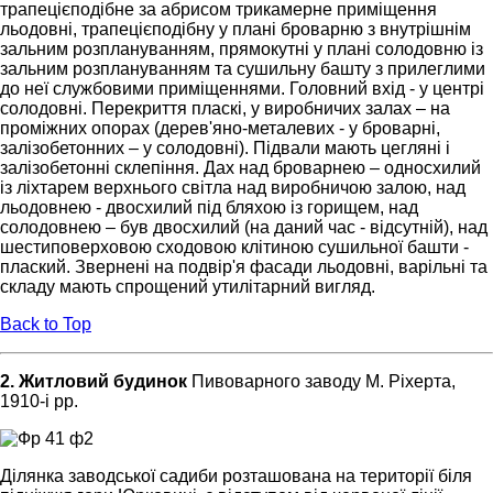
трапецієподібне за абрисом трикамерне приміщення
льодовні, трапецієподібну у плані броварню з внутрішнім
зальним розплануванням, прямокутні у плані солодовню із
зальним розплануванням та сушильну башту з прилеглими
до неї службовими приміщеннями. Головний вхід - у центрі
солодовні. Перекриття пласкі, у виробничих залах – на
проміжних опорах (дерев'яно-металевих - у броварні,
залізобетонних – у солодовні). Підвали мають цегляні і
залізобетонні склепіння. Дах над броварнею – односхилий
із ліхтарем верхнього світла над виробничою залою, над
льодовнею - двосхилий під бляхою із горищем, над
солодовнею – був двосхилий (на даний час - відсутній), над
шестиповерховою сходовою клітиною сушильної башти -
плаский. Звернені на подвір'я фасади льодовні, варільні та
складу мають спрощений утилітарний вигляд.
Back to Top
2.
Житловий будинок
Пивоварного заводу М. Ріхерта,
1910-і рр.
Ділянка заводської садиби розташована на території біля