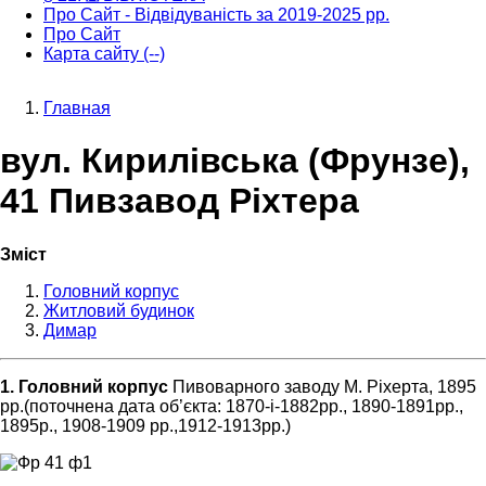
Про Сайт - Відвідуваність за 2019-2025 рр.
Про Сайт
Карта сайту (--)
Главная
Строка
вул. Кирилівська (Фрунзе),
навигации
41 Пивзавод Ріхтера
Зміст
Головний корпус
Житловий будинок
Димар
1. Головний корпус
Пивоварного заводу М. Ріхерта, 1895
рр.(поточнена дата об’єкта: 1870-і-1882рр., 1890-1891рр.,
1895р., 1908-1909 рр.,1912-1913рр.)