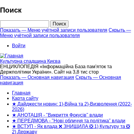
Перейти
Поиск
к
основному
Поиск
содержанию
Показать — Меню учётной записи пользователя
Скрыть —
Меню учётной записи пользователя
Меню
учётной
Войти
записи
пользователя
Культурна спадщина Києва
ЕНЦИКЛОПЕДІЯ «Інформаційна База пам'яток та
Держполітики України». Сайт на 3,8 тис стор
Показать — Основная навигация
Скрыть — Основная
навигация
Основная
навигация
Главная
Карта сайту
★ Дайджести новин: 1)-Війна та 2)-Визволення (2022-
2026)
★ АНОТАЦІЯ - "Викриття Фокусів" влади
★ ПЕРЕДМОВА - "Нові обличчя та політика" влади
★ ВСТУП - Як влада ❌ ЗНИЩИЛА ❎ 1) Культуру та ❎
2) Державу