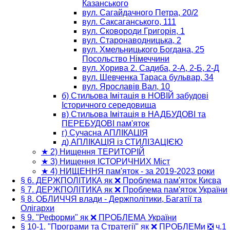
Казанського
вул. Сагайдачного Петра, 20/2
вул. Саксаганського, 111
вул. Сковороди Григорія, 1
вул. Старонаводницька, 2
вул. Хмельницького Богдана, 25
Посольство Німеччини
вул. Хорива 2. Садиба, 2-А, 2-Б, 2-Д
вул. Шевченка Тараса бульвар, 34
вул. Ярославів Вал, 10
б) Стильова Імітація в НОВІЙ забудові
Історичного середовища
в) Стильова Імітація в НАДБУДОВІ та
ПЕРЕБУДОВІ пам'яток
г) Сучасна АПЛІКАЦІЯ
д) АПЛІКАЦІЯ із СТИЛІЗАЦІЄЮ
★ 2) Нищення ТЕРИТОРІЙ
★ 3) Нищення ІСТОРИЧНИХ Міст
★ 4) НИЩЕННЯ пам'яток - за 2019-2023 роки
§ 6. ДЕРЖПОЛІТИКА як ❌ Проблема пам'яток Києва
§ 7. ДЕРЖПОЛІТИКА як ❌ Проблема пам'яток України
§ 8. ОБЛИЧЧЯ влади - Держполітики, Багатії та
Олігархи
§ 9. "Реформи" як ❌ ПРОБЛЕМА України
§ 10-1. "Програми та Стратегії" як ❌ ПРОБЛЕМи ❎ ч.1