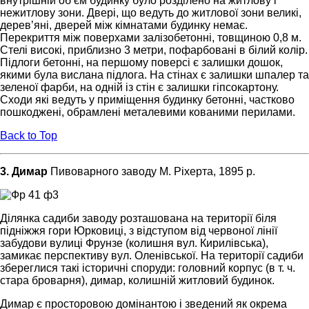
внутрішній об’єм будинку було розділено на житлову і
нежитлову зони. Двері, що ведуть до житлової зони великі,
дерев’яні, дверей між кімнатами будинку немає.
Перекриття між поверхами залізобетонні, товщиною 0,8 м.
Стелі високі, приблизно 3 метри, пофарбовані в білий колір.
Підлоги бетонні, на першому поверсі є залишки дошок,
якими була вислана підлога. На стінах є залишки шпалер та
зеленої фарби, на одній із стін є залишки гіпсокартону.
Сходи які ведуть у приміщення будинку бетонні, частково
пошкоджені, обрамлені металевими кованими перилами.
Back to Top
3. Димар
Пивоварного заводу М. Ріхерта, 1895 р.
Ділянка садиби заводу розташована на території біля
підніжжя гори Юрковиці, з відступом від червоної лінії
забудови вулиці Фрунзе (колишня вул. Кирилівська),
замикає перспективу вул. Оленівської. На території садиби
збереглися такі історичні споруди: головний корпус (в т. ч.
стара броварня), димар, колишній житловий будинок.
Димар є просторовою домінантою і зведений як окрема