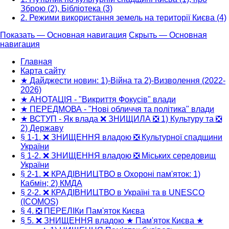
Зброю (2), Бібліотека (3)
2. Режими використання земель на території Києва (4)
Показать — Основная навигация
Скрыть — Основная
навигация
Основная
навигация
Главная
Карта сайту
★ Дайджести новин: 1)-Війна та 2)-Визволення (2022-
2026)
★ АНОТАЦІЯ - "Викриття Фокусів" влади
★ ПЕРЕДМОВА - "Нові обличчя та політика" влади
★ ВСТУП - Як влада ❌ ЗНИЩИЛА ❎ 1) Культуру та ❎
2) Державу
§ 1-1. ❌ ЗНИЩЕННЯ владою ❎ Культурної спадщини
України
§ 1-2. ❌ ЗНИЩЕННЯ владою ❎ Міських середовищ
України
§ 2-1. ❌ КРАДІВНИЦТВО в Охороні пам'яток: 1)
Кабмін; 2) КМДА
§ 2-2. ❌ КРАДІВНИЦТВО в Україні та в UNESCO
(ICOMOS)
§ 4. ❎ ПЕРЕЛІКи Пам'яток Києва
§ 5. ❌ ЗНИЩЕННЯ владою ★ Пам'яток Києва ★