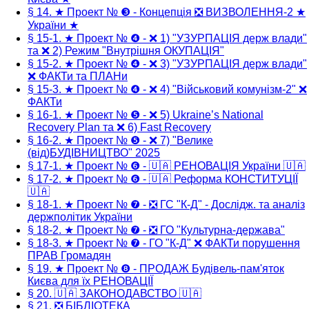
§ 14. ★ Проект № ❸ - Концепція ❎ ВИЗВОЛЕННЯ-2 ★
України ★
§ 15-1. ★ Проект № ❹ - ❌ 1) "УЗУРПАЦІЯ держ влади"
та ❌ 2) Режим "Внутрішня ОКУПАЦІЯ"
§ 15-2. ★ Проект № ❹ - ❌ 3) "УЗУРПАЦІЯ держ влади"
❌ ФАКТи та ПЛАНи
§ 15-3. ★ Проект № ❹ - ❌ 4) "Військовий комунізм-2" ❌
ФАКТи
§ 16-1. ★ Проект № ❺ - ❌ 5) Ukraine’s National
Recovery Plan та ❌ 6) Fast Recovery
§ 16-2. ★ Проект № ❺ - ❌ 7) "Велике
(від)БУДІВНИЦТВО" 2025
§ 17-1. ★ Проект № ❻ - 🇺🇦 РЕНОВАЦІЯ України 🇺🇦
§ 17-2. ★ Проект № ❻ - 🇺🇦 Реформа КОНСТИТУЦІЇ
🇺🇦
§ 18-1. ★ Проект № ❼ - ❎ ГС "К-Д" - Дослідж. та аналіз
держполітик України
§ 18-2. ★ Проект № ❼ - ❎ ГО "Культурна-держава"
§ 18-3. ★ Проект № ❼ - ГО "К-Д" ❌ ФАКТи порушення
ПРАВ Громадян
§ 19. ★ Проект № ❽ - ПРОДАЖ Будівель-пам'яток
Києва для їх РЕНОВАЦІЇ
§ 20. 🇺🇦 ЗАКОНОДАВСТВО 🇺🇦
§ 21. ❎ БІБЛІОТЕКА