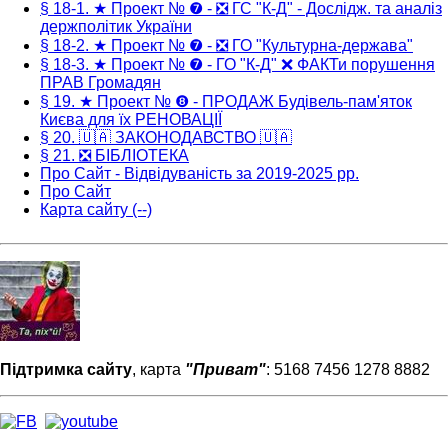
§ 18-1. ★ Проект № ❼ - ❎ ГС "К-Д" - Дослідж. та аналіз
держполітик України
§ 18-2. ★ Проект № ❼ - ❎ ГО "Культурна-держава"
§ 18-3. ★ Проект № ❼ - ГО "К-Д" ❌ ФАКТи порушення
ПРАВ Громадян
§ 19. ★ Проект № ❽ - ПРОДАЖ Будівель-пам'яток
Києва для їх РЕНОВАЦІЇ
§ 20. 🇺🇦 ЗАКОНОДАВСТВО 🇺🇦
§ 21. ❎ БІБЛІОТЕКА
Про Сайт - Відвідуваність за 2019-2025 рр.
Про Сайт
Карта сайту (--)
Підтримка сайту
, карта
"Приват"
: 5168 7456 1278 8882