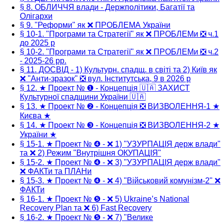
§ 8. ОБЛИЧЧЯ влади - Держполітики, Багатії та
Олігархи
§ 9. "Реформи" як ❌ ПРОБЛЕМА України
§ 10-1. "Програми та Стратегії" як ❌ ПРОБЛЕМи ❎ ч.1
до 2025 р
§ 10-2. "Програми та Стратегії" як ❌ ПРОБЛЕМи ❎ ч.2
- 2025-26 рр.
§ 11. ДОСВІД - 1) Культурн. спадщ. в світі та 2) Київ як
❌ "Анти-зразок" ❎ вул. Інститутська, 9 в 2026 р
§ 12. ★ Проект № ❶ - Концепція 🇺🇦 ЗАХИСТ
Культурної спадщини України 🇺🇦
§ 13. ★ Проект № ❷ - Концепція ❎ ВИЗВОЛЕННЯ-1 ★
Києва ★
§ 14. ★ Проект № ❸ - Концепція ❎ ВИЗВОЛЕННЯ-2 ★
України ★
§ 15-1. ★ Проект № ❹ - ❌ 1) "УЗУРПАЦІЯ держ влади"
та ❌ 2) Режим "Внутрішня ОКУПАЦІЯ"
§ 15-2. ★ Проект № ❹ - ❌ 3) "УЗУРПАЦІЯ держ влади"
❌ ФАКТи та ПЛАНи
§ 15-3. ★ Проект № ❹ - ❌ 4) "Військовий комунізм-2" ❌
ФАКТи
§ 16-1. ★ Проект № ❺ - ❌ 5) Ukraine’s National
Recovery Plan та ❌ 6) Fast Recovery
§ 16-2. ★ Проект № ❺ - ❌ 7) "Велике