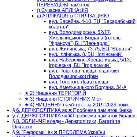
ПЕРЕБУДОВІ пам'яток
г) Сучасна АПЛІКАЦІЯ
д) АПЛІКАЦІЯ із СТИЛІЗАЦІЄЮ
вул. Басейна, 4-10, ТЦ "Бесарабський
квартал"
вул. Володимирська, 52/17,
Хмельницького Богдана (готель
"Франсуа") БЦ "Леонардо"
вул. Жилянська, 73-75, БЦ "Євразія"
вул. Іллінська, 8, БЦ "Іллінський"
вул. Набережно-Хрещатицька, 5/13,
Ігорівська, БЦ "Ігорівський"
вул. Поштова площа, підніжжя
Володимирської гірки
вул. Толстого Льва площа
вул. Хмельницького Богдана, 34-А
★ 2) Нищення ТЕРИТОРІЙ
★ 3) Нищення ІСТОРИЧНИХ Міст
★ 4) НИЩЕННЯ пам'яток - за 2019-2023 роки
§ 6. ДЕРЖПОЛІТИКА як ❌ Проблема пам'яток Києва
§ 7. ДЕРЖПОЛІТИКА як ❌ Проблема пам'яток України
§ 8. ОБЛИЧЧЯ влади - Держполітики, Багатії та
Олігархи
§ 9. "Реформи" як ❌ ПРОБЛЕМА України