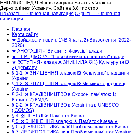
ЕНЦИКЛОПЕДІЯ «Інформаційна База пам'яток та
Держполітики України». Сайт на 3,8 тис стор
Показать — Основная навигация
Скрыть — Основная
навигация
Основная
навигация
Главная
Карта сайту
★ Дайджести новин: 1)-Війна та 2)-Визволення (2022-
2026)
★ АНОТАЦІЯ - "Викриття Фокусів" влади
★ ПЕРЕДМОВА - "Нові обличчя та політика" влади
★ ВСТУП - Як влада ❌ ЗНИЩИЛА ❎ 1) Культуру та ❎
2) Державу
§ 1-1. ❌ ЗНИЩЕННЯ владою ❎ Культурної спадщини
України
§ 1-2. ❌ ЗНИЩЕННЯ владою ❎ Міських середовищ
України
§ 2-1. ❌ КРАДІВНИЦТВО в Охороні пам'яток: 1)
Кабмін; 2) КМДА
§ 2-2. ❌ КРАДІВНИЦТВО в Україні та в UNESCO
(ICOMOS)
§ 4. ❎ ПЕРЕЛІКи Пам'яток Києва
§ 5. ❌ ЗНИЩЕННЯ владою ★ Пам'яток Києва ★
§ 6. ДЕРЖПОЛІТИКА як ❌ Проблема пам'яток Києва
§ 7. ДЕРЖПОЛІТИКА як ❌ Проблема пам'яток України