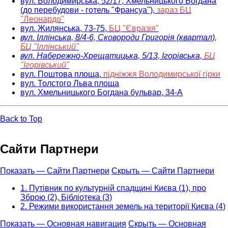
вул. Володимирська, 52/17, Хмельницького Богдана
(до перебудови - готель "Франсуа"),
зараз БЦ
"Леонардо"
вул. Жилянська, 73-75,
БЦ "Євразія"
вул. Іллінська, 8/4-6, Сковороди Григорія (квартал),
БЦ "Іллінський"
вул. Набережно-Хрещатицька, 5/13, Ігорівська,
БЦ
"Ігорівський"
вул. Поштова площа,
підніжжя Володимирської гірки
вул. Толстого Льва площа
вул. Хмельницького Богдана бульвар, 34-А
Back to Top
Сайти Партнери
Показать — Сайти Партнери
Скрыть — Сайти Партнери
1. Путівник по культурній спадщині Києва (1), про
Зброю (2), Бібліотека (3)
2. Режими використання земель на території Києва (4)
Показать — Основная навигация
Скрыть — Основная