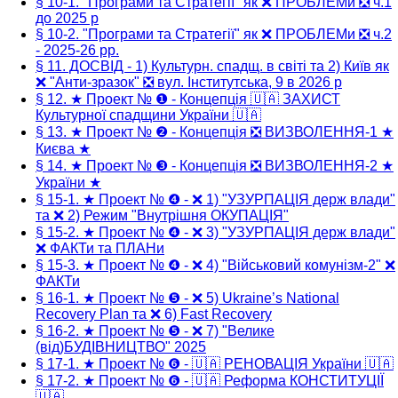
§ 10-1. "Програми та Стратегії" як ❌ ПРОБЛЕМи ❎ ч.1
до 2025 р
§ 10-2. "Програми та Стратегії" як ❌ ПРОБЛЕМи ❎ ч.2
- 2025-26 рр.
§ 11. ДОСВІД - 1) Культурн. спадщ. в світі та 2) Київ як
❌ "Анти-зразок" ❎ вул. Інститутська, 9 в 2026 р
§ 12. ★ Проект № ❶ - Концепція 🇺🇦 ЗАХИСТ
Культурної спадщини України 🇺🇦
§ 13. ★ Проект № ❷ - Концепція ❎ ВИЗВОЛЕННЯ-1 ★
Києва ★
§ 14. ★ Проект № ❸ - Концепція ❎ ВИЗВОЛЕННЯ-2 ★
України ★
§ 15-1. ★ Проект № ❹ - ❌ 1) "УЗУРПАЦІЯ держ влади"
та ❌ 2) Режим "Внутрішня ОКУПАЦІЯ"
§ 15-2. ★ Проект № ❹ - ❌ 3) "УЗУРПАЦІЯ держ влади"
❌ ФАКТи та ПЛАНи
§ 15-3. ★ Проект № ❹ - ❌ 4) "Військовий комунізм-2" ❌
ФАКТи
§ 16-1. ★ Проект № ❺ - ❌ 5) Ukraine’s National
Recovery Plan та ❌ 6) Fast Recovery
§ 16-2. ★ Проект № ❺ - ❌ 7) "Велике
(від)БУДІВНИЦТВО" 2025
§ 17-1. ★ Проект № ❻ - 🇺🇦 РЕНОВАЦІЯ України 🇺🇦
§ 17-2. ★ Проект № ❻ - 🇺🇦 Реформа КОНСТИТУЦІЇ
🇺🇦