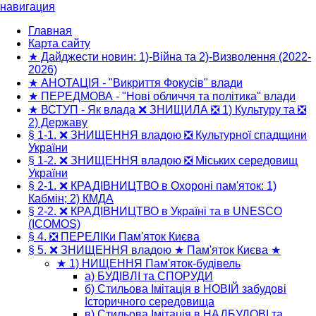
навигация
Основная
навигация
Главная
Карта сайту
★ Дайджести новин: 1)-Війна та 2)-Визволення (2022-
2026)
★ АНОТАЦІЯ - "Викриття Фокусів" влади
★ ПЕРЕДМОВА - "Нові обличчя та політика" влади
★ ВСТУП - Як влада ❌ ЗНИЩИЛА ❎ 1) Культуру та ❎
2) Державу
§ 1-1. ❌ ЗНИЩЕННЯ владою ❎ Культурної спадщини
України
§ 1-2. ❌ ЗНИЩЕННЯ владою ❎ Міських середовищ
України
§ 2-1. ❌ КРАДІВНИЦТВО в Охороні пам'яток: 1)
Кабмін; 2) КМДА
§ 2-2. ❌ КРАДІВНИЦТВО в Україні та в UNESCO
(ICOMOS)
§ 4. ❎ ПЕРЕЛІКи Пам'яток Києва
§ 5. ❌ ЗНИЩЕННЯ владою ★ Пам'яток Києва ★
★ 1) НИЩЕННЯ Пам'яток-будівель
а) БУДІВЛІ та CПОРУДИ
б) Стильова Імітація в НОВІЙ забудові
Історичного середовища
в) Стильова Імітація в НАДБУДОВІ та