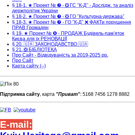
§ 18-1. ★ Проект № ❼ - ❎ ГС "К-Д" - Дослідж. та аналіз
держполітик України
§ 18-2. ★ Проект № ❼ - ❎ ГО "Культурна-держава"
§ 18-3. ★ Проект № ❼ - ГО "К-Д" ❌ ФАКТи порушення
ПРАВ Громадян
§ 19. ★ Проект № ❽ - ПРОДАЖ Будівель-пам'яток
Києва для їх РЕНОВАЦІЇ
§ 20. 🇺🇦 ЗАКОНОДАВСТВО 🇺🇦
§ 21. ❎ БІБЛІОТЕКА
Про Сайт - Відвідуваність за 2019-2025 рр.
Про Сайт
Карта сайту (--)
Підтримка сайту
, карта
"Приват"
: 5168 7456 1278 8882
E-mail: