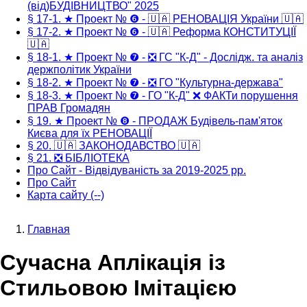
(від)БУДІВНИЦТВО" 2025
§ 17-1. ★ Проект № ❻ - 🇺🇦 РЕНОВАЦІЯ України 🇺🇦
§ 17-2. ★ Проект № ❻ - 🇺🇦 Реформа КОНСТИТУЦІЇ
🇺🇦
§ 18-1. ★ Проект № ❼ - ❎ ГС "К-Д" - Дослідж. та аналіз
держполітик України
§ 18-2. ★ Проект № ❼ - ❎ ГО "Культурна-держава"
§ 18-3. ★ Проект № ❼ - ГО "К-Д" ❌ ФАКТи порушення
ПРАВ Громадян
§ 19. ★ Проект № ❽ - ПРОДАЖ Будівель-пам'яток
Києва для їх РЕНОВАЦІЇ
§ 20. 🇺🇦 ЗАКОНОДАВСТВО 🇺🇦
§ 21. ❎ БІБЛІОТЕКА
Про Сайт - Відвідуваність за 2019-2025 рр.
Про Сайт
Карта сайту (--)
Главная
Строка
Сучасна Аплікація із
навигации
Стильовою Імітацією