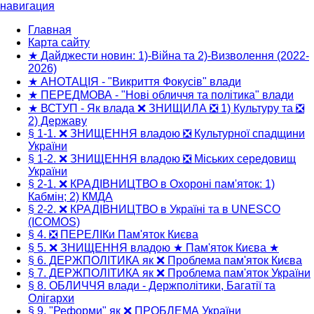
навигация
Основная
навигация
Главная
Карта сайту
★ Дайджести новин: 1)-Війна та 2)-Визволення (2022-
2026)
★ АНОТАЦІЯ - "Викриття Фокусів" влади
★ ПЕРЕДМОВА - "Нові обличчя та політика" влади
★ ВСТУП - Як влада ❌ ЗНИЩИЛА ❎ 1) Культуру та ❎
2) Державу
§ 1-1. ❌ ЗНИЩЕННЯ владою ❎ Культурної спадщини
України
§ 1-2. ❌ ЗНИЩЕННЯ владою ❎ Міських середовищ
України
§ 2-1. ❌ КРАДІВНИЦТВО в Охороні пам'яток: 1)
Кабмін; 2) КМДА
§ 2-2. ❌ КРАДІВНИЦТВО в Україні та в UNESCO
(ICOMOS)
§ 4. ❎ ПЕРЕЛІКи Пам'яток Києва
§ 5. ❌ ЗНИЩЕННЯ владою ★ Пам'яток Києва ★
§ 6. ДЕРЖПОЛІТИКА як ❌ Проблема пам'яток Києва
§ 7. ДЕРЖПОЛІТИКА як ❌ Проблема пам'яток України
§ 8. ОБЛИЧЧЯ влади - Держполітики, Багатії та
Олігархи
§ 9. "Реформи" як ❌ ПРОБЛЕМА України