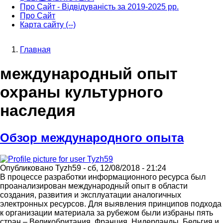
Про Сайт - Відвідуваність за 2019-2025 рр.
Про Сайт
Карта сайту (--)
Главная
Строка
международный опыт
навигации
охраны культурного
наследия
Обзор международного опыта
Опубликовано
Tyzh59
-
сб, 12/08/2018 - 21:24
В процессе разработки информационного ресурса был
проанализирован международный опыт в области
создания, развития и эксплуатации аналогичных
электронных ресурсов. Для выявления принципов подхода
к организации материала за рубежом были избраны пять
стран – Великобритания, Франция, Нидерланды, Бельгия и