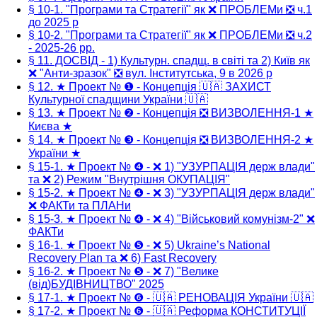
§ 10-1. "Програми та Стратегії" як ❌ ПРОБЛЕМи ❎ ч.1
до 2025 р
§ 10-2. "Програми та Стратегії" як ❌ ПРОБЛЕМи ❎ ч.2
- 2025-26 рр.
§ 11. ДОСВІД - 1) Культурн. спадщ. в світі та 2) Київ як
❌ "Анти-зразок" ❎ вул. Інститутська, 9 в 2026 р
§ 12. ★ Проект № ❶ - Концепція 🇺🇦 ЗАХИСТ
Культурної спадщини України 🇺🇦
§ 13. ★ Проект № ❷ - Концепція ❎ ВИЗВОЛЕННЯ-1 ★
Києва ★
§ 14. ★ Проект № ❸ - Концепція ❎ ВИЗВОЛЕННЯ-2 ★
України ★
§ 15-1. ★ Проект № ❹ - ❌ 1) "УЗУРПАЦІЯ держ влади"
та ❌ 2) Режим "Внутрішня ОКУПАЦІЯ"
§ 15-2. ★ Проект № ❹ - ❌ 3) "УЗУРПАЦІЯ держ влади"
❌ ФАКТи та ПЛАНи
§ 15-3. ★ Проект № ❹ - ❌ 4) "Військовий комунізм-2" ❌
ФАКТи
§ 16-1. ★ Проект № ❺ - ❌ 5) Ukraine’s National
Recovery Plan та ❌ 6) Fast Recovery
§ 16-2. ★ Проект № ❺ - ❌ 7) "Велике
(від)БУДІВНИЦТВО" 2025
§ 17-1. ★ Проект № ❻ - 🇺🇦 РЕНОВАЦІЯ України 🇺🇦
§ 17-2. ★ Проект № ❻ - 🇺🇦 Реформа КОНСТИТУЦІЇ