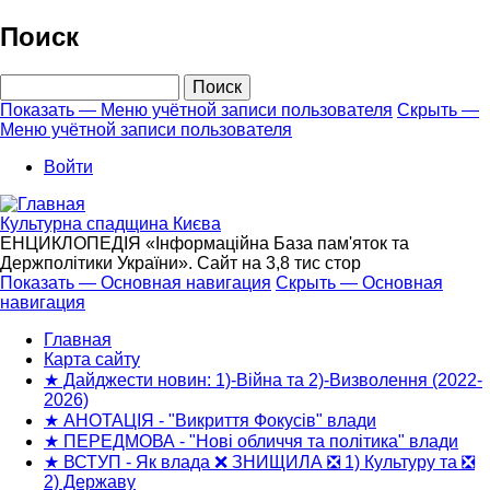
Перейти
Поиск
к
основному
Поиск
содержанию
Показать — Меню учётной записи пользователя
Скрыть —
Меню учётной записи пользователя
Меню
учётной
Войти
записи
пользователя
Культурна спадщина Києва
ЕНЦИКЛОПЕДІЯ «Інформаційна База пам'яток та
Держполітики України». Сайт на 3,8 тис стор
Показать — Основная навигация
Скрыть — Основная
навигация
Основная
навигация
Главная
Карта сайту
★ Дайджести новин: 1)-Війна та 2)-Визволення (2022-
2026)
★ АНОТАЦІЯ - "Викриття Фокусів" влади
★ ПЕРЕДМОВА - "Нові обличчя та політика" влади
★ ВСТУП - Як влада ❌ ЗНИЩИЛА ❎ 1) Культуру та ❎
2) Державу