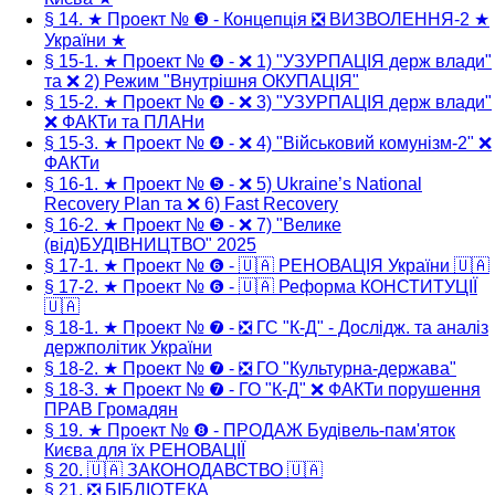
§ 14. ★ Проект № ❸ - Концепція ❎ ВИЗВОЛЕННЯ-2 ★
України ★
§ 15-1. ★ Проект № ❹ - ❌ 1) "УЗУРПАЦІЯ держ влади"
та ❌ 2) Режим "Внутрішня ОКУПАЦІЯ"
§ 15-2. ★ Проект № ❹ - ❌ 3) "УЗУРПАЦІЯ держ влади"
❌ ФАКТи та ПЛАНи
§ 15-3. ★ Проект № ❹ - ❌ 4) "Військовий комунізм-2" ❌
ФАКТи
§ 16-1. ★ Проект № ❺ - ❌ 5) Ukraine’s National
Recovery Plan та ❌ 6) Fast Recovery
§ 16-2. ★ Проект № ❺ - ❌ 7) "Велике
(від)БУДІВНИЦТВО" 2025
§ 17-1. ★ Проект № ❻ - 🇺🇦 РЕНОВАЦІЯ України 🇺🇦
§ 17-2. ★ Проект № ❻ - 🇺🇦 Реформа КОНСТИТУЦІЇ
🇺🇦
§ 18-1. ★ Проект № ❼ - ❎ ГС "К-Д" - Дослідж. та аналіз
держполітик України
§ 18-2. ★ Проект № ❼ - ❎ ГО "Культурна-держава"
§ 18-3. ★ Проект № ❼ - ГО "К-Д" ❌ ФАКТи порушення
ПРАВ Громадян
§ 19. ★ Проект № ❽ - ПРОДАЖ Будівель-пам'яток
Києва для їх РЕНОВАЦІЇ
§ 20. 🇺🇦 ЗАКОНОДАВСТВО 🇺🇦
§ 21. ❎ БІБЛІОТЕКА