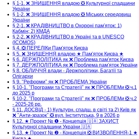
§ 1-1. ❌ ЗНИЩЕННЯ владою ❎ Культурної спадщини
України
§ 1-2. ❌ ЗНИЩЕННЯ владою ❎ Міських середовищ
України
§ 2-1. ❌ КРАДІВНИЦТВО в Охороні пам'яток: 1)
Кабмін; 2) КМДА
§ 2-2. ❌ КРАДІВНИЦТВО в Україні та в UNESCO
(ICOMOS)
§ 4. ❎ ПЕРЕЛІКи Пам'яток Києва
§ 5. ❌ ЗНИЩЕННЯ владою ★ Пам'яток Києва ★
§ 6. ДЕРЖПОЛІТИКА як ❌ Проблема пам'яток Києва
§ 7. ДЕРЖПОЛІТИКА як ❌ Проблема пам'яток України
§ 8. ОБЛИЧЧЯ влади - Держполітики, Багатії та
Олігархи
§ 9. "Реформи" як ❌ ПРОБЛЕМА України
§ 10-1. "Програми та Стратегії" як ❌ ПРОБЛЕМи ❎ ч.1
до 2025 р
§ 10-2. "Програми та Стратегії" як ❌ ПРОБЛЕМи ❎ ч.2
- 2025-26 рр.
§ 11. ДОСВІД - 1) Культурн. спадщ. в світі та 2) Київ як
❌ "Анти-зразок" ❎ вул. Інститутська, 9 в 2026 р
§ 12. ★ Проект № ❶ - Концепція 🇺🇦 ЗАХИСТ
Культурної спадщини України 🇺🇦
§ 13. ★ Проект № ❷ - Концепція ❎ ВИЗВОЛЕННЯ-1 ★
Києва ★