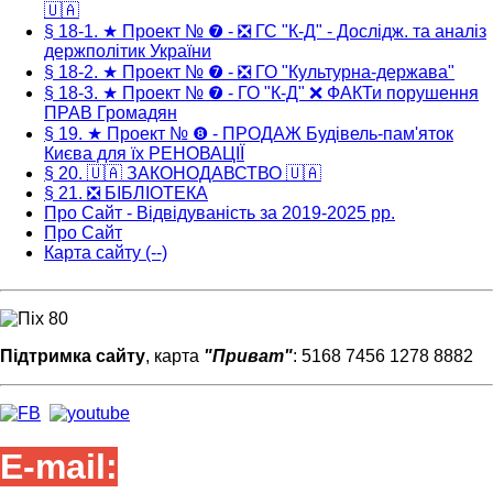
🇺🇦
§ 18-1. ★ Проект № ❼ - ❎ ГС "К-Д" - Дослідж. та аналіз
держполітик України
§ 18-2. ★ Проект № ❼ - ❎ ГО "Культурна-держава"
§ 18-3. ★ Проект № ❼ - ГО "К-Д" ❌ ФАКТи порушення
ПРАВ Громадян
§ 19. ★ Проект № ❽ - ПРОДАЖ Будівель-пам'яток
Києва для їх РЕНОВАЦІЇ
§ 20. 🇺🇦 ЗАКОНОДАВСТВО 🇺🇦
§ 21. ❎ БІБЛІОТЕКА
Про Сайт - Відвідуваність за 2019-2025 рр.
Про Сайт
Карта сайту (--)
Підтримка сайту
, карта
"Приват"
: 5168 7456 1278 8882
E-mail: