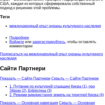
США, каждая из которых сформировала собственный
подход к решению этой проблемы.
Теги
международный опыт охраны культурного наследия
Подробнее
о
Войдите
или
Обзор
зарегистрируйтесь
, чтобы оставлять
комментарии
международного
опыта
Подписаться на международный опыт охраны культурного
наследия
Сайти Партнери
Показать — Сайти Партнери
Скрыть — Сайти Партнери
1. Путівник по культурній спадщині Києва (1), про
Зброю (2), Бібліотека (3)
2. Режими використання земель на території Києва (4)
Показать — Основная навигация
Скрыть — Основная