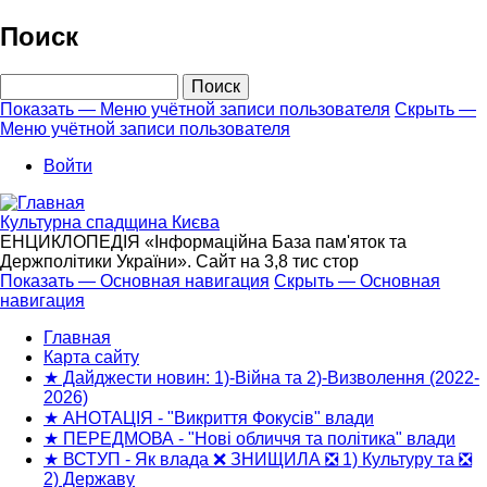
Перейти
Поиск
к
основному
Поиск
содержанию
Показать — Меню учётной записи пользователя
Скрыть —
Меню учётной записи пользователя
Меню
учётной
Войти
записи
пользователя
Культурна спадщина Києва
ЕНЦИКЛОПЕДІЯ «Інформаційна База пам'яток та
Держполітики України». Сайт на 3,8 тис стор
Показать — Основная навигация
Скрыть — Основная
навигация
Основная
навигация
Главная
Карта сайту
★ Дайджести новин: 1)-Війна та 2)-Визволення (2022-
2026)
★ АНОТАЦІЯ - "Викриття Фокусів" влади
★ ПЕРЕДМОВА - "Нові обличчя та політика" влади
★ ВСТУП - Як влада ❌ ЗНИЩИЛА ❎ 1) Культуру та ❎
2) Державу