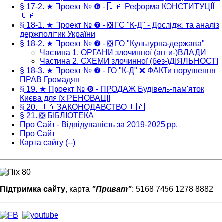
§ 17-2. ★ Проект № ❻ - 🇺🇦 Реформа КОНСТИТУЦІЇ
🇺🇦
§ 18-1. ★ Проект № ❼ - ❎ ГС "К-Д" - Дослідж. та аналіз
держполітик України
§ 18-2. ★ Проект № ❼ - ❎ ГО "Культурна-держава"
Частина 1. ОРГАНИ злочинної (анти-)ВЛАДИ
Частина 2. СХЕМИ злочинної (без-)ДІЯЛЬНОСТІ
§ 18-3. ★ Проект № ❼ - ГО "К-Д" ❌ ФАКТи порушення
ПРАВ Громадян
§ 19. ★ Проект № ❽ - ПРОДАЖ Будівель-пам'яток
Києва для їх РЕНОВАЦІЇ
§ 20. 🇺🇦 ЗАКОНОДАВСТВО 🇺🇦
§ 21. ❎ БІБЛІОТЕКА
Про Сайт - Відвідуваність за 2019-2025 рр.
Про Сайт
Карта сайту (--)
Підтримка сайту
, карта
"Приват"
: 5168 7456 1278 8882