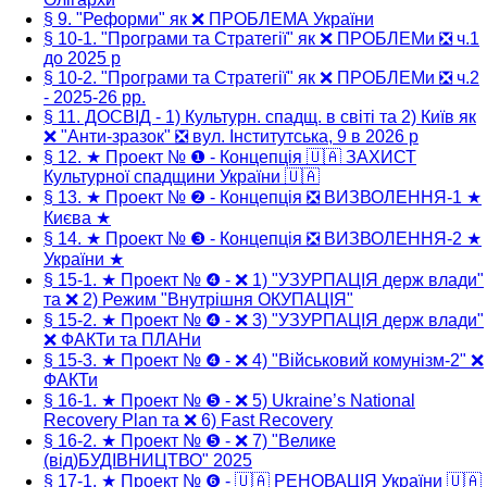
§ 9. "Реформи" як ❌ ПРОБЛЕМА України
§ 10-1. "Програми та Стратегії" як ❌ ПРОБЛЕМи ❎ ч.1
до 2025 р
§ 10-2. "Програми та Стратегії" як ❌ ПРОБЛЕМи ❎ ч.2
- 2025-26 рр.
§ 11. ДОСВІД - 1) Культурн. спадщ. в світі та 2) Київ як
❌ "Анти-зразок" ❎ вул. Інститутська, 9 в 2026 р
§ 12. ★ Проект № ❶ - Концепція 🇺🇦 ЗАХИСТ
Культурної спадщини України 🇺🇦
§ 13. ★ Проект № ❷ - Концепція ❎ ВИЗВОЛЕННЯ-1 ★
Києва ★
§ 14. ★ Проект № ❸ - Концепція ❎ ВИЗВОЛЕННЯ-2 ★
України ★
§ 15-1. ★ Проект № ❹ - ❌ 1) "УЗУРПАЦІЯ держ влади"
та ❌ 2) Режим "Внутрішня ОКУПАЦІЯ"
§ 15-2. ★ Проект № ❹ - ❌ 3) "УЗУРПАЦІЯ держ влади"
❌ ФАКТи та ПЛАНи
§ 15-3. ★ Проект № ❹ - ❌ 4) "Військовий комунізм-2" ❌
ФАКТи
§ 16-1. ★ Проект № ❺ - ❌ 5) Ukraine’s National
Recovery Plan та ❌ 6) Fast Recovery
§ 16-2. ★ Проект № ❺ - ❌ 7) "Велике
(від)БУДІВНИЦТВО" 2025
§ 17-1. ★ Проект № ❻ - 🇺🇦 РЕНОВАЦІЯ України 🇺🇦