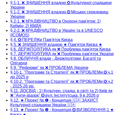
§ 1-1. ❌ ЗНИЩЕННЯ владою ❎ Культурної спадщини
України
§ 1-2. ❌ ЗНИЩЕННЯ владою ❎ Міських середовищ
України
§ 2-1. ❌ КРАДІВНИЦТВО в Охороні пам'яток: 1)
Кабмін; 2) КМДА
§ 2-2. ❌ КРАДІВНИЦТВО в Україні та в UNESCO
(ICOMOS)
§ 4. ❎ ПЕРЕЛІКи Пам'яток Києва
§ 5. ❌ ЗНИЩЕННЯ владою ★ Пам'яток Києва ★
§ 6. ДЕРЖПОЛІТИКА як ❌ Проблема пам'яток Києва
§ 7. ДЕРЖПОЛІТИКА як ❌ Проблема пам'яток України
§ 8. ОБЛИЧЧЯ влади - Держполітики, Багатії та
Олігархи
§ 9. "Реформи" як ❌ ПРОБЛЕМА України
§ 10-1. "Програми та Стратегії" як ❌ ПРОБЛЕМи ❎ ч.1
до 2025 р
§ 10-2. "Програми та Стратегії" як ❌ ПРОБЛЕМи ❎ ч.2
- 2025-26 рр.
§ 11. ДОСВІД - 1) Культурн. спадщ. в світі та 2) Київ як
❌ "Анти-зразок" ❎ вул. Інститутська, 9 в 2026 р
§ 12. ★ Проект № ❶ - Концепція 🇺🇦 ЗАХИСТ
Культурної спадщини України 🇺🇦
§ 13. ★ Проект № ❷ - Концепція ❎ ВИЗВОЛЕННЯ-1 ★
Києва ★