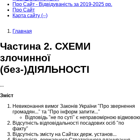
Про Сайт - Відвідуваність за 2019-2025 рр.
Про Сайт
Карта сайту (--)
Главная
Строка
Частина 2. СХЕМИ
навигации
злочинної
(без-)ДІЯЛЬНОСТІ
...
Зміст
Невиконання вимог Законів України "Про звернення
громадян..." та "Про інформ запити..."
Відповідь "не по суті" є неправомірною відмовою
Відсутність відповідальності посадових осіб "по
факту"
Відсутність змісту на Сайтах держ. установ...
Відсутність державного Стратегічного планування