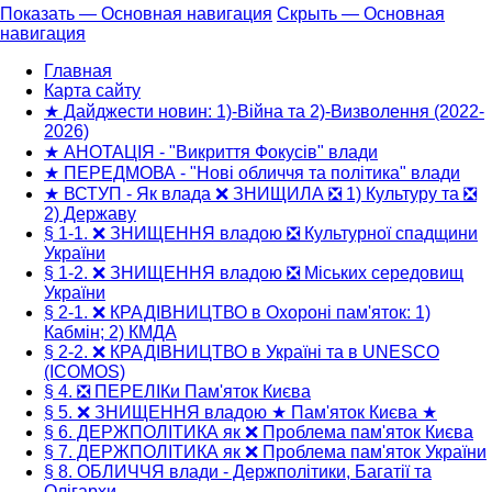
Показать — Основная навигация
Скрыть — Основная
навигация
Основная
навигация
Главная
Карта сайту
★ Дайджести новин: 1)-Війна та 2)-Визволення (2022-
2026)
★ АНОТАЦІЯ - "Викриття Фокусів" влади
★ ПЕРЕДМОВА - "Нові обличчя та політика" влади
★ ВСТУП - Як влада ❌ ЗНИЩИЛА ❎ 1) Культуру та ❎
2) Державу
§ 1-1. ❌ ЗНИЩЕННЯ владою ❎ Культурної спадщини
України
§ 1-2. ❌ ЗНИЩЕННЯ владою ❎ Міських середовищ
України
§ 2-1. ❌ КРАДІВНИЦТВО в Охороні пам'яток: 1)
Кабмін; 2) КМДА
§ 2-2. ❌ КРАДІВНИЦТВО в Україні та в UNESCO
(ICOMOS)
§ 4. ❎ ПЕРЕЛІКи Пам'яток Києва
§ 5. ❌ ЗНИЩЕННЯ владою ★ Пам'яток Києва ★
§ 6. ДЕРЖПОЛІТИКА як ❌ Проблема пам'яток Києва
§ 7. ДЕРЖПОЛІТИКА як ❌ Проблема пам'яток України
§ 8. ОБЛИЧЧЯ влади - Держполітики, Багатії та
Олігархи