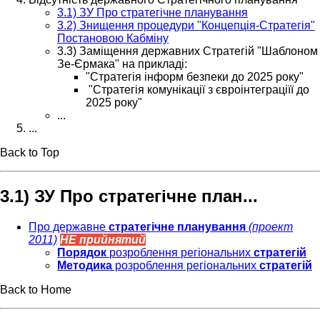
3.1) ЗУ Про стратегічне планування
3.2) Знищення процедури "Концепція-Стратегія"
Постановою Кабміну
3.3) Заміщення державних Стратегій "Шаблоном
Зе-Єрмака" на прикладі:
"Стратегія інформ безпеки до 2025 року"
"Стратегія комунікації з євроінтеграціїї до
2025 року"
...
...
Back to Top
3.1) ЗУ Про стратегічне план...
Про державне
стратегічне планування
(проект
2011)
НЕ прийнятий
Порядок
розроблення
регіональних
стратегій
Методика
розроблення регіональних
стратегій
Back to Home