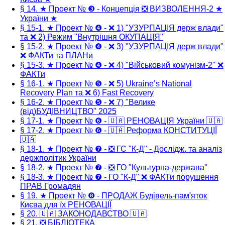
§ 14. ★ Проект № ❸ - Концепція ❎ ВИЗВОЛЕННЯ-2 ★
України ★
§ 15-1. ★ Проект № ❹ - ❌ 1) "УЗУРПАЦІЯ держ влади"
та ❌ 2) Режим "Внутрішня ОКУПАЦІЯ"
§ 15-2. ★ Проект № ❹ - ❌ 3) "УЗУРПАЦІЯ держ влади"
❌ ФАКТи та ПЛАНи
§ 15-3. ★ Проект № ❹ - ❌ 4) "Військовий комунізм-2" ❌
ФАКТи
§ 16-1. ★ Проект № ❺ - ❌ 5) Ukraine’s National
Recovery Plan та ❌ 6) Fast Recovery
§ 16-2. ★ Проект № ❺ - ❌ 7) "Велике
(від)БУДІВНИЦТВО" 2025
§ 17-1. ★ Проект № ❻ - 🇺🇦 РЕНОВАЦІЯ України 🇺🇦
§ 17-2. ★ Проект № ❻ - 🇺🇦 Реформа КОНСТИТУЦІЇ
🇺🇦
§ 18-1. ★ Проект № ❼ - ❎ ГС "К-Д" - Дослідж. та аналіз
держполітик України
§ 18-2. ★ Проект № ❼ - ❎ ГО "Культурна-держава"
§ 18-3. ★ Проект № ❼ - ГО "К-Д" ❌ ФАКТи порушення
ПРАВ Громадян
§ 19. ★ Проект № ❽ - ПРОДАЖ Будівель-пам'яток
Києва для їх РЕНОВАЦІЇ
§ 20. 🇺🇦 ЗАКОНОДАВСТВО 🇺🇦
§ 21. ❎ БІБЛІОТЕКА