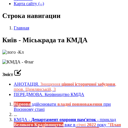
Карта сайту (--)
Строка навигации
Главная
Київ - Міськрада та КМДА
Зміст
АНОТАЦІЯ.
Знищення
цінної історичної забудови
,
пров. Цимлянській, 3
ПЕРЕДМОВА. Керівництво КМДА
Відмова
здійснювати
владні повноваження
при
Воєнному стані
...
КМДА -
Департамент охорони пам'яток
- приклад
Великого Крадівництва
вже в
січні
2022
року
"План