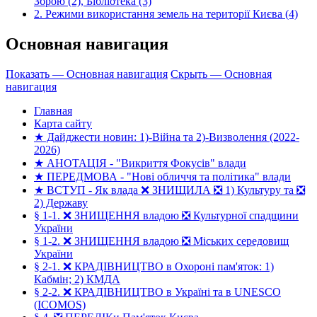
Зброю (2), Бібліотека (3)
2. Режими використання земель на території Києва (4)
Основная навигация
Показать — Основная навигация
Скрыть — Основная
навигация
Главная
Карта сайту
★ Дайджести новин: 1)-Війна та 2)-Визволення (2022-
2026)
★ АНОТАЦІЯ - "Викриття Фокусів" влади
★ ПЕРЕДМОВА - "Нові обличчя та політика" влади
★ ВСТУП - Як влада ❌ ЗНИЩИЛА ❎ 1) Культуру та ❎
2) Державу
§ 1-1. ❌ ЗНИЩЕННЯ владою ❎ Культурної спадщини
України
§ 1-2. ❌ ЗНИЩЕННЯ владою ❎ Міських середовищ
України
§ 2-1. ❌ КРАДІВНИЦТВО в Охороні пам'яток: 1)
Кабмін; 2) КМДА
§ 2-2. ❌ КРАДІВНИЦТВО в Україні та в UNESCO
(ICOMOS)