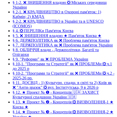
§ 1-2. ❌ ЗНИЩЕННЯ владою ❎ Міських середовищ
України
§ 2-1. ❌ КРАДІВНИЦТВО в Охороні пам'яток: 1)
Кабмін; 2) КМДА
§ 2-2. ❌ КРАДІВНИЦТВО в Україні та в UNESCO
(ICOMOS)
§ 4. ❎ ПЕРЕЛІКи Пам'яток Києва
§ 5. ❌ ЗНИЩЕННЯ владою ★ Пам'яток Києва ★
§ 6. ДЕРЖПОЛІТИКА як ❌ Проблема пам'яток Києва
§ 7. ДЕРЖПОЛІТИКА як ❌ Проблема пам'яток України
§ 8. ОБЛИЧЧЯ влади - Держполітики, Багатії та
Олігархи
§ 9. "Реформи" як ❌ ПРОБЛЕМА України
§ 10-1. "Програми та Стратегії" як ❌ ПРОБЛЕМи ❎ ч.1
до 2025 р
§ 10-2. "Програми та Стратегії" як ❌ ПРОБЛЕМи ❎ ч.2 -
2025-26 рр.
§ 11. ДОСВІД - 1) Культурн. спадщ. в світі та 2) Київ як
❌ "Анти-зразок" ❎ вул. Інститутська, 9 в 2026 р
§ 12. ★ Проект № ❶ - Концепція 🇺🇦 ЗАХИСТ
Культурної спадщини України 🇺🇦
§ 13. ★ Проект № ❷ - Концепція ❎ ВИЗВОЛЕННЯ-1 ★
Києва ★
§ 14. ★ Проект № ❸ - Концепція ❎ ВИЗВОЛЕННЯ-2 ★
України ★