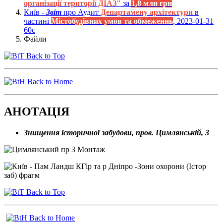
організації території ДІАЗ"
за
1,8 млн грн
Київ -
Звіт
про Аудит
Департамену архітектури
в
частині
Містобудівних умов та обмеженнь
, 2023-01-31
60с
Файли
Back to Top
Back to Home
АНОТАЦІЯ
Знищення історичної забудови, пров. Цимлянській, 3
Back to Top
Back to Home