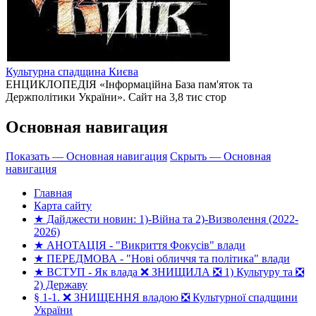
Культурна спадщина Києва
ЕНЦИКЛОПЕДІЯ «Інформаційна База пам'яток та
Держполітики України». Сайт на 3,8 тис стор
Основная навигация
Показать — Основная навигация
Скрыть — Основная
навигация
Главная
Карта сайту
★ Дайджести новин: 1)-Війна та 2)-Визволення (2022-
2026)
★ АНОТАЦІЯ - "Викриття Фокусів" влади
★ ПЕРЕДМОВА - "Нові обличчя та політика" влади
★ ВСТУП - Як влада ❌ ЗНИЩИЛА ❎ 1) Культуру та ❎
2) Державу
§ 1-1. ❌ ЗНИЩЕННЯ владою ❎ Культурної спадщини
України