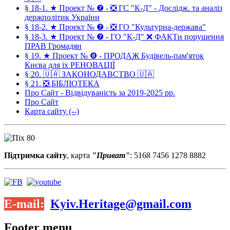
§ 18-1. ★ Проект № ❼ - ❎ ГС "К-Д" - Дослідж. та аналіз
держполітик України
§ 18-2. ★ Проект № ❼ - ❎ ГО "Культурна-держава"
§ 18-3. ★ Проект № ❼ - ГО "К-Д" ❌ ФАКТи порушення
ПРАВ Громадян
§ 19. ★ Проект № ❽ - ПРОДАЖ Будівель-пам'яток
Києва для їх РЕНОВАЦІЇ
§ 20. 🇺🇦 ЗАКОНОДАВСТВО 🇺🇦
§ 21. ❎ БІБЛІОТЕКА
Про Сайт - Відвідуваність за 2019-2025 рр.
Про Сайт
Карта сайту (--)
Підтримка сайту
, карта
"Приват"
: 5168 7456 1278 8882
E-mail:
Kyiv.Heritage@gmail.com
Footer menu