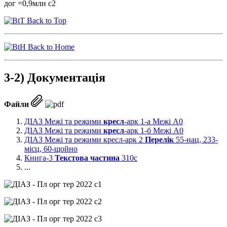
Back to Top
Back to Home
3-2) Документація
Файли
ДІАЗ Межі та режими
кресл
-арк 1-а Межі А0
ДІАЗ Межі та режими
кресл
-арк 1-б Межі А0
ДІАЗ Межі та режими кресл-арк 2
Перелік
55-нац, 233-
місц, 60-щойно
Книга-3
Текстова частина
310с
...