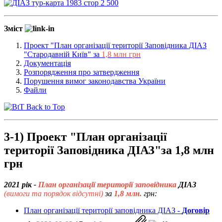
Зміст
Проект "План організації території Заповідника ДІАЗ
"Стародавній Київ" за
1,8 млн грн
Документація
Розпорядження про затвердження
Порушення вимог законодавства України
Файли
Back to Top
3-1) Проект "План організації
території Заповідника ДІАЗ"за 1,8 млн
грн
2021 рік -
План організації території заповідника
ДІАЗ
(вимоги та порядок відсутні)
за
1,8 млн.
грн:
План організації території заповідника ДІАЗ -
Договір