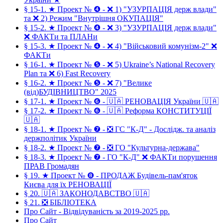
§ 15-1. ★ Проект № ❹ - ❌ 1) "УЗУРПАЦІЯ держ влади"
та ❌ 2) Режим "Внутрішня ОКУПАЦІЯ"
§ 15-2. ★ Проект № ❹ - ❌ 3) "УЗУРПАЦІЯ держ влади"
❌ ФАКТи та ПЛАНи
§ 15-3. ★ Проект № ❹ - ❌ 4) "Військовий комунізм-2" ❌
ФАКТи
§ 16-1. ★ Проект № ❺ - ❌ 5) Ukraine’s National Recovery
Plan та ❌ 6) Fast Recovery
§ 16-2. ★ Проект № ❺ - ❌ 7) "Велике
(від)БУДІВНИЦТВО" 2025
§ 17-1. ★ Проект № ❻ - 🇺🇦 РЕНОВАЦІЯ України 🇺🇦
§ 17-2. ★ Проект № ❻ - 🇺🇦 Реформа КОНСТИТУЦІЇ
🇺🇦
§ 18-1. ★ Проект № ❼ - ❎ ГС "К-Д" - Дослідж. та аналіз
держполітик України
§ 18-2. ★ Проект № ❼ - ❎ ГО "Культурна-держава"
§ 18-3. ★ Проект № ❼ - ГО "К-Д" ❌ ФАКТи порушення
ПРАВ Громадян
§ 19. ★ Проект № ❽ - ПРОДАЖ Будівель-пам'яток
Києва для їх РЕНОВАЦІЇ
§ 20. 🇺🇦 ЗАКОНОДАВСТВО 🇺🇦
§ 21. ❎ БІБЛІОТЕКА
Про Сайт - Відвідуваність за 2019-2025 рр.
Про Сайт