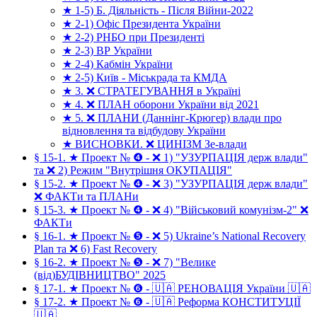
★ 1-5) Б. Діяльність - Після Війни-2022
★ 2-1) Офіс Президента України
★ 2-2) РНБО при Президенті
★ 2-3) ВР України
★ 2-4) Кабмін України
★ 2-5) Київ - Міськрада та КМДА
★ 3. ❌ СТРАТЕГУВАННЯ в Україні
★ 4. ❌ ПЛАН оборони України від 2021
★ 5. ❌ ПЛАНИ (Даннінг-Крюгер) влади про
відновлення та відбудову України
★ ВИСНОВКИ. ❌ ЦИНІЗМ Зе-влади
§ 15-1. ★ Проект № ❹ - ❌ 1) "УЗУРПАЦІЯ держ влади"
та ❌ 2) Режим "Внутрішня ОКУПАЦІЯ"
§ 15-2. ★ Проект № ❹ - ❌ 3) "УЗУРПАЦІЯ держ влади"
❌ ФАКТи та ПЛАНи
§ 15-3. ★ Проект № ❹ - ❌ 4) "Військовий комунізм-2" ❌
ФАКТи
§ 16-1. ★ Проект № ❺ - ❌ 5) Ukraine’s National Recovery
Plan та ❌ 6) Fast Recovery
§ 16-2. ★ Проект № ❺ - ❌ 7) "Велике
(від)БУДІВНИЦТВО" 2025
§ 17-1. ★ Проект № ❻ - 🇺🇦 РЕНОВАЦІЯ України 🇺🇦
§ 17-2. ★ Проект № ❻ - 🇺🇦 Реформа КОНСТИТУЦІЇ
🇺🇦