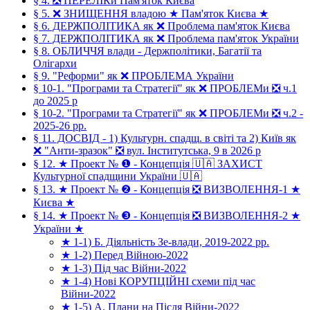
§ 4. ❎ ПЕРЕЛІКи Пам'яток Києва
§ 5. ❌ ЗНИЩЕННЯ владою ★ Пам'яток Києва ★
§ 6. ДЕРЖПОЛІТИКА як ❌ Проблема пам'яток Києва
§ 7. ДЕРЖПОЛІТИКА як ❌ Проблема пам'яток України
§ 8. ОБЛИЧЧЯ влади - Держполітики, Багатії та
Олігархи
§ 9. "Реформи" як ❌ ПРОБЛЕМА України
§ 10-1. "Програми та Стратегії" як ❌ ПРОБЛЕМи ❎ ч.1
до 2025 р
§ 10-2. "Програми та Стратегії" як ❌ ПРОБЛЕМи ❎ ч.2 -
2025-26 рр.
§ 11. ДОСВІД - 1) Культурн. спадщ. в світі та 2) Київ як
❌ "Анти-зразок" ❎ вул. Інститутська, 9 в 2026 р
§ 12. ★ Проект № ❶ - Концепція 🇺🇦 ЗАХИСТ
Культурної спадщини України 🇺🇦
§ 13. ★ Проект № ❷ - Концепція ❎ ВИЗВОЛЕННЯ-1 ★
Києва ★
§ 14. ★ Проект № ❸ - Концепція ❎ ВИЗВОЛЕННЯ-2 ★
України ★
★ 1-1) Б. Діяльність Зе-влади, 2019-2022 рр.
★ 1-2) Перед Війною-2022
★ 1-3) Під час Війни-2022
★ 1-4) Нові КОРУПЦІЙНІ схеми під час
Війни-2022
★ 1-5) А. Плани на Після Війни-2022