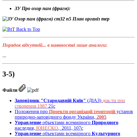
ЗУ Про охор пам (фрагм):
Back to Top
Порядок відсутній... в наявностві лише аналоги:
...
3-5)
Файли
Заповідник "Стародавній Київ"
(ДІАЗ)
док-ти про
створення 1987
21с
Положення про
Проекти організації територій
установ
природно-заповідного фонду України,
2005
Управление
объектами всемирного
Природного
наследия,
ЮНЕСКО
, 2011, 107с
Управление
объектами всемирного
Культурного