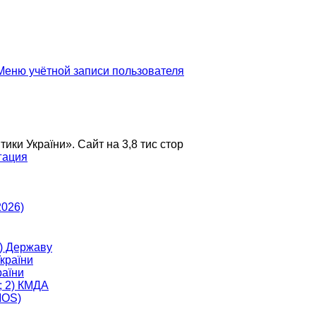
еню учётной записи пользователя
и України». Сайт на 3,8 тис стор
гация
2026)
) Державу
країни
аїни
; 2) КМДА
MOS)