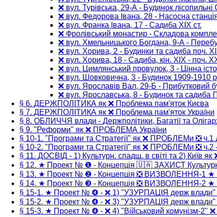
❌ вул. Турівська, 29-А - Будинок лісопильні 
❌ вул. Федорова Івана, 28 - Насосна станці
❌ вул. Франка Івана, 17 - Cадиба ХІХ ст.
❌ Фролівський монастир - Складова комплек
❌ вул. Хмельницького Богдана, 9-А - Перебуд
❌ вул. Хорива, 2 - Будинки та садиба поч. ХІ
❌ вул. Хорива, 18 - Садиба, кін. XIX - поч. XX
❌ вул. Цимлянський провулок, 3 - Цінна іст
❌ вул. Шовковична, 3 - Будинок 1909-1910 р
❌ вул. Ярославів Вал, 29-Б - Прибутковий 
❌ вул. Ярославська, 8 - Будинок та садиба 
§ 6. ДЕРЖПОЛІТИКА як ❌ Проблема пам'яток Києва
§ 7. ДЕРЖПОЛІТИКА як ❌ Проблема пам'яток України
§ 8. ОБЛИЧЧЯ влади - Держполітики, Багатії та Олігар
§ 9. "Реформи" як ❌ ПРОБЛЕМА України
§ 10-1. "Програми та Стратегії" як ❌ ПРОБЛЕМи ❎ ч.1 
§ 10-2. "Програми та Стратегії" як ❌ ПРОБЛЕМи ❎ ч.2 -
§ 11. ДОСВІД - 1) Культурн. спадщ. в світі та 2) Київ як
§ 12. ★ Проект № ❶ - Концепція 🇺🇦 ЗАХИСТ Культур
§ 13. ★ Проект № ❷ - Концепція ❎ ВИЗВОЛЕННЯ-1 ★
§ 14. ★ Проект № ❸ - Концепція ❎ ВИЗВОЛЕННЯ-2 ★ 
§ 15-1. ★ Проект № ❹ - ❌ 1) "УЗУРПАЦІЯ держ влади
§ 15-2. ★ Проект № ❹ - ❌ 3) "УЗУРПАЦІЯ держ влади
§ 15-3. ★ Проект № ❹ - ❌ 4) "Військовий комунізм-2" 