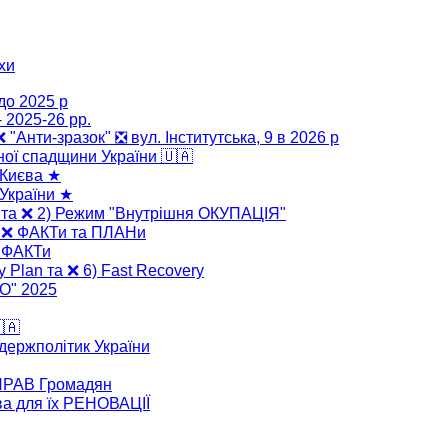
хи
до 2025 р
 2025-26 рр.
 ❌ "Анти-зразок" ❎ вул. Інститутська, 9 в 2026 р
ної спадщини України 🇺🇦
 Києва ★
України ★
" та ❌ 2) Режим "Внутрішня ОКУПАЦІЯ"
" ❌ ФАКТи та ПЛАНи
❌ ФАКТи
y Plan та ❌ 6) Fast Recovery
ВО" 2025
🇦
 держполітик України
 ПРАВ Громадян
ва для їх РЕНОВАЦІЇ