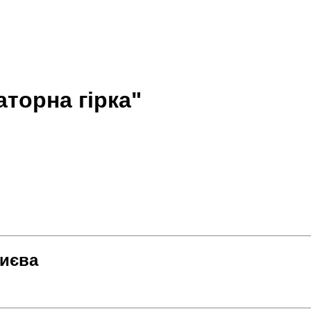
аторна гірка"
Києва