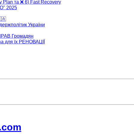
y Plan та ❌ 6) Fast Recovery
ВО" 2025
🇦
 держполітик України
 ПРАВ Громадян
ва для їх РЕНОВАЦІЇ
l.com