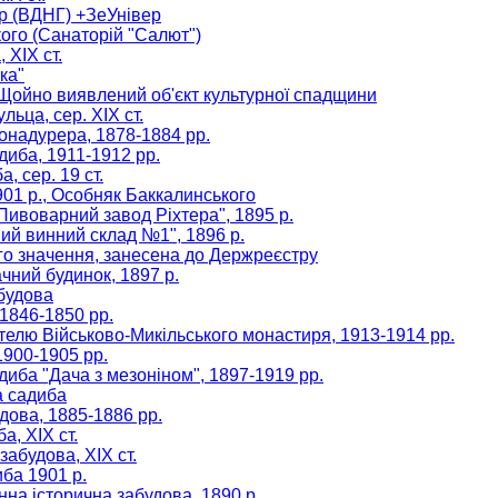
тр (ВДНГ) +ЗеУнівер
кого (Санаторій "Салют")
 ХІХ ст.
ка"
, Щойно виявлений об'єкт культурної спадщини
льца, сер. XIX ст.
Бонадурера, 1878-1884 рр.
адиба, 1911-1912 рр.
, сер. 19 ст.
1901 р., Особняк Баккалинського
"Пивоварний завод Ріхтера", 1895 р.
ний винний склад №1", 1896 р.
ого значення, занесена до Держреєстру
ачний будинок, 1897 р.
абудова
 1846-1850 рр.
готелю Військово-Микільського монастиря, 1913-1914 рр.
1900-1905 рр.
адиба "Дача з мезоніном", 1897-1919 рр.
а садиба
удова, 1885-1886 рр.
а, ХІХ ст.
забудова, ХІХ ст.
иба 1901 р.
інна історична забудова, 1890 р.