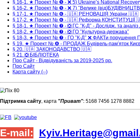
§ 16-1. ★ Проект № ❺ - ❌ 5) Ukraine’s National Recover
§ 16-2. ★ Проект № ❺ - ❌ 7) "Велике (від)БУДІВНИЦТ
§ 17-1. ★ Проект № ❻ - 🇺🇦 РЕНОВАЦІЯ України 🇺🇦
§ 17-2. ★ Проект № ❻ - 🇺🇦 Реформа КОНСТИТУЦІЇ 
§ 18-1. ★ Проект № ❼ - ❎ ГС "К-Д" - Дослідж. та аналіз
§ 18-2. ★ Проект № ❼ - ❎ ГО "Культурна-держава"
§ 18-3. ★ Проект № ❼ - ГО "К-Д" ❌ ФАКТи порушення
§ 19. ★ Проект № ❽ - ПРОДАЖ Будівель-пам'яток Киє
§ 20. 🇺🇦 ЗАКОНОДАВСТВО 🇺🇦
§ 21. ❎ БІБЛІОТЕКА
Про Сайт - Відвідуваність за 2019-2025 рр.
Про Сайт
Карта сайту (--)
Підтримка сайту
, карта
"Приват"
: 5168 7456 1278 8882
E-mail:
Kyiv.Heritage@gmai