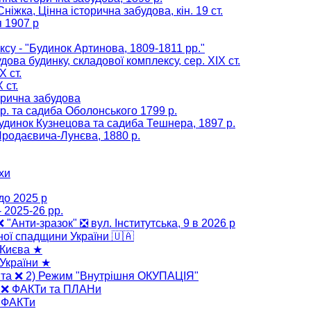
Сніжка, Цінна історична забудова, кін. 19 ст.
я 1907 р
су - "Будинок Артинова, 1809-1811 рр."
ова будинку, складової комплексу, сер. ХІХ ст.
Х ст.
 ст.
орична забудова
р. та садиба Оболонського 1799 р.
будинок Кузнецова та садиба Тешнера, 1897 р.
Продаєвича-Лунєва, 1880 р.
хи
до 2025 р
 2025-26 рр.
 ❌ "Анти-зразок" ❎ вул. Інститутська, 9 в 2026 р
ної спадщини України 🇺🇦
 Києва ★
України ★
" та ❌ 2) Режим "Внутрішня ОКУПАЦІЯ"
" ❌ ФАКТи та ПЛАНи
❌ ФАКТи