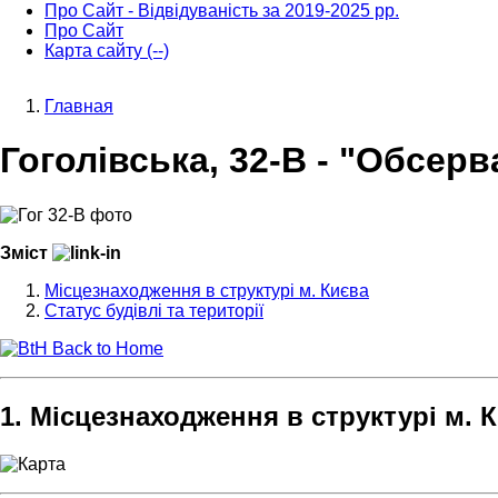
Про Сайт - Відвідуваність за 2019-2025 рр.
Про Сайт
Карта сайту (--)
Главная
Строка
Гоголівська, 32-В - "Обсерв
навигации
Зміст
Місцезнаходження в структурі м. Києва
Статус будівлі та території
Back to Home
1. Місцезнаходження в структурі м. 