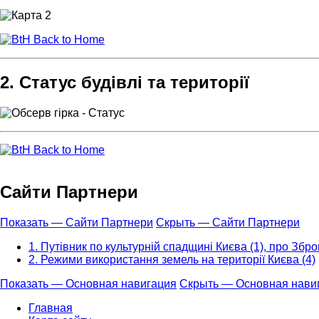
Back to Home
2. Статус будівлі та території
Back to Home
Сайти Партнери
Показать — Сайти Партнери
Скрыть — Сайти Партнери
1. Путівник по культурній спадщині Києва (1), про Зброю
2. Режими використання земель на території Києва (4)
Показать — Основная навигация
Скрыть — Основная нави
Основная
Главная