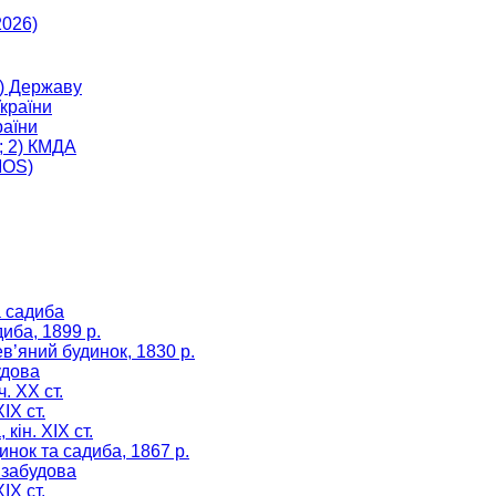
2026)
) Державу
країни
аїни
; 2) КМДА
MOS)
а садиба
диба, 1899 р.
ев’яний будинок, 1830 р.
удова
. XX ст.
ІХ ст.
кін. ХІХ ст.
инок та садиба, 1867 р.
 забудова
ІХ ст.