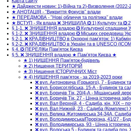
навигация
Карта сайту
★ Дайджести новин: 1)-Війна та 2)-Визволення (2022-
★ АНОТАЦІЯ - "Викриття Фокусів" влади
★ ПЕРЕДМОВА - "Нові обличчя та політика" влади
★ ВСТУП - Як влада ❌ ЗНИЩИЛА ❎ 1) Культуру та ❎ 2
§ 1-1. ❌ ЗНИЩЕННЯ владою ❎ Культурної спадщини У
§ 1-2. ❌ ЗНИЩЕННЯ владою ❎ Міських середовищ Укр
§ 2-1. ❌ КРАДІВНИЦТВО в Охороні пам'яток: 1) Кабмін
§ 2-2. ❌ КРАДІВНИЦТВО в Україні та в UNESCO (ICO
§ 4. ❎ ПЕРЕЛІКи Пам'яток Києва
§ 5. ❌ ЗНИЩЕННЯ владою ★ Пам'яток Києва ★
★ 1) НИЩЕННЯ Пам'яток-будівель
★ 2) Нищення ТЕРИТОРІЙ
★ 3) Нищення ІСТОРИЧНИХ Міст
★ 4) НИЩЕННЯ пам'яток - за 2019-2023 роки
❌ вул. Антоновича (Горького), 7 - Будинок т
❌ вул. Борисоглібська, 15-А - Будинок та са
❌ вул. Боричів Тік, 20/4-А - Міщанський дер
❌ вул. Боричів Тік, 27 - Цінна історична заб
❌ вул. Вал Верхній, 4 - Садиба, кін. XIX – поч
❌ вул. Вал Нижній, 23 - Cадиба (Комплекс) Х
❌ вул. Велика Житомирська 34-34А, Садиба, 
❌ вул. Володимирська/Прорізна, 41/27 - Буд
❌ вул. Володимирська, 93 - Цінна історична
❌ вул. Волоська 5 - Будинок та садиба поч. Х