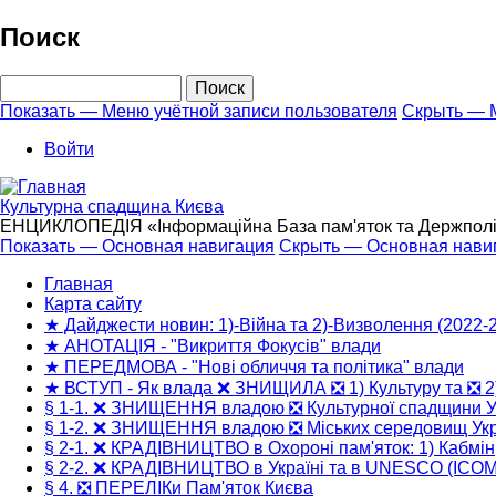
Перейти
Поиск
к
основному
Поиск
содержанию
Показать — Меню учётной записи пользователя
Скрыть — М
Меню
Войти
учётной
записи
Культурна спадщина Києва
пользователя
ЕНЦИКЛОПЕДІЯ «Інформаційна База пам'яток та Держполітик
Показать — Основная навигация
Скрыть — Основная нави
Основная
Главная
навигация
Карта сайту
★ Дайджести новин: 1)-Війна та 2)-Визволення (2022-
★ АНОТАЦІЯ - "Викриття Фокусів" влади
★ ПЕРЕДМОВА - "Нові обличчя та політика" влади
★ ВСТУП - Як влада ❌ ЗНИЩИЛА ❎ 1) Культуру та ❎ 2
§ 1-1. ❌ ЗНИЩЕННЯ владою ❎ Культурної спадщини У
§ 1-2. ❌ ЗНИЩЕННЯ владою ❎ Міських середовищ Укр
§ 2-1. ❌ КРАДІВНИЦТВО в Охороні пам'яток: 1) Кабмін
§ 2-2. ❌ КРАДІВНИЦТВО в Україні та в UNESCO (ICO
§ 4. ❎ ПЕРЕЛІКи Пам'яток Києва