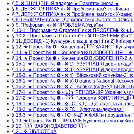
§ 5. ❌ ЗНИЩЕННЯ владою ★ Пам'яток Києва ★
§ 6. ДЕРЖПОЛІТИКА як ❌ Проблема пам'яток Києва
§ 7. ДЕРЖПОЛІТИКА як ❌ Проблема пам'яток України
§ 8. ОБЛИЧЧЯ влади - Держполітики, Багатії та Олігар
§ 9. "Реформи" як ❌ ПРОБЛЕМА України
§ 10-1. "Програми та Стратегії" як ❌ ПРОБЛЕМи ❎ ч.1 
§ 10-2. "Програми та Стратегії" як ❌ ПРОБЛЕМи ❎ ч.2 -
§ 11. ДОСВІД - 1) Культурн. спадщ. в світі та 2) Київ як
§ 12. ★ Проект № ❶ - Концепція 🇺🇦 ЗАХИСТ Культур
§ 13. ★ Проект № ❷ - Концепція ❎ ВИЗВОЛЕННЯ-1 ★
§ 14. ★ Проект № ❸ - Концепція ❎ ВИЗВОЛЕННЯ-2 ★ 
§ 15-1. ★ Проект № ❹ - ❌ 1) "УЗУРПАЦІЯ держ влади
§ 15-2. ★ Проект № ❹ - ❌ 3) "УЗУРПАЦІЯ держ влади
§ 15-3. ★ Проект № ❹ - ❌ 4) "Військовий комунізм-2" 
§ 16-1. ★ Проект № ❺ - ❌ 5) Ukraine’s National Recover
§ 16-2. ★ Проект № ❺ - ❌ 7) "Велике (від)БУДІВНИЦТ
§ 17-1. ★ Проект № ❻ - 🇺🇦 РЕНОВАЦІЯ України 🇺🇦
§ 17-2. ★ Проект № ❻ - 🇺🇦 Реформа КОНСТИТУЦІЇ 
§ 18-1. ★ Проект № ❼ - ❎ ГС "К-Д" - Дослідж. та аналіз
§ 18-2. ★ Проект № ❼ - ❎ ГО "Культурна-держава"
§ 18-3. ★ Проект № ❼ - ГО "К-Д" ❌ ФАКТи порушення
§ 19. ★ Проект № ❽ - ПРОДАЖ Будівель-пам'яток Киє
§ 20. 🇺🇦 ЗАКОНОДАВСТВО 🇺🇦
§ 21. ❎ БІБЛІОТЕКА