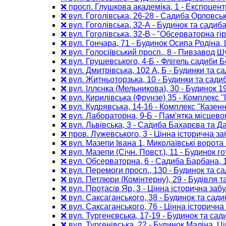
❌ просп. Глушкова академіка, 1 - Експоцен
❌ вул. Гоголівська, 26-28 - Садиба Орловсь
❌ вул. Гоголівська, 32-А - Будинок та садиба,
❌ вул. Гоголівська, 32-В - "Обсерваторна гір
❌ вул. Гончара, 71 - Будинок Осипа Родіна
❌ вул. Голосіївський просп., 8 - Пивзавод Шу
❌ вул. Грушевського, 4-Б - Флігель садиби 
❌ вул. Дмитрівська, 102 А, Б - Будинки та с
❌ вул. Житньоторзька, 10 - Будинки та садиба
❌ вул. Іллєнка (Мельникова), 30 - Будинок 
❌ вул. Кирилівська (Фрунзе) 35 - Комплекс 
❌ вул. Кудрявська, 14-16 - Комплекс "Казен
❌ вул. Лабораторна, 9-Б - Пам'ятка місцев
❌ вул. Львівська, 3 - Садиба Бахарєва та Д
❌ пров. Лужевського, 3 - Цінна історична з
❌ вул. Мазепи Івана 1, Миколаївські ворота
❌ вул. Мазепи (Січн. Повст.), 11 - Будинок 
❌ вул. Обсерваторна, 6 - Садиба Барбана, 
❌ вул. Перемоги просп., 130 - Будинок та с
❌ вул. Петлюри (Комінтерну), 29 - Будівля т
❌ вул. Протасів Яр, 3 - Цінна історична заб
❌ вул. Саксаганського, 38 - Будинок та садиб
❌ вул. Саксаганського, 76 - Цінна історична 
❌ вул. Тургенєвська, 17-19 - Будинок та сад
❌ вул. Тургенівська, 22 - Будинок Маліна, Ц