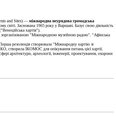
nts and Sites) —
міжнародна неурядова громадська
сьому світі. Заснована 1965 року у Варшаві. Базує свою діяльність
"Венеційська хартія").
), зорганізованою "Міжнародною музейною радою". "Афінська
ій. Перша резолюція створювала "Міжнародну хартію зі
СКО, створила ІКОМОС для опікування питань цієї хартії.
фері архітектури, археології, інженерії, проектування, охорони