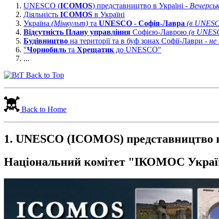
UNESCO (
ICOMOS
) представництво в Україні -
Вечерськ
Діяльність
ICOMOS
в Україні
Україна
(Мінкульт)
та
UNESCO
-
Софія
-
Лавра
(в UNESCO
Відсутність
Плану управління
Софією-Лаврою
(в UNESC
Будівництво
на території та в буф зонах Софії-Лаври
- не
"
Чорнобиль
та
Хрещатик
до UNESCO"
...
Back to Top
Back to Home
1. UNESCO (
ICOMOS
) представництво 
Національний комітет "ІКОМОС Украї