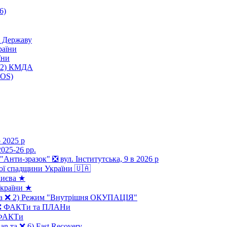
6)
 Державу
раїни
їни
; 2) КМДА
MOS)
 2025 р
025-26 рр.
 "Анти-зразок" ❎ вул. Інститутська, 9 в 2026 р
ої спадщини України 🇺🇦
Києва ★
країни ★
 та ❌ 2) Режим "Внутрішня ОКУПАЦІЯ"
" ❌ ФАКТи та ПЛАНи
❌ ФАКТи
an та ❌ 6) Fast Recovery