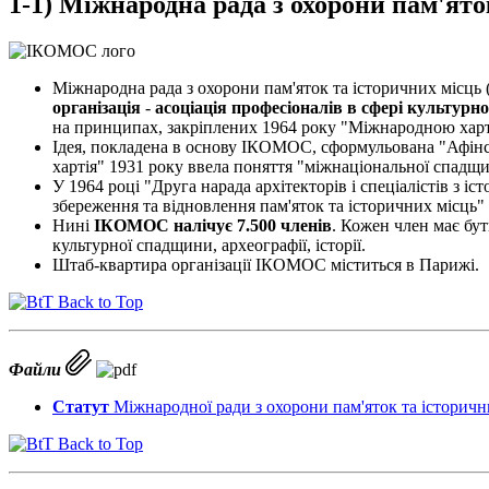
1-1) Міжнародна рада з охорони пам'я
Міжнародна рада з охорони пам'яток та історичних місць 
організація
-
асоціація професіоналів в сфері культурн
на принципах, закріплених 1964 року "Міжнародною хартіє
Ідея, покладена в основу ІКОМОС, сформульована "Афінс
хартія" 1931 року ввела поняття "міжнаціональної спадщ
У 1964 році "Друга нарада архітекторів і спеціалістів з 
збереження та відновлення пам'яток та історичних місць
Нині
ІКОМОС налічує 7.500 членів
. Кожен член має бут
культурної спадщини, археографії, історії.
Штаб-квартира організації ІКОМОС міститься в Парижі.
Back to Top
Файли
Статут
Міжнародної ради з охорони пам'яток та історични
Back to Top