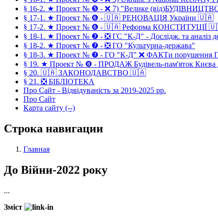
§ 16-2. ★ Проект № ❺ - ❌ 7) "Велике (від)БУДІВНИЦТВ
§ 17-1. ★ Проект № ❻ - 🇺🇦 РЕНОВАЦІЯ України 🇺🇦
§ 17-2. ★ Проект № ❻ - 🇺🇦 Реформа КОНСТИТУЦІЇ 🇺
§ 18-1. ★ Проект № ❼ - ❎ ГС "К-Д" - Дослідж. та аналіз 
§ 18-2. ★ Проект № ❼ - ❎ ГО "Культурна-держава"
§ 18-3. ★ Проект № ❼ - ГО "К-Д" ❌ ФАКТи порушення 
§ 19. ★ Проект № ❽ - ПРОДАЖ Будівель-пам'яток Києва
§ 20. 🇺🇦 ЗАКОНОДАВСТВО 🇺🇦
§ 21. ❎ БІБЛІОТЕКА
Про Сайт - Відвідуваність за 2019-2025 рр.
Про Сайт
Карта сайту (--)
Строка навигации
Главная
До Війни-2022 року
...
Зміст