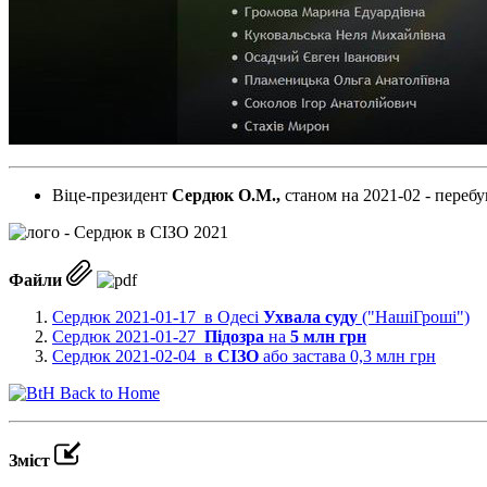
Віце-президент
Сердюк О.М.,
станом на 2021-02 - перебу
Файли
Сердюк 2021-01-17 в Одесі
Ухвала суду
("НашіГроші")
Сердюк 2021-01-27
Підозра
на
5 млн грн
Сердюк 2021-02-04 в
СІЗО
або застава 0,3 млн грн
Back to Home
Зміст