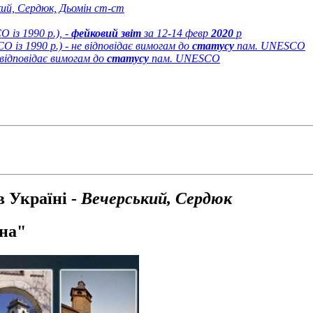
ий, Сердюк, Дьомін ст-ст
 із 1990 р.), -
фейковий звіт
за 12-14 февр
2020
р
O із 1990 р.)
- не відповідає вимогам до
статусу
пам. UNESCO
 відповідає вимогам до
статусу
пам. UNESCO
в Україні -
Вечерський, Сердюк
на"