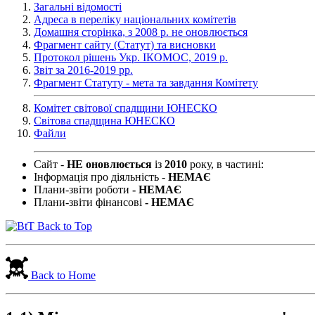
Загальні відомості
Адреса в переліку національних комітетів
Домашня сторінка, з 2008 р. не оновлюється
Фрагмент сайту (Статут) та висновки
Протокол рішень Укр. ІКОМОС, 2019 р.
Звіт за 2016-2019 рр.
Фрагмент Статуту - мета та завдання Комітету
Комітет світової спадщини ЮНЕСКО
Світова спадщина ЮНЕСКО
Файли
Сайт -
НЕ оновлюється
із
2010
року, в частині:
Інформація про діяльність -
НЕМАЄ
Плани-звіти
роботи
- НЕМАЄ
Плани-звіти
фінансові
- НЕМАЄ
Back to Top
Back to Home