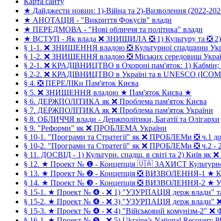
Карта сайту
★ Дайджести новин: 1)-Війна та 2)-Визволення (2022-202
★ АНОТАЦІЯ - "Викриття Фокусів" влади
★ ПЕРЕДМОВА - "Нові обличчя та політика" влади
★ ВСТУП - Як влада ❌ ЗНИЩИЛА ❎ 1) Культуру та ❎ 2)
§ 1-1. ❌ ЗНИЩЕННЯ владою ❎ Культурної спадщини Ук
§ 1-2. ❌ ЗНИЩЕННЯ владою ❎ Міських середовищ Укра
§ 2-1. ❌ КРАДІВНИЦТВО в Охороні пам'яток: 1) Кабмін
§ 2-2. ❌ КРАДІВНИЦТВО в Україні та в UNESCO (ICO
§ 4. ❎ ПЕРЕЛІКи Пам'яток Києва
§ 5. ❌ ЗНИЩЕННЯ владою ★ Пам'яток Києва ★
§ 6. ДЕРЖПОЛІТИКА як ❌ Проблема пам'яток Києва
§ 7. ДЕРЖПОЛІТИКА як ❌ Проблема пам'яток України
§ 8. ОБЛИЧЧЯ влади - Держполітики, Багатії та Олігархи
§ 9. "Реформи" як ❌ ПРОБЛЕМА України
§ 10-1. "Програми та Стратегії" як ❌ ПРОБЛЕМи ❎ ч.1 до
§ 10-2. "Програми та Стратегії" як ❌ ПРОБЛЕМи ❎ ч.2 - 2
§ 11. ДОСВІД - 1) Культурн. спадщ. в світі та 2) Київ як ❌
§ 12. ★ Проект № ❶ - Концепція 🇺🇦 ЗАХИСТ Культурн
§ 13. ★ Проект № ❷ - Концепція ❎ ВИЗВОЛЕННЯ-1 ★ 
§ 14. ★ Проект № ❸ - Концепція ❎ ВИЗВОЛЕННЯ-2 ★ У
§ 15-1. ★ Проект № ❹ - ❌ 1) "УЗУРПАЦІЯ держ влади"
§ 15-2. ★ Проект № ❹ - ❌ 3) "УЗУРПАЦІЯ держ влади
§ 15-3. ★ Проект № ❹ - ❌ 4) "Військовий комунізм-2" 
§ 16-1. ★ Проект № ❺ - ❌ 5) Ukraine’s National Recovery Pl