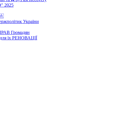
О" 2025
🇦
держполітик України
ПРАВ Громадян
 для їх РЕНОВАЦІЇ