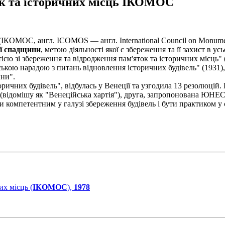
ток та історичних місць ІКОМОС
(ІКОМОС, англ. ICOMOS — англ. International Council on Monume
ої спадщини
, метою діяльності якої є збереження та її захист в у
ю зі збереження та відродження пам'яток та історичних місць" (
ькою нарадою з питань відновлення історичних будівель" (1931
ини".
історичних будівель", відбулась у Венеції та узгодила 13 резолюц
" (відомішу як "Венеційська хартія"), друга, запропонована ЮНЕ
и компетентним у галузі збереження будівель і бути практиком у с
х місць (
ІКОМОС
),
1978