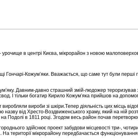
урочище в центрі Києва, мікрорайон з новою малоповерхо
щі Гончарі-Кожум'яки. Вважається, що саме тут були перші 
м'яку. Давним-давно страшний змій-людожер тероризував жи
оєвод. І тільки богатир Кирило Кожум'яка прийшов на допомо
 виробляли вироби зі шкіри.Тепер діяльність цих місць від
ю назву від Хресто-Воздвиженського храму, який на ній ро
жі на Подолі в 1811 році. Згодом весь район почав перетворю
агороднього здійснює проект забудови місцевості три-, чотир
На території мікрорайону передбачається функціонування о