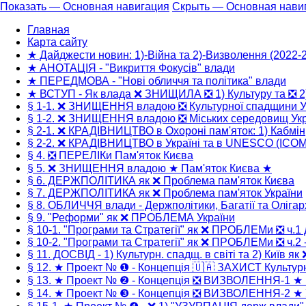
Показать — Основная навигация
Скрыть — Основная нави
Основная
Главная
навигация
Карта сайту
★ Дайджести новин: 1)-Війна та 2)-Визволення (2022-
★ АНОТАЦІЯ - "Викриття Фокусів" влади
★ ПЕРЕДМОВА - "Нові обличчя та політика" влади
★ ВСТУП - Як влада ❌ ЗНИЩИЛА ❎ 1) Культуру та ❎ 2
§ 1-1. ❌ ЗНИЩЕННЯ владою ❎ Культурної спадщини У
§ 1-2. ❌ ЗНИЩЕННЯ владою ❎ Міських середовищ Укр
§ 2-1. ❌ КРАДІВНИЦТВО в Охороні пам'яток: 1) Кабмін
§ 2-2. ❌ КРАДІВНИЦТВО в Україні та в UNESCO (ICO
§ 4. ❎ ПЕРЕЛІКи Пам'яток Києва
§ 5. ❌ ЗНИЩЕННЯ владою ★ Пам'яток Києва ★
§ 6. ДЕРЖПОЛІТИКА як ❌ Проблема пам'яток Києва
§ 7. ДЕРЖПОЛІТИКА як ❌ Проблема пам'яток України
§ 8. ОБЛИЧЧЯ влади - Держполітики, Багатії та Олігар
§ 9. "Реформи" як ❌ ПРОБЛЕМА України
§ 10-1. "Програми та Стратегії" як ❌ ПРОБЛЕМи ❎ ч.1 
§ 10-2. "Програми та Стратегії" як ❌ ПРОБЛЕМи ❎ ч.2 -
§ 11. ДОСВІД - 1) Культурн. спадщ. в світі та 2) Київ як
§ 12. ★ Проект № ❶ - Концепція 🇺🇦 ЗАХИСТ Культур
§ 13. ★ Проект № ❷ - Концепція ❎ ВИЗВОЛЕННЯ-1 ★
§ 14. ★ Проект № ❸ - Концепція ❎ ВИЗВОЛЕННЯ-2 ★ 