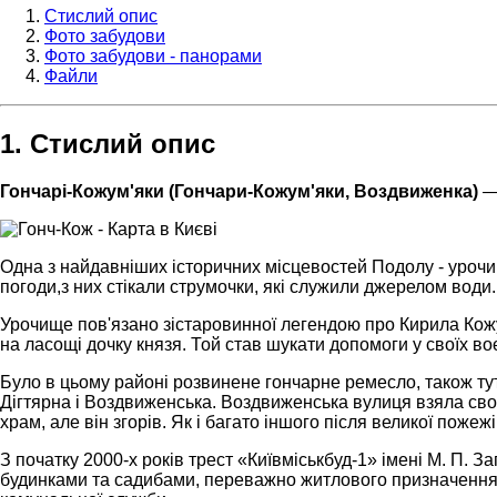
Стислий опис
Фото забудови
Фото забудови - панорами
Файли
1. Стислий опис
Гончарі-Кожум'яки (Гончари-Кожум'яки, Воздвиженка)
— 
Одна з найдавніших історичних місцевостей Подолу - урочи
погоди,з них стікали струмочки, які служили джерелом води.
Урочище пов'язано зістаровинної легендою про Кирила Кожу
на ласощі дочку князя. Той став шукати допомоги у своїх в
Було в цьому районі розвинене гончарне ремесло, також тут
Дігтярна і Воздвиженська. Воздвиженська вулиця взяла сво
храм, але він згорів. Як і багато іншого після великої поже
З початку 2000-х років трест «Київміськбуд-1» імені М. П. З
будинками та садибами, переважно житлового призначення. 