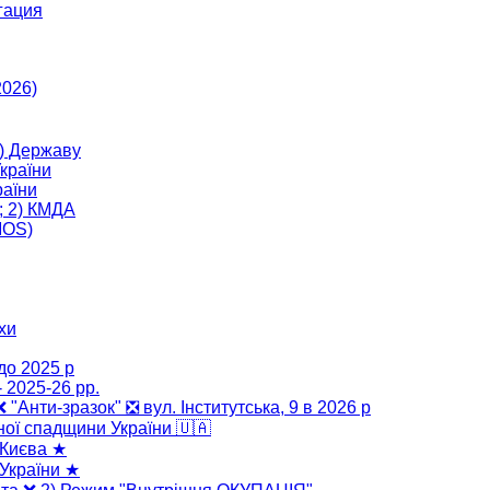
гация
2026)
) Державу
країни
аїни
; 2) КМДА
MOS)
хи
до 2025 р
 2025-26 рр.
 ❌ "Анти-зразок" ❎ вул. Інститутська, 9 в 2026 р
ної спадщини України 🇺🇦
 Києва ★
України ★