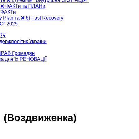
" та ❌ 2) Режим "Внутрішня ОКУПАЦІЯ"
" ❌ ФАКТи та ПЛАНи
❌ ФАКТи
y Plan та ❌ 6) Fast Recovery
ВО" 2025
🇦
 держполітик України
 ПРАВ Громадян
ва для їх РЕНОВАЦІЇ
 (Воздвиженка)