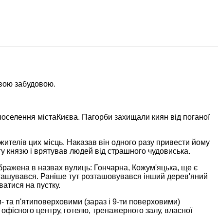
вою забудовою.
поселення містаКиєва. Пагорби захищали киян від поганої
телів цих місць. Наказав він одного разу привести йому
гу князю і врятував людей від страшного чудовиська.
ображена в назвах вулиць: Гончарна, Кожум'яцька, ще є
зташувався. Раніше тут розташовувався інший дерев'яний
ватися на пустку.
и- та п'ятиповерховими (зараз і 9-ти поверховими)
фісного центру, готелю, тренажерного залу, власної