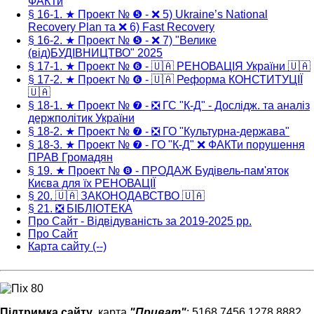
ФАКТи
§ 16-1. ★ Проект № ❺ - ❌ 5) Ukraine’s National
Recovery Plan та ❌ 6) Fast Recovery
§ 16-2. ★ Проект № ❺ - ❌ 7) "Велике
(від)БУДІВНИЦТВО" 2025
§ 17-1. ★ Проект № ❻ - 🇺🇦 РЕНОВАЦІЯ України 🇺🇦
§ 17-2. ★ Проект № ❻ - 🇺🇦 Реформа КОНСТИТУЦІЇ
🇺🇦
§ 18-1. ★ Проект № ❼ - ❎ ГС "К-Д" - Дослідж. та аналіз
держполітик України
§ 18-2. ★ Проект № ❼ - ❎ ГО "Культурна-держава"
§ 18-3. ★ Проект № ❼ - ГО "К-Д" ❌ ФАКТи порушення
ПРАВ Громадян
§ 19. ★ Проект № ❽ - ПРОДАЖ Будівель-пам'яток
Києва для їх РЕНОВАЦІЇ
§ 20. 🇺🇦 ЗАКОНОДАВСТВО 🇺🇦
§ 21. ❎ БІБЛІОТЕКА
Про Сайт - Відвідуваність за 2019-2025 рр.
Про Сайт
Карта сайту (--)
Підтримка сайту
, карта
"Приват"
: 5168 7456 1278 8882