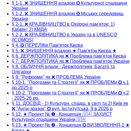
§ 1-1. ❌ ЗНИЩЕННЯ владою ❎ Культурної спадщини
України
§ 1-2. ❌ ЗНИЩЕННЯ владою ❎ Міських середовищ
України
§ 2-1. ❌ КРАДІВНИЦТВО в Охороні пам'яток: 1)
Кабмін; 2) КМДА
§ 2-2. ❌ КРАДІВНИЦТВО в Україні та в UNESCO
(ICOMOS)
§ 4. ❎ ПЕРЕЛІКи Пам'яток Києва
§ 5. ❌ ЗНИЩЕННЯ владою ★ Пам'яток Києва ★
§ 6. ДЕРЖПОЛІТИКА як ❌ Проблема пам'яток Києва
§ 7. ДЕРЖПОЛІТИКА як ❌ Проблема пам'яток України
§ 8. ОБЛИЧЧЯ влади - Держполітики, Багатії та
Олігархи
§ 9. "Реформи" як ❌ ПРОБЛЕМА України
§ 10-1. "Програми та Стратегії" як ❌ ПРОБЛЕМи ❎ ч.1
до 2025 р
§ 10-2. "Програми та Стратегії" як ❌ ПРОБЛЕМи ❎ ч.2
- 2025-26 рр.
§ 11. ДОСВІД - 1) Культурн. спадщ. в світі та 2) Київ як
❌ "Анти-зразок" ❎ вул. Інститутська, 9 в 2026 р
§ 12. ★ Проект № ❶ - Концепція 🇺🇦 ЗАХИСТ
Культурної спадщини України 🇺🇦
§ 13. ★ Проект № ❷ - Концепція ❎ ВИЗВОЛЕННЯ-1 ★
Києва ★