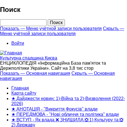
Перейти
Поиск
к
основному
Поиск
содержанию
Показать — Меню учётной записи пользователя
Скрыть —
Меню учётной записи пользователя
Меню
учётной
Войти
записи
пользователя
Культурна спадщина Києва
ЕНЦИКЛОПЕДІЯ «Інформаційна База пам'яток та
Держполітики України». Сайт на 3,8 тис стор
Показать — Основная навигация
Скрыть — Основная
навигация
Основная
навигация
Главная
Карта сайту
★ Дайджести новин: 1)-Війна та 2)-Визволення (2022-
2026)
★ АНОТАЦІЯ - "Викриття Фокусів" влади
★ ПЕРЕДМОВА - "Нові обличчя та політика" влади
★ ВСТУП - Як влада ❌ ЗНИЩИЛА ❎ 1) Культуру та ❎
2) Державу