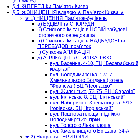
(ICOMOS)
§ 4. ❎ ПЕРЕЛІКи Пам'яток Києва
§ 5. ❌ ЗНИЩЕННЯ владою ★ Пам'яток Києва ★
★ 1) НИЩЕННЯ Пам'яток-будівель
а) БУДІВЛІ та CПОРУДИ
б) Стильова Імітація в НОВІЙ забудові
Історичного середовища
в) Стильова Імітація в НАДБУДОВІ та
ПЕРЕБУДОВІ пам'яток
г) Сучасна АПЛІКАЦІЯ
д) АПЛІКАЦІЯ із СТИЛІЗАЦІЄЮ
вул. Басейна, 4-10, ТЦ "Бесарабський
квартал"
вул. Володимирська, 52/17,
Хмельницького Богдана (готель
"Франсуа") БЦ "Леонардо"
вул. Жилянська, 73-75, БЦ "Євразія"
вул. Іллінська, 8, БЦ "Іллінський"
вул. Набережно-Хрещатицька, 5/13,
Ігорівська, БЦ "Ігорівський"
вул. Поштова площа, підніжжя
Володимирської гірки
вул. Толстого Льва площа
вул. Хмельницького Богдана, 34-А
★ 2) Нищення ТЕРИТОРІЙ