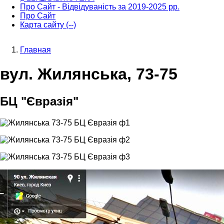
Про Сайт - Відвідуваність за 2019-2025 рр.
Про Сайт
Карта сайту (--)
Главная
Строка
вул. Жилянська, 73-75
навигации
БЦ "Євразія"