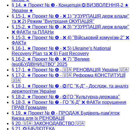
§ 14. ★ Проект № ❸ - Концепція ❎ ВИЗВОЛЕННЯ-2 ★
України ★
§ 15-1. ★ Проект № ❹ - ❌ 1) "УЗУРПАЦІЯ держ влади"
та ❌ 2) Режим "Внутрішня ОКУПАЦІЯ"
§ 15-2. ★ Проект № ❹ - ❌ 3) "УЗУРПАЦІЯ держ влади"
❌ ФАКТи та ПЛАНи
§ 15-3. ★ Проект № ❹ - ❌ 4) "Військовий комунізм-2" ❌
ФАКТи
§ 16-1. ★ Проект № ❺ - ❌ 5) Ukraine’s National
Recovery Plan та ❌ 6) Fast Recovery
§ 16-2. ★ Проект № ❺ - ❌ 7) "Велике
(від)БУДІВНИЦТВО" 2025
§ 17-1. ★ Проект № ❻ - 🇺🇦 РЕНОВАЦІЯ України 🇺🇦
§ 17-2. ★ Проект № ❻ - 🇺🇦 Реформа КОНСТИТУЦІЇ
🇺🇦
§ 18-1. ★ Проект № ❼ - ❎ ГС "К-Д" - Дослідж. та аналіз
держполітик України
§ 18-2. ★ Проект № ❼ - ❎ ГО "Культурна-держава"
§ 18-3. ★ Проект № ❼ - ГО "К-Д" ❌ ФАКТи порушення
ПРАВ Громадян
§ 19. ★ Проект № ❽ - ПРОДАЖ Будівель-пам'яток
Києва для їх РЕНОВАЦІЇ
§ 20. 🇺🇦 ЗАКОНОДАВСТВО 🇺🇦
§ 21. ❎ БІБЛІОТЕКА