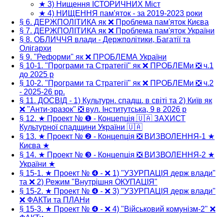
★ 3) Нищення ІСТОРИЧНИХ Міст
★ 4) НИЩЕННЯ пам'яток - за 2019-2023 роки
§ 6. ДЕРЖПОЛІТИКА як ❌ Проблема пам'яток Києва
§ 7. ДЕРЖПОЛІТИКА як ❌ Проблема пам'яток України
§ 8. ОБЛИЧЧЯ влади - Держполітики, Багатії та
Олігархи
§ 9. "Реформи" як ❌ ПРОБЛЕМА України
§ 10-1. "Програми та Стратегії" як ❌ ПРОБЛЕМи ❎ ч.1
до 2025 р
§ 10-2. "Програми та Стратегії" як ❌ ПРОБЛЕМи ❎ ч.2
- 2025-26 рр.
§ 11. ДОСВІД - 1) Культурн. спадщ. в світі та 2) Київ як
❌ "Анти-зразок" ❎ вул. Інститутська, 9 в 2026 р
§ 12. ★ Проект № ❶ - Концепція 🇺🇦 ЗАХИСТ
Культурної спадщини України 🇺🇦
§ 13. ★ Проект № ❷ - Концепція ❎ ВИЗВОЛЕННЯ-1 ★
Києва ★
§ 14. ★ Проект № ❸ - Концепція ❎ ВИЗВОЛЕННЯ-2 ★
України ★
§ 15-1. ★ Проект № ❹ - ❌ 1) "УЗУРПАЦІЯ держ влади"
та ❌ 2) Режим "Внутрішня ОКУПАЦІЯ"
§ 15-2. ★ Проект № ❹ - ❌ 3) "УЗУРПАЦІЯ держ влади"
❌ ФАКТи та ПЛАНи
§ 15-3. ★ Проект № ❹ - ❌ 4) "Військовий комунізм-2" ❌