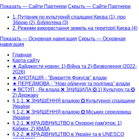
Показать — Сайти Партнери
Скрыть — Сайти Партнери
1. Путівник по культурній спадщині Києва (1), про
Зброю (2), Бібліотека (3)
2. Режими використання земель на території Києва (4)
Показать — Основная навигация
Скрыть — Основная
навигация
Основная
навигация
Главная
Карта сайту
★ Дайджести новин: 1)-Війна та 2)-Визволення (2022-
2026)
★ АНОТАЦІЯ - "Викриття Фокусів" влади
★ ПЕРЕДМОВА - "Нові обличчя та політика" влади
★ ВСТУП - Як влада ❌ ЗНИЩИЛА ❎ 1) Культуру та ❎
2) Державу
§ 1-1. ❌ ЗНИЩЕННЯ владою ❎ Культурної спадщини
України
§ 1-2. ❌ ЗНИЩЕННЯ владою ❎ Міських середовищ
України
§ 2-1. ❌ КРАДІВНИЦТВО в Охороні пам'яток: 1)
Кабмін; 2) КМДА
§ 2-2. ❌ КРАДІВНИЦТВО в Україні та в UNESCO