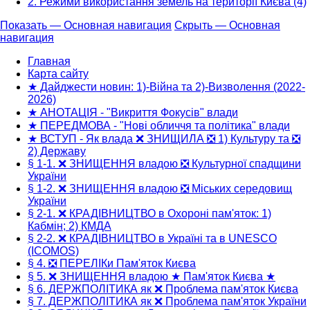
2. Режими використання земель на території Києва (4)
Показать — Основная навигация
Скрыть — Основная
навигация
Основная
навигация
Главная
Карта сайту
★ Дайджести новин: 1)-Війна та 2)-Визволення (2022-
2026)
★ АНОТАЦІЯ - "Викриття Фокусів" влади
★ ПЕРЕДМОВА - "Нові обличчя та політика" влади
★ ВСТУП - Як влада ❌ ЗНИЩИЛА ❎ 1) Культуру та ❎
2) Державу
§ 1-1. ❌ ЗНИЩЕННЯ владою ❎ Культурної спадщини
України
§ 1-2. ❌ ЗНИЩЕННЯ владою ❎ Міських середовищ
України
§ 2-1. ❌ КРАДІВНИЦТВО в Охороні пам'яток: 1)
Кабмін; 2) КМДА
§ 2-2. ❌ КРАДІВНИЦТВО в Україні та в UNESCO
(ICOMOS)
§ 4. ❎ ПЕРЕЛІКи Пам'яток Києва
§ 5. ❌ ЗНИЩЕННЯ владою ★ Пам'яток Києва ★
§ 6. ДЕРЖПОЛІТИКА як ❌ Проблема пам'яток Києва
§ 7. ДЕРЖПОЛІТИКА як ❌ Проблема пам'яток України