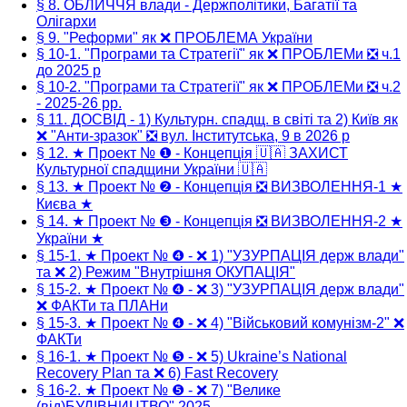
§ 8. ОБЛИЧЧЯ влади - Держполітики, Багатії та
Олігархи
§ 9. "Реформи" як ❌ ПРОБЛЕМА України
§ 10-1. "Програми та Стратегії" як ❌ ПРОБЛЕМи ❎ ч.1
до 2025 р
§ 10-2. "Програми та Стратегії" як ❌ ПРОБЛЕМи ❎ ч.2
- 2025-26 рр.
§ 11. ДОСВІД - 1) Культурн. спадщ. в світі та 2) Київ як
❌ "Анти-зразок" ❎ вул. Інститутська, 9 в 2026 р
§ 12. ★ Проект № ❶ - Концепція 🇺🇦 ЗАХИСТ
Культурної спадщини України 🇺🇦
§ 13. ★ Проект № ❷ - Концепція ❎ ВИЗВОЛЕННЯ-1 ★
Києва ★
§ 14. ★ Проект № ❸ - Концепція ❎ ВИЗВОЛЕННЯ-2 ★
України ★
§ 15-1. ★ Проект № ❹ - ❌ 1) "УЗУРПАЦІЯ держ влади"
та ❌ 2) Режим "Внутрішня ОКУПАЦІЯ"
§ 15-2. ★ Проект № ❹ - ❌ 3) "УЗУРПАЦІЯ держ влади"
❌ ФАКТи та ПЛАНи
§ 15-3. ★ Проект № ❹ - ❌ 4) "Військовий комунізм-2" ❌
ФАКТи
§ 16-1. ★ Проект № ❺ - ❌ 5) Ukraine’s National
Recovery Plan та ❌ 6) Fast Recovery
§ 16-2. ★ Проект № ❺ - ❌ 7) "Велике
(від)БУДІВНИЦТВО" 2025