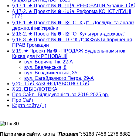
§ 17-1. ★ Проект № ❻ - 🇺🇦 РЕНОВАЦІЯ України 🇺🇦
§ 17-2. ★ Проект № ❻ - 🇺🇦 Реформа КОНСТИТУЦІЇ
🇺🇦
§ 18-1. ★ Проект № ❼ - ❎ ГС "К-Д" - Дослідж. та аналіз
держполітик України
§ 18-2. ★ Проект № ❼ - ❎ ГО "Культурна-держава"
§ 18-3. ★ Проект № ❼ - ГО "К-Д" ❌ ФАКТи порушення
ПРАВ Громадян
§ 19. ★ Проект № ❽ - ПРОДАЖ Будівель-пам'яток
Києва для їх РЕНОВАЦІЇ
вул. Боричів Тік, 22-А
вул. Введенська, 8
вул. Воздвиженська, 35
вул. Сагайдачного Петра, 29-А
§ 20. 🇺🇦 ЗАКОНОДАВСТВО 🇺🇦
§ 21. ❎ БІБЛІОТЕКА
Про Сайт - Відвідуваність за 2019-2025 рр.
Про Сайт
Карта сайту (--)
Підтримка сайту
, карта
"Приват"
: 5168 7456 1278 8882