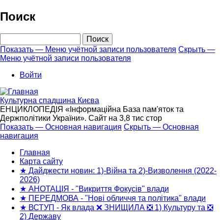
Перейти
Поиск
к
основному
Поиск
содержанию
Показать — Меню учётной записи пользователя
Скрыть —
Меню учётной записи пользователя
Меню
учётной
Войти
записи
пользователя
Культурна спадщина Києва
ЕНЦИКЛОПЕДІЯ «Інформаційна База пам'яток та
Держполітики України». Сайт на 3,8 тис стор
Показать — Основная навигация
Скрыть — Основная
навигация
Основная
навигация
Главная
Карта сайту
★ Дайджести новин: 1)-Війна та 2)-Визволення (2022-
2026)
★ АНОТАЦІЯ - "Викриття Фокусів" влади
★ ПЕРЕДМОВА - "Нові обличчя та політика" влади
★ ВСТУП - Як влада ❌ ЗНИЩИЛА ❎ 1) Культуру та ❎
2) Державу