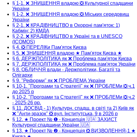
§ 1-1. ❌ ЗНИЩЕННЯ владою ❎ Культурної спадщини
України
§ 1-2. ❌ ЗНИЩЕННЯ владою ❎ Міських середовищ
України
§ 2-1. ❌ КРАДІВНИЦТВО в Охороні пам'яток: 1)
Кабмін; 2) КМДА
§ 2-2. ❌ КРАДІВНИЦТВО в Україні та в UNESCO
(ICOMOS)
§ 4. ❎ ПЕРЕЛІКи Пам'яток Києва
§ 5. ❌ ЗНИЩЕННЯ владою ★ Пам'яток Києва ★
§ 6. ДЕРЖПОЛІТИКА як ❌ Проблема пам'яток Києва
§ 7. ДЕРЖПОЛІТИКА як ❌ Проблема пам'яток України
§ 8. ОБЛИЧЧЯ влади - Держполітики, Багатії та
Олігархи
§ 9. "Реформи" як ❌ ПРОБЛЕМА України
§ 10-1. "Програми та Стратегії" як ❌ ПРОБЛЕМи ❎ ч.1
до 2025 р
§ 10-2. "Програми та Стратегії" як ❌ ПРОБЛЕМи ❎ ч.2
- 2025-26 рр.
§ 11. ДОСВІД - 1) Культурн. спадщ. в світі та 2) Київ як
❌ "Анти-зразок" ❎ вул. Інститутська, 9 в 2026 р
§ 12. ★ Проект № ❶ - Концепція 🇺🇦 ЗАХИСТ
Культурної спадщини України 🇺🇦
§ 13. ★ Проект № ❷ - Концепція ❎ ВИЗВОЛЕННЯ-1 ★
Києва ★