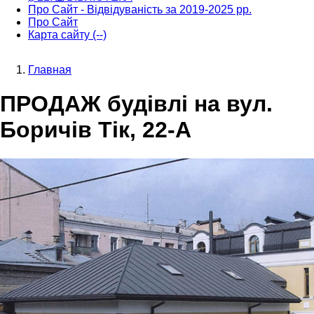
Про Сайт - Відвідуваність за 2019-2025 рр.
Про Сайт
Карта сайту (--)
Главная
Строка
ПРОДАЖ будівлі на вул.
навигации
Боричів Тік, 22-А