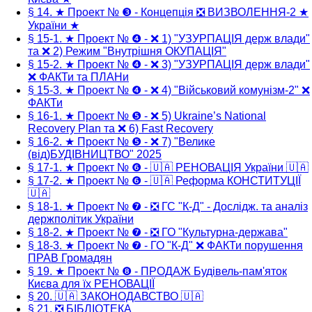
§ 14. ★ Проект № ❸ - Концепція ❎ ВИЗВОЛЕННЯ-2 ★
України ★
§ 15-1. ★ Проект № ❹ - ❌ 1) "УЗУРПАЦІЯ держ влади"
та ❌ 2) Режим "Внутрішня ОКУПАЦІЯ"
§ 15-2. ★ Проект № ❹ - ❌ 3) "УЗУРПАЦІЯ держ влади"
❌ ФАКТи та ПЛАНи
§ 15-3. ★ Проект № ❹ - ❌ 4) "Військовий комунізм-2" ❌
ФАКТи
§ 16-1. ★ Проект № ❺ - ❌ 5) Ukraine’s National
Recovery Plan та ❌ 6) Fast Recovery
§ 16-2. ★ Проект № ❺ - ❌ 7) "Велике
(від)БУДІВНИЦТВО" 2025
§ 17-1. ★ Проект № ❻ - 🇺🇦 РЕНОВАЦІЯ України 🇺🇦
§ 17-2. ★ Проект № ❻ - 🇺🇦 Реформа КОНСТИТУЦІЇ
🇺🇦
§ 18-1. ★ Проект № ❼ - ❎ ГС "К-Д" - Дослідж. та аналіз
держполітик України
§ 18-2. ★ Проект № ❼ - ❎ ГО "Культурна-держава"
§ 18-3. ★ Проект № ❼ - ГО "К-Д" ❌ ФАКТи порушення
ПРАВ Громадян
§ 19. ★ Проект № ❽ - ПРОДАЖ Будівель-пам'яток
Києва для їх РЕНОВАЦІЇ
§ 20. 🇺🇦 ЗАКОНОДАВСТВО 🇺🇦
§ 21. ❎ БІБЛІОТЕКА