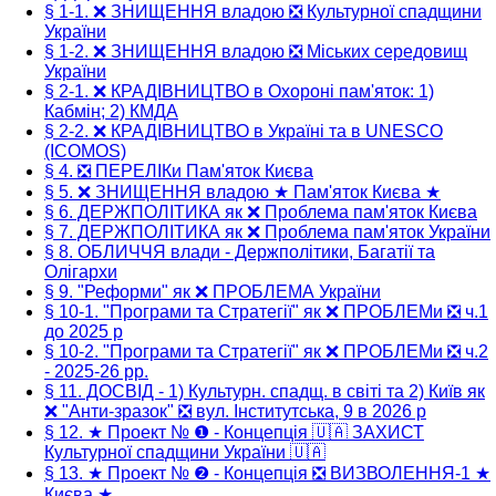
§ 1-1. ❌ ЗНИЩЕННЯ владою ❎ Культурної спадщини
України
§ 1-2. ❌ ЗНИЩЕННЯ владою ❎ Міських середовищ
України
§ 2-1. ❌ КРАДІВНИЦТВО в Охороні пам'яток: 1)
Кабмін; 2) КМДА
§ 2-2. ❌ КРАДІВНИЦТВО в Україні та в UNESCO
(ICOMOS)
§ 4. ❎ ПЕРЕЛІКи Пам'яток Києва
§ 5. ❌ ЗНИЩЕННЯ владою ★ Пам'яток Києва ★
§ 6. ДЕРЖПОЛІТИКА як ❌ Проблема пам'яток Києва
§ 7. ДЕРЖПОЛІТИКА як ❌ Проблема пам'яток України
§ 8. ОБЛИЧЧЯ влади - Держполітики, Багатії та
Олігархи
§ 9. "Реформи" як ❌ ПРОБЛЕМА України
§ 10-1. "Програми та Стратегії" як ❌ ПРОБЛЕМи ❎ ч.1
до 2025 р
§ 10-2. "Програми та Стратегії" як ❌ ПРОБЛЕМи ❎ ч.2
- 2025-26 рр.
§ 11. ДОСВІД - 1) Культурн. спадщ. в світі та 2) Київ як
❌ "Анти-зразок" ❎ вул. Інститутська, 9 в 2026 р
§ 12. ★ Проект № ❶ - Концепція 🇺🇦 ЗАХИСТ
Культурної спадщини України 🇺🇦
§ 13. ★ Проект № ❷ - Концепція ❎ ВИЗВОЛЕННЯ-1 ★
Києва ★