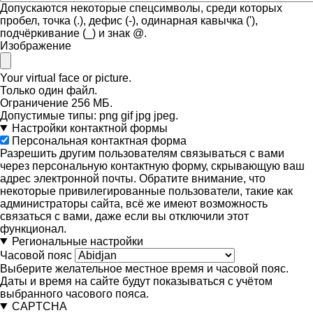
Допускаются некоторые спецсимволы, среди которых
пробел, точка (.), дефис (-), одинарная кавычка ('),
подчёркивание (_) и знак @.
Изображение
Your virtual face or picture.
Только один файл.
Ограничение 256 МБ.
Допустимые типы: png gif jpg jpeg.
Настройки контактной формы
Персональная контактная форма
Разрешить другим пользователям связываться с вами
через персональную контактную форму, скрывающую ваш
адрес электронной почты. Обратите внимание, что
некоторые привилегированные пользователи, такие как
администраторы сайта, всё же имеют возможность
связаться с вами, даже если вы отключили этот
функционал.
Региональные настройки
Часовой пояс
Выберите желательное местное время и часовой пояс.
Даты и время на сайте будут показываться с учётом
выбранного часового пояса.
CAPTCHA