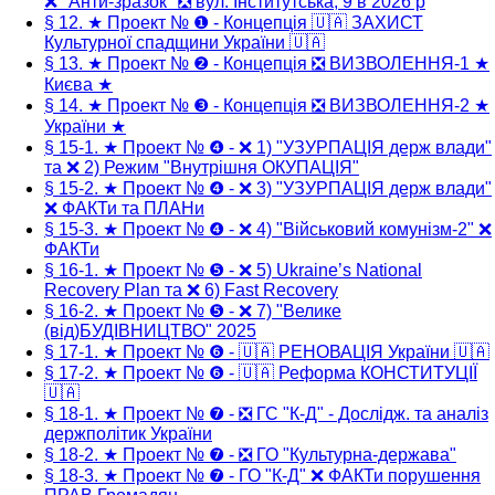
❌ "Анти-зразок" ❎ вул. Інститутська, 9 в 2026 р
§ 12. ★ Проект № ❶ - Концепція 🇺🇦 ЗАХИСТ
Культурної спадщини України 🇺🇦
§ 13. ★ Проект № ❷ - Концепція ❎ ВИЗВОЛЕННЯ-1 ★
Києва ★
§ 14. ★ Проект № ❸ - Концепція ❎ ВИЗВОЛЕННЯ-2 ★
України ★
§ 15-1. ★ Проект № ❹ - ❌ 1) "УЗУРПАЦІЯ держ влади"
та ❌ 2) Режим "Внутрішня ОКУПАЦІЯ"
§ 15-2. ★ Проект № ❹ - ❌ 3) "УЗУРПАЦІЯ держ влади"
❌ ФАКТи та ПЛАНи
§ 15-3. ★ Проект № ❹ - ❌ 4) "Військовий комунізм-2" ❌
ФАКТи
§ 16-1. ★ Проект № ❺ - ❌ 5) Ukraine’s National
Recovery Plan та ❌ 6) Fast Recovery
§ 16-2. ★ Проект № ❺ - ❌ 7) "Велике
(від)БУДІВНИЦТВО" 2025
§ 17-1. ★ Проект № ❻ - 🇺🇦 РЕНОВАЦІЯ України 🇺🇦
§ 17-2. ★ Проект № ❻ - 🇺🇦 Реформа КОНСТИТУЦІЇ
🇺🇦
§ 18-1. ★ Проект № ❼ - ❎ ГС "К-Д" - Дослідж. та аналіз
держполітик України
§ 18-2. ★ Проект № ❼ - ❎ ГО "Культурна-держава"
§ 18-3. ★ Проект № ❼ - ГО "К-Д" ❌ ФАКТи порушення