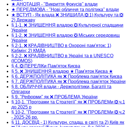
★ АНОТАЦІЯ - "Викриття Фокусів" влади
★ ПЕРЕДМОВА - "Нові обличчя та політика" влади
★ ВСТУП - Як влада ❌ ЗНИЩИЛА ❎ 1) Культуру та ❎
2) Державу
§ 1-1. ❌ ЗНИЩЕННЯ владою ❎ Культурної спадщини
України
§ 1-2. ❌ ЗНИЩЕННЯ владою ❎ Міських середовищ
України
§ 2-1. ❌ КРАДІВНИЦТВО в Охороні пам'яток: 1)
Кабмін; 2) КМДА
§ 2-2. ❌ КРАДІВНИЦТВО в Україні та в UNESCO
(ICOMOS)
§ 4. ❎ ПЕРЕЛІКи Пам'яток Києва
§ 5. ❌ ЗНИЩЕННЯ владою ★ Пам'яток Києва ★
§ 6. ДЕРЖПОЛІТИКА як ❌ Проблема пам'яток Києва
§ 7. ДЕРЖПОЛІТИКА як ❌ Проблема пам'яток України
§ 8. ОБЛИЧЧЯ влади - Держполітики, Багатії та
Олігархи
§ 9. "Реформи" як ❌ ПРОБЛЕМА України
§ 10-1. "Програми та Стратегії" як ❌ ПРОБЛЕМи ❎ ч.1
до 2025 р
§ 10-2. "Програми та Стратегії" як ❌ ПРОБЛЕМи ❎ ч.2
- 2025-26 рр.
§ 11. ДОСВІД - 1) Культурн. спадщ. в світі та 2) Київ як