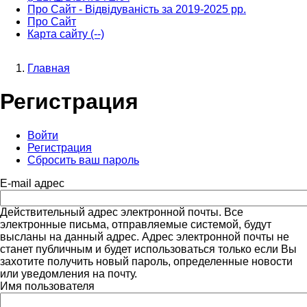
Про Сайт - Відвідуваність за 2019-2025 рр.
Про Сайт
Карта сайту (--)
Главная
Строка
Регистрация
навигации
Войти
Регистрация
(активная
Главные
Сбросить ваш пароль
вкладка)
вкладки
E-mail адрес
Действительный адрес электронной почты. Все
электронные письма, отправляемые системой, будут
высланы на данный адрес. Адрес электронной почты не
станет публичным и будет использоваться только если Вы
захотите получить новый пароль, определенные новости
или уведомления на почту.
Имя пользователя