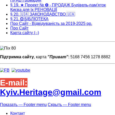
ПРАВ Громадян
§ 19. ★ Проект № ❽ - ПРОДАЖ Будівель-пам'яток
Києва для їх РЕНОВАЦІЇ
§ 20. 🇺🇦 ЗАКОНОДАВСТВО 🇺🇦
§ 21. ❎ БІБЛІОТЕКА
Про Сайт - Відвідуваність за 2019-2025 рр.
Про Сайт
Карта сайту (--)
Підтримка сайту
, карта
"Приват"
: 5168 7456 1278 8882
E-mail:
Kyiv.Heritage@gmail.com
Показать — Footer menu
Скрыть — Footer menu
Footer
Контакт