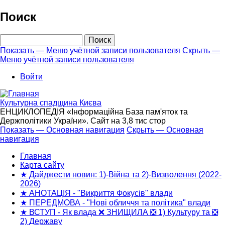
Перейти
Поиск
к
основному
Поиск
содержанию
Показать — Меню учётной записи пользователя
Скрыть —
Меню учётной записи пользователя
Меню
учётной
Войти
записи
пользователя
Культурна спадщина Києва
ЕНЦИКЛОПЕДІЯ «Інформаційна База пам'яток та
Держполітики України». Сайт на 3,8 тис стор
Показать — Основная навигация
Скрыть — Основная
навигация
Основная
навигация
Главная
Карта сайту
★ Дайджести новин: 1)-Війна та 2)-Визволення (2022-
2026)
★ АНОТАЦІЯ - "Викриття Фокусів" влади
★ ПЕРЕДМОВА - "Нові обличчя та політика" влади
★ ВСТУП - Як влада ❌ ЗНИЩИЛА ❎ 1) Культуру та ❎
2) Державу