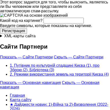
Этот вопрос задается для того, чтобы выяснить, являетесь
ли Вы человеком или представляете из себя
автоматическую спам-рассылку.
Какой код на картинке?
Введите символы, которые показаны на картинке.
XML-карты сайта
Сайти Партнери
Показать — Сайти Партнери
Скрыть — Сайти Партнери
1. Путівник по культурній спадщині Києва (1), про
Зброю (2), Бібліотека (3)
2. Режими використання земель на території Києва (4)
Показать — Основная навигация
Скрыть — Основная
навигация
Основная
навигация
Главная
Карта сайту
★ Дайджести новин: 1)-Війна та 2)-Визволення (2022-
2026)