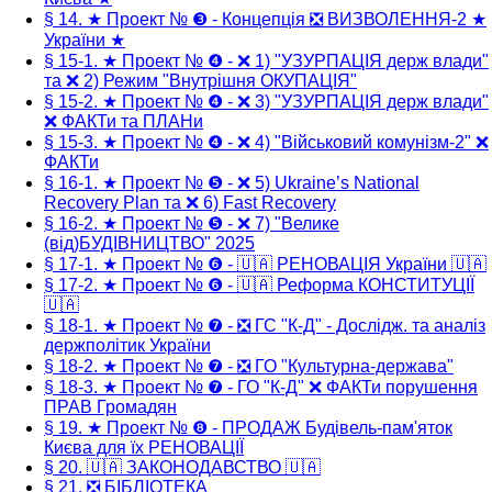
§ 14. ★ Проект № ❸ - Концепція ❎ ВИЗВОЛЕННЯ-2 ★
України ★
§ 15-1. ★ Проект № ❹ - ❌ 1) "УЗУРПАЦІЯ держ влади"
та ❌ 2) Режим "Внутрішня ОКУПАЦІЯ"
§ 15-2. ★ Проект № ❹ - ❌ 3) "УЗУРПАЦІЯ держ влади"
❌ ФАКТи та ПЛАНи
§ 15-3. ★ Проект № ❹ - ❌ 4) "Військовий комунізм-2" ❌
ФАКТи
§ 16-1. ★ Проект № ❺ - ❌ 5) Ukraine’s National
Recovery Plan та ❌ 6) Fast Recovery
§ 16-2. ★ Проект № ❺ - ❌ 7) "Велике
(від)БУДІВНИЦТВО" 2025
§ 17-1. ★ Проект № ❻ - 🇺🇦 РЕНОВАЦІЯ України 🇺🇦
§ 17-2. ★ Проект № ❻ - 🇺🇦 Реформа КОНСТИТУЦІЇ
🇺🇦
§ 18-1. ★ Проект № ❼ - ❎ ГС "К-Д" - Дослідж. та аналіз
держполітик України
§ 18-2. ★ Проект № ❼ - ❎ ГО "Культурна-держава"
§ 18-3. ★ Проект № ❼ - ГО "К-Д" ❌ ФАКТи порушення
ПРАВ Громадян
§ 19. ★ Проект № ❽ - ПРОДАЖ Будівель-пам'яток
Києва для їх РЕНОВАЦІЇ
§ 20. 🇺🇦 ЗАКОНОДАВСТВО 🇺🇦
§ 21. ❎ БІБЛІОТЕКА