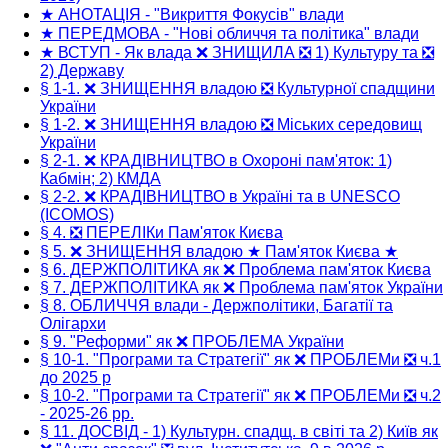
★ АНОТАЦІЯ - "Викриття Фокусів" влади
★ ПЕРЕДМОВА - "Нові обличчя та політика" влади
★ ВСТУП - Як влада ❌ ЗНИЩИЛА ❎ 1) Культуру та ❎
2) Державу
§ 1-1. ❌ ЗНИЩЕННЯ владою ❎ Культурної спадщини
України
§ 1-2. ❌ ЗНИЩЕННЯ владою ❎ Міських середовищ
України
§ 2-1. ❌ КРАДІВНИЦТВО в Охороні пам'яток: 1)
Кабмін; 2) КМДА
§ 2-2. ❌ КРАДІВНИЦТВО в Україні та в UNESCO
(ICOMOS)
§ 4. ❎ ПЕРЕЛІКи Пам'яток Києва
§ 5. ❌ ЗНИЩЕННЯ владою ★ Пам'яток Києва ★
§ 6. ДЕРЖПОЛІТИКА як ❌ Проблема пам'яток Києва
§ 7. ДЕРЖПОЛІТИКА як ❌ Проблема пам'яток України
§ 8. ОБЛИЧЧЯ влади - Держполітики, Багатії та
Олігархи
§ 9. "Реформи" як ❌ ПРОБЛЕМА України
§ 10-1. "Програми та Стратегії" як ❌ ПРОБЛЕМи ❎ ч.1
до 2025 р
§ 10-2. "Програми та Стратегії" як ❌ ПРОБЛЕМи ❎ ч.2
- 2025-26 рр.
§ 11. ДОСВІД - 1) Культурн. спадщ. в світі та 2) Київ як