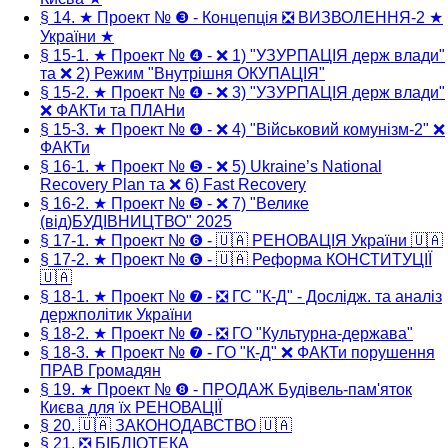
§ 14. ★ Проект № ❸ - Концепція ❎ ВИЗВОЛЕННЯ-2 ★
України ★
§ 15-1. ★ Проект № ❹ - ❌ 1) "УЗУРПАЦІЯ держ влади"
та ❌ 2) Режим "Внутрішня ОКУПАЦІЯ"
§ 15-2. ★ Проект № ❹ - ❌ 3) "УЗУРПАЦІЯ держ влади"
❌ ФАКТи та ПЛАНи
§ 15-3. ★ Проект № ❹ - ❌ 4) "Військовий комунізм-2" ❌
ФАКТи
§ 16-1. ★ Проект № ❺ - ❌ 5) Ukraine’s National
Recovery Plan та ❌ 6) Fast Recovery
§ 16-2. ★ Проект № ❺ - ❌ 7) "Велике
(від)БУДІВНИЦТВО" 2025
§ 17-1. ★ Проект № ❻ - 🇺🇦 РЕНОВАЦІЯ України 🇺🇦
§ 17-2. ★ Проект № ❻ - 🇺🇦 Реформа КОНСТИТУЦІЇ
🇺🇦
§ 18-1. ★ Проект № ❼ - ❎ ГС "К-Д" - Дослідж. та аналіз
держполітик України
§ 18-2. ★ Проект № ❼ - ❎ ГО "Культурна-держава"
§ 18-3. ★ Проект № ❼ - ГО "К-Д" ❌ ФАКТи порушення
ПРАВ Громадян
§ 19. ★ Проект № ❽ - ПРОДАЖ Будівель-пам'яток
Києва для їх РЕНОВАЦІЇ
§ 20. 🇺🇦 ЗАКОНОДАВСТВО 🇺🇦
§ 21. ❎ БІБЛІОТЕКА