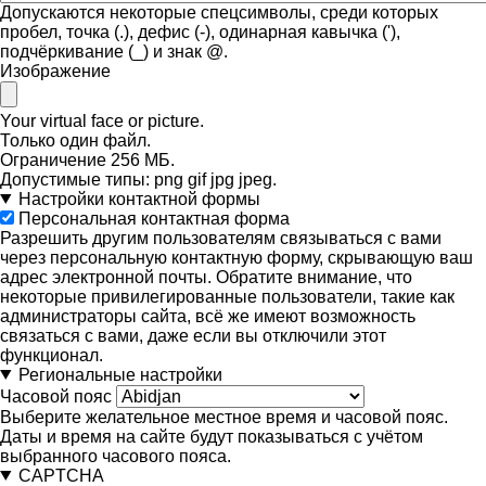
Допускаются некоторые спецсимволы, среди которых
пробел, точка (.), дефис (-), одинарная кавычка ('),
подчёркивание (_) и знак @.
Изображение
Your virtual face or picture.
Только один файл.
Ограничение 256 МБ.
Допустимые типы: png gif jpg jpeg.
Настройки контактной формы
Персональная контактная форма
Разрешить другим пользователям связываться с вами
через персональную контактную форму, скрывающую ваш
адрес электронной почты. Обратите внимание, что
некоторые привилегированные пользователи, такие как
администраторы сайта, всё же имеют возможность
связаться с вами, даже если вы отключили этот
функционал.
Региональные настройки
Часовой пояс
Выберите желательное местное время и часовой пояс.
Даты и время на сайте будут показываться с учётом
выбранного часового пояса.
CAPTCHA