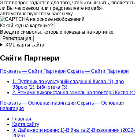
Этот вопрос задается для того, чтобы выяснить, являетесь
ли Вы человеком или представляете из себя
автоматическую спам-рассылку.
Какой код на картинке?
Введите символы, которые показаны на картинке.
XML-карты сайта
Сайти Партнери
Показать — Сайти Партнери
Скрыть — Сайти Партнери
1. Путівник по культурній спадщині Києва (1), про
Зброю (2), Бібліотека (3)
2. Режими використання земель на території Києва (4)
Показать — Основная навигация
Скрыть — Основная
навигация
Основная
навигация
Главная
Карта сайту
★ Дайджести новин: 1)-Війна та 2)-Визволення (2022-
2026)