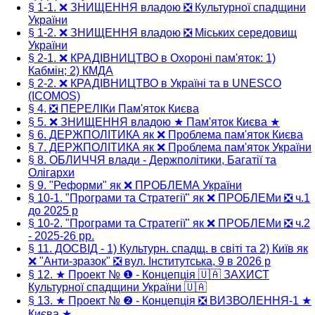
§ 1-1. ❌ ЗНИЩЕННЯ владою ❎ Культурної спадщини
України
§ 1-2. ❌ ЗНИЩЕННЯ владою ❎ Міських середовищ
України
§ 2-1. ❌ КРАДІВНИЦТВО в Охороні пам'яток: 1)
Кабмін; 2) КМДА
§ 2-2. ❌ КРАДІВНИЦТВО в Україні та в UNESCO
(ICOMOS)
§ 4. ❎ ПЕРЕЛІКи Пам'яток Києва
§ 5. ❌ ЗНИЩЕННЯ владою ★ Пам'яток Києва ★
§ 6. ДЕРЖПОЛІТИКА як ❌ Проблема пам'яток Києва
§ 7. ДЕРЖПОЛІТИКА як ❌ Проблема пам'яток України
§ 8. ОБЛИЧЧЯ влади - Держполітики, Багатії та
Олігархи
§ 9. "Реформи" як ❌ ПРОБЛЕМА України
§ 10-1. "Програми та Стратегії" як ❌ ПРОБЛЕМи ❎ ч.1
до 2025 р
§ 10-2. "Програми та Стратегії" як ❌ ПРОБЛЕМи ❎ ч.2
- 2025-26 рр.
§ 11. ДОСВІД - 1) Культурн. спадщ. в світі та 2) Київ як
❌ "Анти-зразок" ❎ вул. Інститутська, 9 в 2026 р
§ 12. ★ Проект № ❶ - Концепція 🇺🇦 ЗАХИСТ
Культурної спадщини України 🇺🇦
§ 13. ★ Проект № ❷ - Концепція ❎ ВИЗВОЛЕННЯ-1 ★
Києва ★