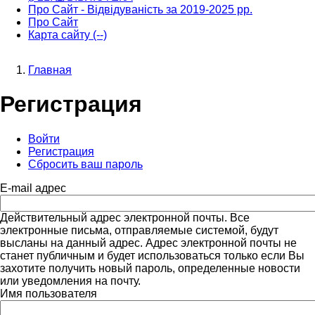
Про Сайт - Відвідуваність за 2019-2025 рр.
Про Сайт
Карта сайту (--)
Главная
Строка
Регистрация
навигации
Войти
Регистрация
(активная
Главные
Сбросить ваш пароль
вкладка)
вкладки
E-mail адрес
Действительный адрес электронной почты. Все
электронные письма, отправляемые системой, будут
высланы на данный адрес. Адрес электронной почты не
станет публичным и будет использоваться только если Вы
захотите получить новый пароль, определенные новости
или уведомления на почту.
Имя пользователя