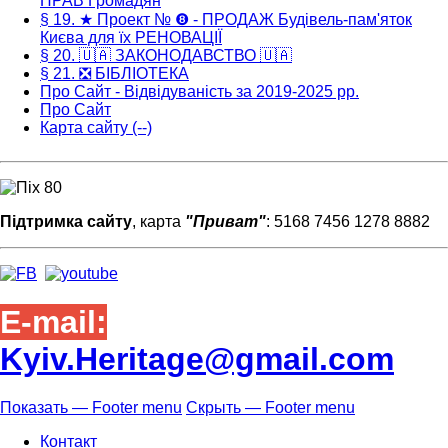
ПРАВ Громадян
§ 19. ★ Проект № ❽ - ПРОДАЖ Будівель-пам'яток
Києва для їх РЕНОВАЦІЇ
§ 20. 🇺🇦 ЗАКОНОДАВСТВО 🇺🇦
§ 21. ❎ БІБЛІОТЕКА
Про Сайт - Відвідуваність за 2019-2025 рр.
Про Сайт
Карта сайту (--)
Підтримка сайту
, карта
"Приват"
: 5168 7456 1278 8882
E-mail:
Kyiv.Heritage@gmail.com
Показать — Footer menu
Скрыть — Footer menu
Footer
Контакт