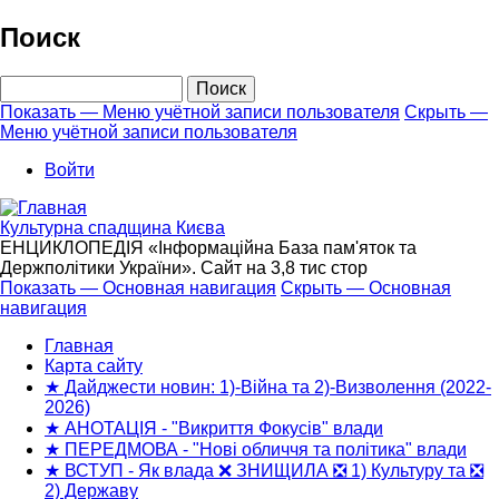
Перейти
Поиск
к
основному
Поиск
содержанию
Показать — Меню учётной записи пользователя
Скрыть —
Меню учётной записи пользователя
Меню
учётной
Войти
записи
пользователя
Культурна спадщина Києва
ЕНЦИКЛОПЕДІЯ «Інформаційна База пам'яток та
Держполітики України». Сайт на 3,8 тис стор
Показать — Основная навигация
Скрыть — Основная
навигация
Основная
навигация
Главная
Карта сайту
★ Дайджести новин: 1)-Війна та 2)-Визволення (2022-
2026)
★ АНОТАЦІЯ - "Викриття Фокусів" влади
★ ПЕРЕДМОВА - "Нові обличчя та політика" влади
★ ВСТУП - Як влада ❌ ЗНИЩИЛА ❎ 1) Культуру та ❎
2) Державу