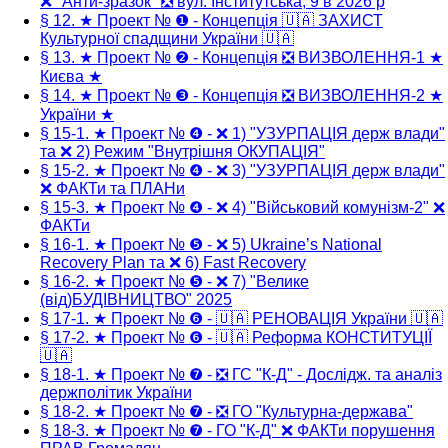
❌ "Анти-зразок" ❎ вул. Інститутська, 9 в 2026 р
§ 12. ★ Проект № ❶ - Концепція 🇺🇦 ЗАХИСТ
Культурної спадщини України 🇺🇦
§ 13. ★ Проект № ❷ - Концепція ❎ ВИЗВОЛЕННЯ-1 ★
Києва ★
§ 14. ★ Проект № ❸ - Концепція ❎ ВИЗВОЛЕННЯ-2 ★
України ★
§ 15-1. ★ Проект № ❹ - ❌ 1) "УЗУРПАЦІЯ держ влади"
та ❌ 2) Режим "Внутрішня ОКУПАЦІЯ"
§ 15-2. ★ Проект № ❹ - ❌ 3) "УЗУРПАЦІЯ держ влади"
❌ ФАКТи та ПЛАНи
§ 15-3. ★ Проект № ❹ - ❌ 4) "Військовий комунізм-2" ❌
ФАКТи
§ 16-1. ★ Проект № ❺ - ❌ 5) Ukraine’s National
Recovery Plan та ❌ 6) Fast Recovery
§ 16-2. ★ Проект № ❺ - ❌ 7) "Велике
(від)БУДІВНИЦТВО" 2025
§ 17-1. ★ Проект № ❻ - 🇺🇦 РЕНОВАЦІЯ України 🇺🇦
§ 17-2. ★ Проект № ❻ - 🇺🇦 Реформа КОНСТИТУЦІЇ
🇺🇦
§ 18-1. ★ Проект № ❼ - ❎ ГС "К-Д" - Дослідж. та аналіз
держполітик України
§ 18-2. ★ Проект № ❼ - ❎ ГО "Культурна-держава"
§ 18-3. ★ Проект № ❼ - ГО "К-Д" ❌ ФАКТи порушення